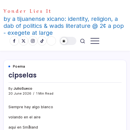
Skip
Yonder Lies It
to
content
by a tijuanense xicano: identity, religion, a
dab of politics & wads literature @ 2¢ a pop
- exegete at large
Poema
cipselas
By
JulioSueco
20 June 2026
1 Min Read
Siempre hay algo blanco
volando en el aire
aquí en Småland