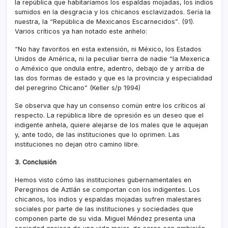
la república que habitarí­amos los espaldas mojadas, los indios
sumidos en la desgracia y los chicanos esclavizados. Serí­a la
nuestra, la “República de Mexicanos Escarnecidos”. (91).
Varios crí­ticos ya han notado este anhelo:
“No hay favoritos en esta extensión, ni México, los Estados
Unidos de América, ni la peculiar tierra de nadie “la Mexerica
o Améxico que ondula entre, adentro, debajo de y arriba de
las dos formas de estado y que es la provincia y especialidad
del peregrino Chicano” (Keller s/p 1994)
Se observa que hay un consenso común entre los crí­ticos al
respecto. La república libre de opresión es un deseo que el
indigente anhela, quiere alejarse de los males que le aquejan
y, ante todo, de las instituciones que lo oprimen. Las
instituciones no dejan otro camino libre.
3. Conclusión
Hemos visto cómo las instituciones gubernamentales en
Peregrinos de Aztlán se comportan con los indigentes. Los
chicanos, los indios y espaldas mojadas sufren malestares
sociales por parte de las instituciones y sociedades que
componen parte de su vida. Miguel Méndez presenta una