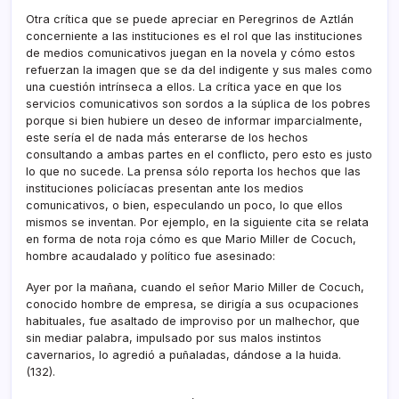
Otra crí­tica que se puede apreciar en Peregrinos de Aztlán
concerniente a las instituciones es el rol que las instituciones
de medios comunicativos juegan en la novela y cómo estos
refuerzan la imagen que se da del indigente y sus males como
una cuestión intrí­nseca a ellos. La crí­tica yace en que los
servicios comunicativos son sordos a la súplica de los pobres
porque si bien hubiere un deseo de informar imparcialmente,
este serí­a el de nada más enterarse de los hechos
consultando a ambas partes en el conflicto, pero esto es justo
lo que no sucede. La prensa sólo reporta los hechos que las
instituciones policí­acas presentan ante los medios
comunicativos, o bien, especulando un poco, lo que ellos
mismos se inventan. Por ejemplo, en la siguiente cita se relata
en forma de nota roja cómo es que Mario Miller de Cocuch,
hombre acaudalado y polí­tico fue asesinado:
Ayer por la mañana, cuando el señor Mario Miller de Cocuch,
conocido hombre de empresa, se dirigí­a a sus ocupaciones
habituales, fue asaltado de improviso por un malhechor, que
sin mediar palabra, impulsado por sus malos instintos
cavernarios, lo agredió a puñaladas, dándose a la huida.
(132).