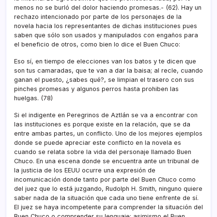
menos no se burló del dolor haciendo promesas.- (62). Hay un
rechazo intencionado por parte de los personajes de la
novela hacia los representantes de dichas instituciones pues
saben que sólo son usados y manipulados con engaños para
el beneficio de otros, como bien lo dice el Buen Chuco:
Eso sí­, en tiempo de elecciones van los batos y te dicen que
son tus camaradas, que te van a dar la baisa; al recle, cuando
ganan el puesto, ¿sabes qué?, se limpian el trasero con sus
pinches promesas y algunos perros hasta prohiben las
huelgas. (78)
Si el indigente en Peregrinos de Aztlán se va a encontrar con
las instituciones es porque existe en la relación, que se da
entre ambas partes, un conflicto. Uno de los mejores ejemplos
donde se puede apreciar este conflicto en la novela es
cuando se relata sobre la vida del personaje llamado Buen
Chuco. En una escena donde se encuentra ante un tribunal de
la justicia de los EEUU ocurre una expresión de
incomunicación donde tanto por parte del Buen Chuco como
del juez que lo está juzgando, Rudolph H. Smith, ninguno quiere
saber nada de la situación que cada uno tiene enfrente de sí­.
El juez se haya incompetente para comprender la situación del
Buen Chuco o comprender su lenguaje; asimismo el Buen