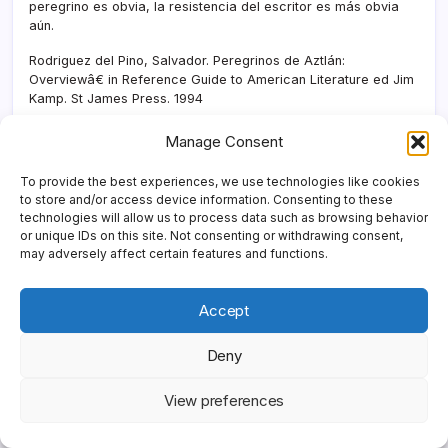
peregrino es obvia, la resistencia del escritor es más obvia
aún.
Rodriguez del Pino, Salvador. Peregrinos de Aztlán:
Overviewâ€ in Reference Guide to American Literature ed Jim
Kamp. St James Press. 1994
Rodriguez Del Pino, Salvador. Novela Chicana Escrita en
Manage Consent
español: Cinco Autores Comprometidosâ€. Bilingual
Press/Editorial Bilingue, Ypsilanti, MI, 1982
To provide the best experiences, we use technologies like cookies
to store and/or access device information. Consenting to these
Saldí­var, Ramón. A Dialectic of Difference: Towards a Theory
technologies will allow us to process data such as browsing behavior
of the Chicano Novel- Melus, Autumn1979. Vol. 6 No. 3. p 74.
or unique IDs on this site. Not consenting or withdrawing consent,
may adversely affect certain features and functions.
Ramón Saldí­var responde a un desafí­o que Joseph Sommers
le hizo a todos los eruditos de la literatura pero en especial a
los eruditos chicanos e intenta responder a este desafí­o.
Accept
Propone la posibilidad de una nueva y revolucionaria crí­tica
de las estructuras narrativas de la novela Chicana.
Deny
Tequida, Rosa. ¿Será porque escribe en español…? La Voz,
May 18 2004. [Internet]. Disponible en:
View preferences
http://www.azcentral.com/lavoz/cultura/articles/0519miguel-
CR.html
[Consultado: 01 noviembre 2004].