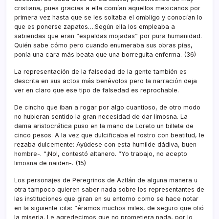
cristiana, pues gracias a ella comí­an aquellos mexicanos por
primera vez hasta que se les soltaba el ombligo y conocí­an lo
que es ponerse zapatos….Según ella los empleaba a
sabiendas que eran “espaldas mojadas” por pura humanidad.
Quién sabe cómo pero cuando enumeraba sus obras pí­as,
poní­a una cara más beata que una borreguita enferma. (36)
La representación de la falsedad de la gente también es
descrita en sus actos más benévolos pero la narración deja
ver en claro que ese tipo de falsedad es reprochable.
De cincho que iban a rogar por algo cuantioso, de otro modo
no hubieran sentido la gran necesidad de dar limosna. La
dama aristocrática puso en la mano de Loreto un billete de
cinco pesos. A la vez que dulcificaba el rostro con beatitud, le
rezaba dulcemente: Ayúdese con esta humilde dádiva, buen
hombre-. “¡No!, contestó altanero. “Yo trabajo, no acepto
limosna de naiden-. (15)
Los personajes de Peregrinos de Aztlán de alguna manera u
otra tampoco quieren saber nada sobre los representantes de
las instituciones que giran en su entorno como se hace notar
en la siguiente cita: “éramos muchos miles, de seguro que olió
la miseria. Le agredecimos que no prometiera nada, por lo