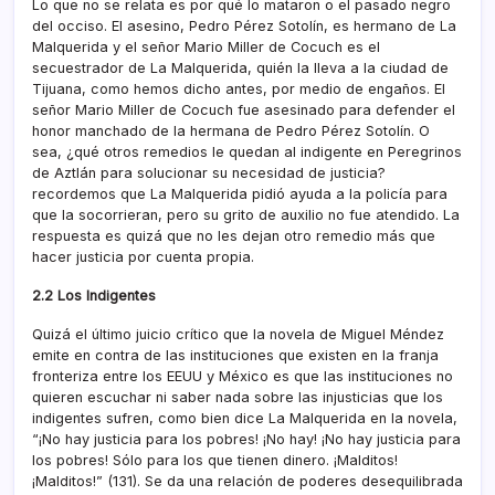
Lo que no se relata es por qué lo mataron o el pasado negro
del occiso. El asesino, Pedro Pérez Sotolí­n, es hermano de La
Malquerida y el señor Mario Miller de Cocuch es el
secuestrador de La Malquerida, quién la lleva a la ciudad de
Tijuana, como hemos dicho antes, por medio de engaños. El
señor Mario Miller de Cocuch fue asesinado para defender el
honor manchado de la hermana de Pedro Pérez Sotolí­n. O
sea, ¿qué otros remedios le quedan al indigente en Peregrinos
de Aztlán para solucionar su necesidad de justicia?
recordemos que La Malquerida pidió ayuda a la policí­a para
que la socorrieran, pero su grito de auxilio no fue atendido. La
respuesta es quizá que no les dejan otro remedio más que
hacer justicia por cuenta propia.
2.2 Los Indigentes
Quizá el último juicio crí­tico que la novela de Miguel Méndez
emite en contra de las instituciones que existen en la franja
fronteriza entre los EEUU y México es que las instituciones no
quieren escuchar ni saber nada sobre las injusticias que los
indigentes sufren, como bien dice La Malquerida en la novela,
“¡No hay justicia para los pobres! ¡No hay! ¡No hay justicia para
los pobres! Sólo para los que tienen dinero. ¡Malditos!
¡Malditos!” (131). Se da una relación de poderes desequilibrada