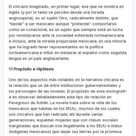
El chicano imaginado, en primer lugar, ese que se nombra en
inglés (y por lo tanto se percibe desde una mirada
anglosajona), es un sujeto Otro, radicalmente distinto, que
“tiende” a ser mexicano aunque “pretende” comportarse
como un conacional, es un sujeto que siempre está en lucha
por reivindicarse ante la sociedad extendida norteamericana
e incluso, ante la mirada prejuiciada mexicana; es una minorí­a
que ha logrado tener representantes en la polí­tica
norteamericana e influir en instaurar el español como segunda
lengua en un paí­s angloparlante.
1.1 Propósito e Hipótesis
Uno de los aspectos más notables en la narrativa chicana es
la relación que se da entre instituciones gubernamentales y
los personajes de las novelas. El propósito de esta monografí­
a es observar detalladamente este tipo de relación en
Peregrinos de Aztlán. La novela trata sobre la vida de los
mexicanos que habitan en los EEUU., muchos de los cuales
son chicanos que han radicado ahí­ durante varias
generaciones; espaldas mojadas que son clases sociales
marginadas que buscan irse ilegalmente a los EEUU e indios
(indí­genas mexicanos) que dejan sus tierras por la promesa