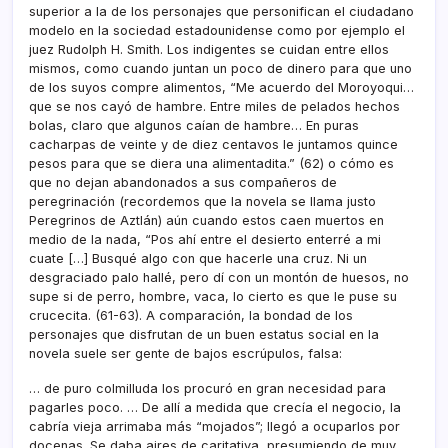
superior a la de los personajes que personifican el ciudadano
modelo en la sociedad estadounidense como por ejemplo el
juez Rudolph H. Smith. Los indigentes se cuidan entre ellos
mismos, como cuando juntan un poco de dinero para que uno
de los suyos compre alimentos, “Me acuerdo del Moroyoqui…
que se nos cayó de hambre. Entre miles de pelados hechos
bolas, claro que algunos caí­an de hambre… En puras
cacharpas de veinte y de diez centavos le juntamos quince
pesos para que se diera una alimentadita.” (62) o cómo es
que no dejan abandonados a sus compañeros de
peregrinación (recordemos que la novela se llama justo
Peregrinos de Aztlán) aún cuando estos caen muertos en
medio de la nada, “Pos ahí­ entre el desierto enterré a mi
cuate […] Busqué algo con que hacerle una cruz. Ni un
desgraciado palo hallé, pero dí­ con un montón de huesos, no
supe si de perro, hombre, vaca, lo cierto es que le puse su
crucecita. (61-63). A comparación, la bondad de los
personajes que disfrutan de un buen estatus social en la
novela suele ser gente de bajos escrúpulos, falsa:
… de puro colmilluda los procuró en gran necesidad para
pagarles poco. … De allí­ a medida que crecí­a el negocio, la
cabrí­a vieja arrimaba más “mojados”; llegó a ocuparlos por
docenas. Se daba aires de caritativa, presumiendo de muy