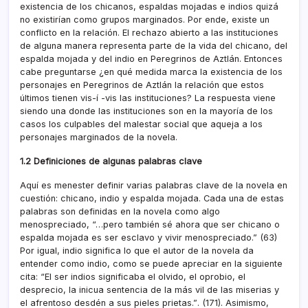
existencia de los chicanos, espaldas mojadas e indios quizá
no existirí­an como grupos marginados. Por ende, existe un
conflicto en la relación. El rechazo abierto a las instituciones
de alguna manera representa parte de la vida del chicano, del
espalda mojada y del indio en Peregrinos de Aztlán. Entonces
cabe preguntarse ¿en qué medida marca la existencia de los
personajes en Peregrinos de Aztlán la relación que estos
últimos tienen vis-í -vis las instituciones? La respuesta viene
siendo una donde las instituciones son en la mayorí­a de los
casos los culpables del malestar social que aqueja a los
personajes marginados de la novela.
1.2 Definiciones de algunas palabras clave
Aquí­ es menester definir varias palabras clave de la novela en
cuestión: chicano, indio y espalda mojada. Cada una de estas
palabras son definidas en la novela como algo
menospreciado, “…pero también sé ahora que ser chicano o
espalda mojada es ser esclavo y vivir menospreciado.” (63)
Por igual, indio significa lo que el autor de la novela da
entender como indio, como se puede apreciar en la siguiente
cita: “El ser indios significaba el olvido, el oprobio, el
desprecio, la inicua sentencia de la más vil de las miserias y
el afrentoso desdén a sus pieles prietas.”. (171). Asimismo,