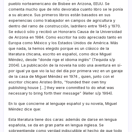
pueblo norteamericano de Bisbee en Arizona, EEUU. Se
comenta mucho que de niño devoraba cuanto libro se le poní­a
a su alcance. Sus primeros libros están basados en sus
experiencias como trabajador en campos de agricultura y
dentro del ramo de construcción, ladrillero entre 1945 y 1970.
Se educó sólo y recibió un Honoraris Causa de la Universidad
de Arizona en 1984. Como escritor ha sido apreciado tanto en
Europa como México y los Estados Unidos de América. Más
que nada, la hemos elegido porque es un clásico de la
literatura chicana, escrito en español, como dice Miguel
Méndez, desde “donde rige el idioma inglés” (Tequida s/p
2004). La publicación de la novela ha sido una aventura en sí­
por igual ya que vio la luz del dí­a por primera vez en un garaje
de la casa de Miguel Méndez en 1974 , quien, junto con el
escritor chicano Aristeo Brito, “founded their own tiny
publishing house […] they were committed to do what was
necessary to bring forth their message” (Keller s/p 1994).
En lo que concierne al lenguaje español y su novela, Miguel
Méndez dice que:
Esta literatura tiene dos caras: además de darse en lengua
española, se da en gran parte en lengua inglesa. Se
sobreentiende como verdad indiscutible el hecho de que todo