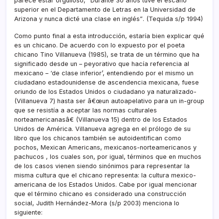
parece estar orgulloso, “Durante 30 años tuve el escaño
superior en el Departamento de Letras en la Universidad de
Arizona y nunca dicté una clase en inglés”. (Tequida s/p 1994)
Como punto final a esta introducción, estarí­a bien explicar qué
es un chicano. De acuerdo con lo expuesto por el poeta
chicano Tino Villanueva (1985), se trata de un término que ha
significado desde un – peyorativo que hací­a referencia al
mexicano – ‘de clase inferior’, entendiendo por el mismo un
ciudadano estadounidense de ascendencia mexicana, fuese
oriundo de los Estados Unidos o ciudadano ya naturalizado-
(Villanueva 7) hasta ser â€œun autoapelativo para un in-group
que se resistí­a a aceptar las normas culturales
norteamericanasâ€ (Villanueva 15) dentro de los Estados
Unidos de América. Villanueva agrega en el prólogo de su
libro que los chicanos también se autoidentifican como
pochos, Mexican Americans, mexicanos-norteamericanos y
pachucos , los cuales son, por igual, términos que en muchos
de los casos vienen siendo sinónimos para representar la
misma cultura que el chicano representa: la cultura mexico-
americana de los Estados Unidos. Cabe por igual mencionar
que el término chicano es considerado una construcción
social, Judith Hernández-Mora (s/p 2003) menciona lo
siguiente: