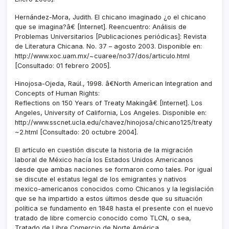
Hernández-Mora, Judith. El chicano imaginado ¿o el chicano
que se imagina?â€ [Internet]. Reencuentro: Análisis de
Problemas Universitarios [Publicaciones periódicas]: Revista
de Literatura Chicana. No. 37 – agosto 2003. Disponible en:
http://www.xoc.uam.mx/~cuaree/no37/dos/articulo.html
[Consultado: 01 febrero 2005].
Hinojosa-Ojeda, Raúl., 1998. â€North American Integration and
Concepts of Human Rights:
Reflections on 150 Years of Treaty Makingâ€ [Internet]. Los
Angeles, University of California, Los Angeles. Disponible en:
http://www.sscnet.ucla.edu/chavez/hinojosa/chicano125/treaty
~2.html [Consultado: 20 octubre 2004].
El artí­culo en cuestión discute la historia de la migración
laboral de México hací­a los Estados Unidos Americanos
desde que ambas naciones se formaron como tales. Por igual
se discute el estatus legal de los emigrantes y nativos
mexico-americanos conocidos como Chicanos y la legislación
que se ha impartido a estos últimos desde que su situación
polí­tica se fundamento en 1848 hasta el presente con el nuevo
tratado de libre comercio conocido como TLCN, o sea,
Tratado de Libre Comercio de Norte América.