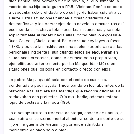
dice Pánfilo, otro personaje de la novela, el cual lamenta la
muerte de su hijo en la guerra EEUU-Vietnam. Pánfilo se pone
a especular sobre el destino de su hijo de haber sido otra su
suerte. Estas situaciones tienden a crear criaderos de
desconfianza y los personajes de la novela lo demuestran así­,
pues se da un rechazo total hacia las instituciones y se nota
explí­citamente el recelo hacia ellas, como bien lo expresa el
Buen Chuco: “¡Chale, carnal! Pa la raza no hay leyes a favor…
” (78); y es que las instituciones no suelen hacerle caso a los
personajes indigentes, aún cuando éstos se encuentran en
situaciones precarias, como la defensa de su propia vida,
ejemplificado anteriormente por La Malquerida (130) o en
situaciones que los pone en contacto directo con ellos:
La pobre Magui quedó sola con el resto de sus hijos,
condenada a pedir ayuda, limosneando en los laberintos de la
burocracia tal si fuera una mendiga que recorre oficinas. La
rechazaban con pretextos. Olí­a mal, hedí­a; además estaba
lejos de vestirse a la moda (185).
Este pasaje ilustra la tragedia de Magui, esposa de Pánfilo, el
cual sufrió un trastorno mental al enterarse de la muerte de su
hijo en la guerra de Vietnam, y por ende admitido al
manicomio dejando sola a Magui.