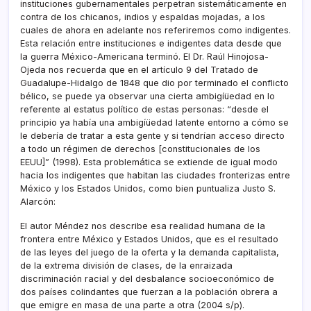
instituciones gubernamentales perpetran sistemáticamente en
contra de los chicanos, indios y espaldas mojadas, a los
cuales de ahora en adelante nos referiremos como indigentes.
Esta relación entre instituciones e indigentes data desde que
la guerra México-Americana terminó. El Dr. Raúl Hinojosa-
Ojeda nos recuerda que en el artí­culo 9 del Tratado de
Guadalupe-Hidalgo de 1848 que dio por terminado el conflicto
bélico, se puede ya observar una cierta ambigíüedad en lo
referente al estatus polí­tico de estas personas: “desde el
principio ya habí­a una ambigíüedad latente entorno a cómo se
le deberí­a de tratar a esta gente y si tendrí­an acceso directo
a todo un régimen de derechos [constitucionales de los
EEUU]” (1998). Esta problemática se extiende de igual modo
hacia los indigentes que habitan las ciudades fronterizas entre
México y los Estados Unidos, como bien puntualiza Justo S.
Alarcón:
El autor Méndez nos describe esa realidad humana de la
frontera entre México y Estados Unidos, que es el resultado
de las leyes del juego de la oferta y la demanda capitalista,
de la extrema división de clases, de la enraizada
discriminación racial y del desbalance socioeconómico de
dos paí­ses colindantes que fuerzan a la población obrera a
que emigre en masa de una parte a otra (2004 s/p).