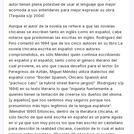
autor tienen plena potestad de usar el lenguaje que mejor
acomoda a sus entenderes para mejor expresar su obra.
(Tequida s/p 2004)
Aunque el autor de la novela se refiere a que las novelas
chicanas se escriben tanto en inglés como en español, cabe
notarse que predominan las escritas en inglés. Rodriguez del
Pino comentó en 1994 que de los cinco autores en su libro La
novela chicana escrita en español: cinco autores
comprometidos, es sólo Méndez quién continúa escribiendo
en español y el español, tanto como el género literario del
cual proviene, es uno que causa desafí­os para el lector. En
Peregrinos de Aztlán, Miguel Méndez utiliza dialectos del
español como “Border Spanish, Chicano Spanish and
“pachuco calo” (a hybrid street Barrio jargon)” (Rodriguez s/p
1994) en su texto literario lo que “inquieta fuertemente a
quienes tienen la tentación de creerse los dueños del idioma.
[y aquellos] que nos sentimos muy seguros porque nos
presumimos más hijos legí­timos de la lengua española”.
(Mendí­vil 1990) Entonces, dentro de la literatura chicana, el
sólo hecho de que esté escrita en español es un parte aguas
en sí­ ya que son muy pocos los que han escrito en castellano
para describir la realidad chicana, cuestión de lo cual el autor