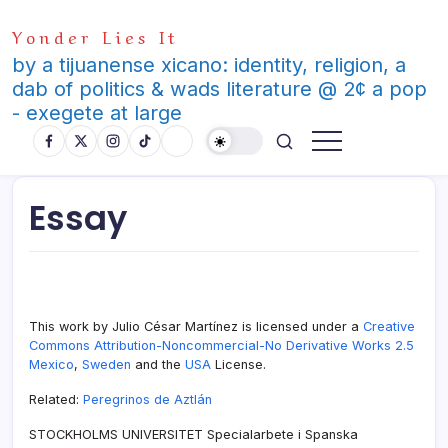
Skip
Yonder Lies It
to
content
by a tijuanense xicano: identity, religion, a
dab of politics & wads literature @ 2¢ a pop
- exegete at large
Essay
This work by Julio César Martí­nez is licensed under a
Creative
Commons Attribution-Noncommercial-No Derivative Works 2.5
Mexico
,
Sweden
and the
USA
License.
Related:
Peregrinos de Aztlán
STOCKHOLMS UNIVERSITET Specialarbete i Spanska