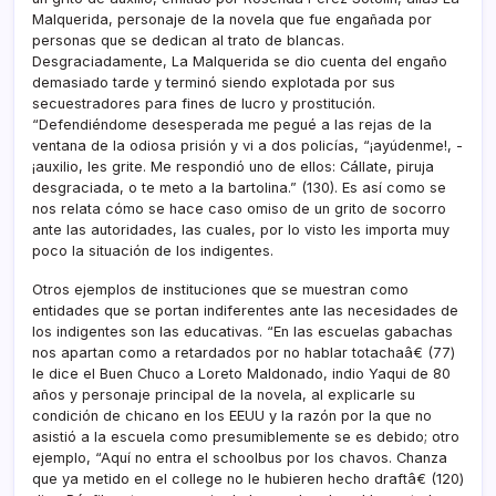
Malquerida, personaje de la novela que fue engañada por
personas que se dedican al trato de blancas.
Desgraciadamente, La Malquerida se dio cuenta del engaño
demasiado tarde y terminó siendo explotada por sus
secuestradores para fines de lucro y prostitución.
“Defendiéndome desesperada me pegué a las rejas de la
ventana de la odiosa prisión y vi a dos policí­as, “¡ayúdenme!, -
¡auxilio, les grite. Me respondió uno de ellos: Cállate, piruja
desgraciada, o te meto a la bartolina.” (130). Es así­ como se
nos relata cómo se hace caso omiso de un grito de socorro
ante las autoridades, las cuales, por lo visto les importa muy
poco la situación de los indigentes.
Otros ejemplos de instituciones que se muestran como
entidades que se portan indiferentes ante las necesidades de
los indigentes son las educativas. “En las escuelas gabachas
nos apartan como a retardados por no hablar totachaâ€ (77)
le dice el Buen Chuco a Loreto Maldonado, indio Yaqui de 80
años y personaje principal de la novela, al explicarle su
condición de chicano en los EEUU y la razón por la que no
asistió a la escuela como presumiblemente se es debido; otro
ejemplo, “Aquí­ no entra el schoolbus por los chavos. Chanza
que ya metido en el college no le hubieren hecho draftâ€ (120)