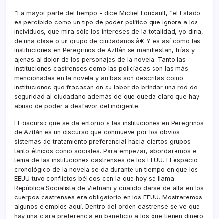
“La mayor parte del tiempo - dice Michel Foucault, “el Estado
es percibido como un tipo de poder polí­tico que ignora a los
individuos, que mira sólo los intereses de la totalidad, yo dirí­a,
de una clase o un grupo de ciudadanos.â€ Y es así­ como las
instituciones en Peregrinos de Aztlán se manifiestan, frí­as y
ajenas al dolor de los personajes de la novela. Tanto las
instituciones castrenses como las policí­acas son las más
mencionadas en la novela y ambas son descritas como
instituciones que fracasan en su labor de brindar una red de
seguridad al ciudadano además de que queda claro que hay
abuso de poder a desfavor del indigente.
El discurso que se da entorno a las instituciones en Peregrinos
de Aztlán es un discurso que conmueve por los obvios
sistemas de tratamiento preferencial hacia ciertos grupos
tanto étnicos como sociales. Para empezar, abordaremos el
tema de las instituciones castrenses de los EEUU. El espacio
cronológico de la novela se da durante un tiempo en que los
EEUU tuvo conflictos bélicos con la que hoy se llama
República Socialista de Vietnam y cuando darse de alta en los
cuerpos castrenses era obligatorio en los EEUU. Mostraremos
algunos ejemplos aquí­. Dentro del orden castrense se ve que
hay una clara preferencia en beneficio a los que tienen dinero