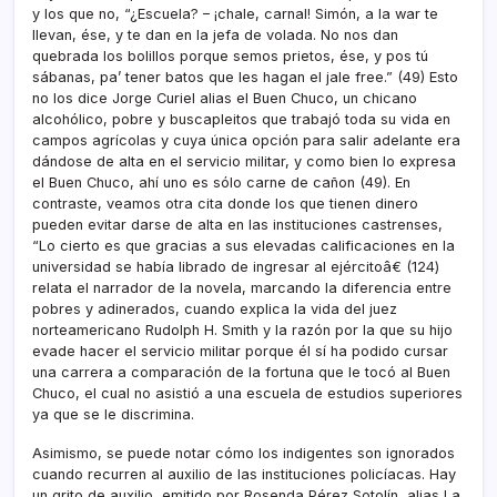
y los que no, “¿Escuela? – ¡chale, carnal! Simón, a la war te
llevan, ése, y te dan en la jefa de volada. No nos dan
quebrada los bolillos porque semos prietos, ése, y pos tú
sábanas, pa’ tener batos que les hagan el jale free.” (49) Esto
no los dice Jorge Curiel alias el Buen Chuco, un chicano
alcohólico, pobre y buscapleitos que trabajó toda su vida en
campos agrí­colas y cuya única opción para salir adelante era
dándose de alta en el servicio militar, y como bien lo expresa
el Buen Chuco, ahí­ uno es sólo carne de cañon (49). En
contraste, veamos otra cita donde los que tienen dinero
pueden evitar darse de alta en las instituciones castrenses,
“Lo cierto es que gracias a sus elevadas calificaciones en la
universidad se habí­a librado de ingresar al ejércitoâ€ (124)
relata el narrador de la novela, marcando la diferencia entre
pobres y adinerados, cuando explica la vida del juez
norteamericano Rudolph H. Smith y la razón por la que su hijo
evade hacer el servicio militar porque él sí­ ha podido cursar
una carrera a comparación de la fortuna que le tocó al Buen
Chuco, el cual no asistió a una escuela de estudios superiores
ya que se le discrimina.
Asimismo, se puede notar cómo los indigentes son ignorados
cuando recurren al auxilio de las instituciones policí­acas. Hay
un grito de auxilio, emitido por Rosenda Pérez Sotolí­n, alias La