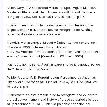
Keller, Gary, D. A Crossroad Marks the Spot: Miguel Méndez,
Master of Place, and The Bilingual Press/Editorial Bilingue. -
Bilingual Review, Sep-Dec 1994. Vol. 19 Issue 3. p 1-6.
El artí­culo en cuestión habla de los espacios literarios que
Miguel Méndez utiliza en su novela Peregrinos de Aztlán y
otros detalles de su carrera literaria.
Mendí­vil, Martí­n Enrique. Miguel Méndez- Cultura Sonorense –
Literatura, 1990. [Internet]. Disponible en:
http://www.her.itesm.mx/academia/profesional/humanidades/lit
eratura/mmendez.html [Consultado: 09 Enero 2005].
Paz, Octavio., 1982 (9Âª ed.). El Laberinto de la soledad. Fondo
de Cultura Económica: México.
Pulido, Alberto, P. En Peregrinación: Peregrinos de Aztlan as
History and Liberation.â€ Bilingual Review, Sep-Dec 1994. Vol.
19 Issue 3. p78.
El abstracto de este artí­culo dice to recognize and celebrate
the collective memory and history of these so-called silenced
â€˜peregrinosâ€™…â€. Si bien la palpable negación del