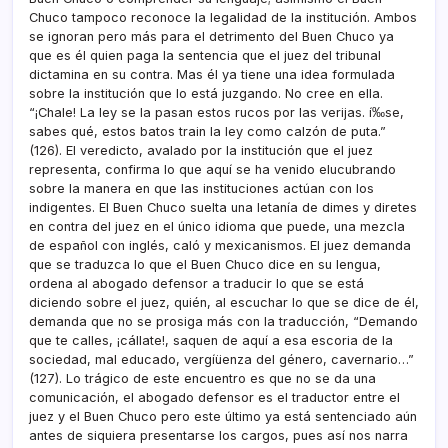
Chuco tampoco reconoce la legalidad de la institución. Ambos
se ignoran pero más para el detrimento del Buen Chuco ya
que es él quien paga la sentencia que el juez del tribunal
dictamina en su contra. Mas él ya tiene una idea formulada
sobre la institución que lo está juzgando. No cree en ella.
“¡Chale! La ley se la pasan estos rucos por las verijas. í‰se,
sabes qué, estos batos train la ley como calzón de puta.”
(126). El veredicto, avalado por la institución que el juez
representa, confirma lo que aquí­ se ha venido elucubrando
sobre la manera en que las instituciones actúan con los
indigentes. El Buen Chuco suelta una letaní­a de dimes y diretes
en contra del juez en el único idioma que puede, una mezcla
de español con inglés, caló y mexicanismos. El juez demanda
que se traduzca lo que el Buen Chuco dice en su lengua,
ordena al abogado defensor a traducir lo que se está
diciendo sobre el juez, quién, al escuchar lo que se dice de él,
demanda que no se prosiga más con la traducción, “Demando
que te calles, ¡cállate!, saquen de aquí­ a esa escoria de la
sociedad, mal educado, vergíüenza del género, cavernario…”
(127). Lo trágico de este encuentro es que no se da una
comunicación, el abogado defensor es el traductor entre el
juez y el Buen Chuco pero este último ya está sentenciado aún
antes de siquiera presentarse los cargos, pues así­ nos narra