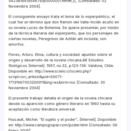
542381641954679/p0000001.htm#I_0_ [Consultado: 02
Noviembre 2004].
El consiguiente ensayo trata el tema de lo esperpéntico, el
cual fue un término que don Ramón del Valle-Inclán acuño en
su novela Luces de Bohemia. Se quiere presentar, por medio
de la técnica literaria del esperpento, que los personajes de
ciertas novelas, Peregrinos de Aztlán ahí­ incluida, son
amorfos.
Flores, Arturo. Etnia, cultura y sociedad: apuntes sobre el
origen y desarrollo de la novela chicana.â€ Estudios
filológicos [Internet]. 1997, no.32, p.123-136. Valdivia, Chile.
Disponible en: http://www.scielo.cl/scielo.php?
script=sci_arttext&pid=S0071-
17131997003200011&lng=es&nrm=iso [Consultado: 30
Noviembre 2004]
El presente trabajo detalla el origen de la novela chicana
desde su aparición como género literario en 1960 hasta su
aceptación como literatura universal.
Foucault, Michel. “El sujeto y el poder”, [Internet]. Disponible
en: http://www.campogrupal.com/poder.html [Consultado: 09
Enero 2005].