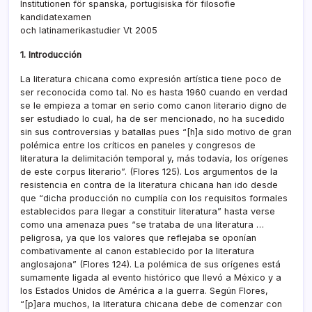
Institutionen för spanska, portugisiska för filosofie
kandidatexamen
och latinamerikastudier Vt 2005
1. Introducción
La literatura chicana como expresión artí­stica tiene poco de
ser reconocida como tal. No es hasta 1960 cuando en verdad
se le empieza a tomar en serio como canon literario digno de
ser estudiado lo cual, ha de ser mencionado, no ha sucedido
sin sus controversias y batallas pues “[h]a sido motivo de gran
polémica entre los crí­ticos en paneles y congresos de
literatura la delimitación temporal y, más todaví­a, los orí­genes
de este corpus literario”. (Flores 125). Los argumentos de la
resistencia en contra de la literatura chicana han ido desde
que “dicha producción no cumplí­a con los requisitos formales
establecidos para llegar a constituir literatura” hasta verse
como una amenaza pues “se trataba de una literatura …
peligrosa, ya que los valores que reflejaba se oponí­an
combativamente al canon establecido por la literatura
anglosajona” (Flores 124). La polémica de sus orí­genes está
sumamente ligada al evento histórico que llevó a México y a
los Estados Unidos de América a la guerra. Según Flores,
“[p]ara muchos, la literatura chicana debe de comenzar con