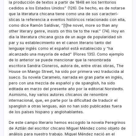
la producción de textos a partir de 1848 en los territorios
cedidos a los Estados Unidos” (126). De hecho, es de notarse
que la literatura chicana tiene como una de sus caracterí­
sticas la referencia a eventos históricos relacionado con ella,
como dice Ramón Saldí­var, “[t]he novel, more so than any
other literary genre, insists on this tie to the real.” (74). Hoy en
dí­a la literatura chicana goza de un auge de popularidad sin
par y su establecimiento en el canon literario tanto del
lenguaje inglés como el español está establecido y “ha
alcanzado una mayorí­a de edad” (Flores 135). Como ejemplo
de lo anterior se puede mencionar que la renombrada
escritora Sandra Cisneros, autora de, entre otras obras, The
House on Mango Street, ha sido por primera vez traducida al
sueco. Su novela Caramelo, narrada en gran parte en inglés,
pero con una mezcla de español y de spanglish, ha sido
editada en marzo del presente año por la editorial Norstedts.
Asimismo, hay varios autores chicanos de renombre
internacional, que, en parte por la dificultad de traducir el
spanglish a otras lenguas, aún no han sido publicadas fuera
de los paí­ses hispano y anglohablantes.
De este campo literario hemos escogido la novela Peregrinos
de Aztlán del escritor chicano Miguel Méndez como objeto de
análisis para nuestro trabajo. Miguel Méndez nació en el