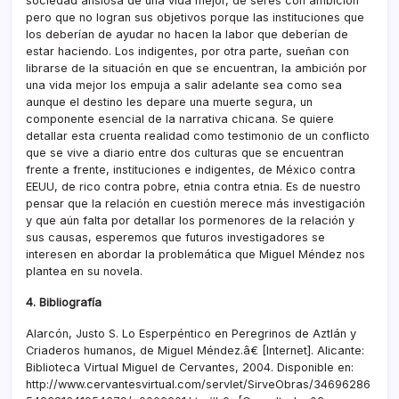
sociedad ansiosa de una vida mejor, de seres con ambición
pero que no logran sus objetivos porque las instituciones que
los deberí­an de ayudar no hacen la labor que deberí­an de
estar haciendo. Los indigentes, por otra parte, sueñan con
librarse de la situación en que se encuentran, la ambición por
una vida mejor los empuja a salir adelante sea como sea
aunque el destino les depare una muerte segura, un
componente esencial de la narrativa chicana. Se quiere
detallar esta cruenta realidad como testimonio de un conflicto
que se vive a diario entre dos culturas que se encuentran
frente a frente, instituciones e indigentes, de México contra
EEUU, de rico contra pobre, etnia contra etnia. Es de nuestro
pensar que la relación en cuestión merece más investigación
y que aún falta por detallar los pormenores de la relación y
sus causas, esperemos que futuros investigadores se
interesen en abordar la problemática que Miguel Méndez nos
plantea en su novela.
4. Bibliografí­a
Alarcón, Justo S. Lo Esperpéntico en Peregrinos de Aztlán y
Criaderos humanos, de Miguel Méndez.â€ [Internet]. Alicante:
Biblioteca Virtual Miguel de Cervantes, 2004. Disponible en:
http://www.cervantesvirtual.com/servlet/SirveObras/34696286