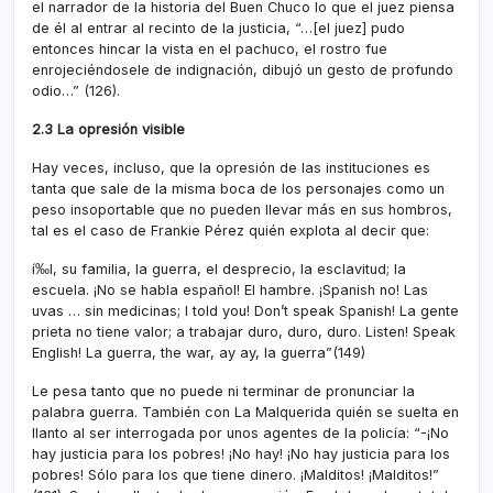
el narrador de la historia del Buen Chuco lo que el juez piensa
de él al entrar al recinto de la justicia, “…[el juez] pudo
entonces hincar la vista en el pachuco, el rostro fue
enrojeciéndosele de indignación, dibujó un gesto de profundo
odio…” (126).
2.3 La opresión visible
Hay veces, incluso, que la opresión de las instituciones es
tanta que sale de la misma boca de los personajes como un
peso insoportable que no pueden llevar más en sus hombros,
tal es el caso de Frankie Pérez quién explota al decir que:
í‰l, su familia, la guerra, el desprecio, la esclavitud; la
escuela. ¡No se habla español! El hambre. ¡Spanish no! Las
uvas … sin medicinas; I told you! Don’t speak Spanish! La gente
prieta no tiene valor; a trabajar duro, duro, duro. Listen! Speak
English! La guerra, the war, ay ay, la guerra”(149)
Le pesa tanto que no puede ni terminar de pronunciar la
palabra guerra. También con La Malquerida quién se suelta en
llanto al ser interrogada por unos agentes de la policí­a: “-¡No
hay justicia para los pobres! ¡No hay! ¡No hay justicia para los
pobres! Sólo para los que tiene dinero. ¡Malditos! ¡Malditos!”