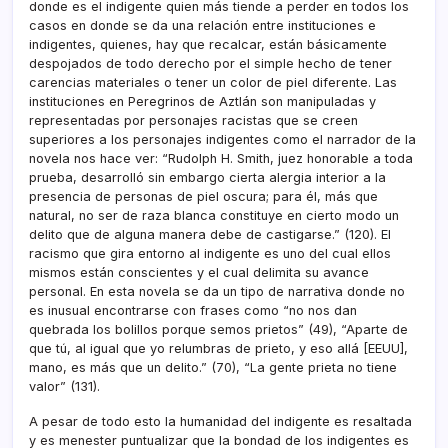
donde es el indigente quien más tiende a perder en todos los
casos en donde se da una relación entre instituciones e
indigentes, quienes, hay que recalcar, están básicamente
despojados de todo derecho por el simple hecho de tener
carencias materiales o tener un color de piel diferente. Las
instituciones en Peregrinos de Aztlán son manipuladas y
representadas por personajes racistas que se creen
superiores a los personajes indigentes como el narrador de la
novela nos hace ver: “Rudolph H. Smith, juez honorable a toda
prueba, desarrolló sin embargo cierta alergia interior a la
presencia de personas de piel oscura; para él, más que
natural, no ser de raza blanca constituye en cierto modo un
delito que de alguna manera debe de castigarse.” (120). El
racismo que gira entorno al indigente es uno del cual ellos
mismos están conscientes y el cual delimita su avance
personal. En esta novela se da un tipo de narrativa donde no
es inusual encontrarse con frases como “no nos dan
quebrada los bolillos porque semos prietos” (49), “Aparte de
que tú, al igual que yo relumbras de prieto, y eso allá [EEUU],
mano, es más que un delito.” (70), “La gente prieta no tiene
valor” (131).
A pesar de todo esto la humanidad del indigente es resaltada
y es menester puntualizar que la bondad de los indigentes es