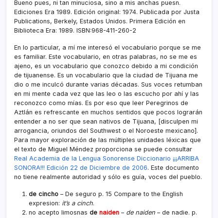
Bueno pues, ni tan minuciosa, sino a mis anchas puesn.
Ediciones Era 1989. Edición original: 1974. Publicada por Justa
Publications, Berkely, Estados Unidos. Primera Edición en
Biblioteca Era: 1989. ISBN:968-411-260-2
En lo particular, a mí­ me interesó el vocabulario porque se me
es familiar. Este vocabulario, en otras palabras, no se me es
ajeno, es un vocabulario que conozco debido a mi condición
de tijuanense. Es un vocabulario que la ciudad de Tijuana me
dio o me inculcó durante varias décadas. Sus voces retumban
en mi mente cada vez que las leo o las escucho por ahí­ y las
reconozco como mí­as. Es por eso que leer Peregrinos de
Aztlán es refrescante en muchos sentidos que pocos lograrán
entender a no ser que sean nativos de Tijuana, [disculpen mi
arrogancia, oriundos del Southwest o el Noroeste mexicano].
Para mayor exploración de las múltiples unidades léxicas que
el texto de Miguel Méndez proporciona se puede consultar
Real Academia de la Lengua Sonorense Diccionario ¡¡¡ARRIBA
SONORA!!! Edición 22 de Diciembre de 2006
. Este documento
no tiene realmente autoridad y sólo es guí­a, voces del pueblo.
de cincho
– De seguro p. 15 Compare to the English
expresion:
it’s a cinch
.
no acepto limosnas
de
naiden
–
de naiden
– de nadie. p.