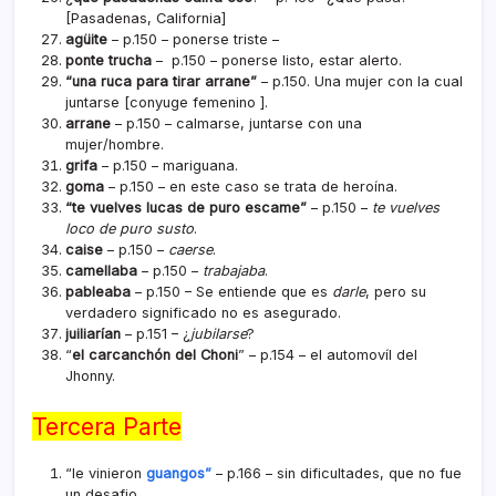
[Pasadenas, California]
agüite
– p.150 – ponerse triste –
ponte trucha
– p.150 – ponerse listo, estar alerto.
“una ruca para tirar arrane”
– p.150. Una mujer con la cual
juntarse [conyuge femenino ].
arrane
– p.150 – calmarse, juntarse con una
mujer/hombre.
grifa
– p.150 – mariguana.
goma
– p.150 – en este caso se trata de heroí­na.
“te vuelves lucas de puro escame”
– p.150 –
te vuelves
loco de puro susto
.
caise
– p.150 –
caerse
.
camellaba
– p.150 –
trabajaba
.
pableaba
– p.150 – Se entiende que es
darle
, pero su
verdadero significado no es asegurado.
juiliarí­an
– p.151 – ¿
jubilarse
?
“
el carcanchón del Choni
” – p.154 – el automoví­l del
Jhonny.
Tercera Parte
“le vinieron
guangos”
– p.166 – sin dificultades, que no fue
un desafio.