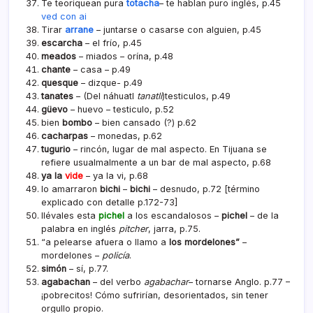
Te teoriquean pura
totacha
– te hablan puro inglés, p.45
ved con ai
Tirar
arrane
– juntarse o casarse con alguien, p.45
escarcha
– el frí­o, p.45
meados
– miados – orí­na, p.48
chante
– casa – p.49
quesque
– dizque- p.49
tanates
– (Del náhuatl
tanatli
)testiculos, p.49
güevo
– huevo – testiculo, p.52
bien
bombo
– bien cansado (?) p.62
cacharpas
– monedas, p.62
tugurio
– rincón, lugar de mal aspecto. En Tijuana se
refiere usualmalmente a un bar de mal aspecto, p.68
ya la
vide
– ya la vi, p.68
lo amarraron
bichi
–
bichi
– desnudo, p.72 [término
explicado con detalle p.172-73]
llévales esta
pichel
a los escandalosos –
pichel
– de la
palabra en inglés
pitcher
, jarra, p.75.
“a pelearse afuera o llamo a
los mordelones”
 –
mordelones –
policía
.
simón
– sí­, p.77.
agabachan
– del verbo
agabachar
– tornarse Anglo. p.77 –
¡pobrecitos! Cómo sufrirían, desorientados, sin tener
orgullo propio.