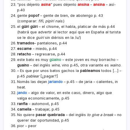
“pos déjenlo
asina
“ pues déjenlo
ansina
–
ansina
– así­
p.40
gente
popof
– gente de bien, de abolengo p. 43
(comparar:
fí­fi
,
pipiri nais
.)
el
güiri güiri
– el chisme, el habla, platicar de más p.44
(habrá que advertir al lector aquí que en España al turista
se le dice
guiri
sin diérisis en la /u/)
tramados
– pantalones, p.44
escame
– miedo, p.44
retacho
– regresarse, p.44
este bato es muy
güaino
– este joven es muy borracho –
guaino
– del inglés
wine
, vino p.45
, otra variante es
waino
.
– Es que por unos batos gachos la
pableamos
todos […] –
p.45
pablear
[¿pagar?]
Nomás las dejan
jariando
– p.45 – de jaria – calientes, in
heat.
jando
– algo de valor, en este caso, dinero, algo que
valga economicamente, p.45
ranfla
– automovil, p.45
camella
– trabajar, p.45
No quiere
pasar quebrada
– del inglés
to give a break
– no
querer dar oportunidad, p.45
pior – peor