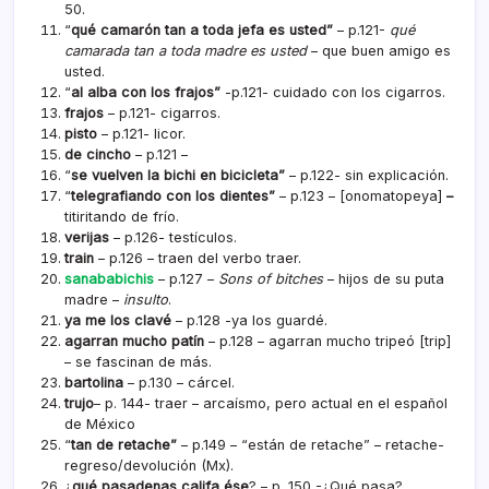
50.
“
qué camarón tan a toda jefa es usted”
 – p.121-
qué
camarada tan a toda madre es usted
– que buen amigo es
usted.
“
al alba con los frajos”
-p.121- cuidado con los cigarros.
frajos
– p.121- cigarros.
pisto
– p.121- licor.
de cincho
– p.121 –
“
se vuelven la bichi en bicicleta”
 – p.122- sin explicación.
“
telegrafiando con los dientes”
 – p.123 – [
onomatopeya]
–
titiritando de frí­o.
verijas
– p.126- testí­culos.
train
– p.126 – traen del verbo traer.
sanababichis
– p.127 –
Sons of bitches
– hijos de su puta
madre –
insulto
.
ya me los clavé
– p.128 -ya los guardé.
agarran mucho patí­n
– p.128 – agarran mucho tripeó [trip]
– se fascinan de más.
bartolina
– p.130 – cárcel.
trujo
– p. 144- traer – arcaísmo, pero actual en el español
de México
“
tan de retache”
– p.149 – “están de retache” – retache-
regreso/devolución (Mx).
¿
qué pasadenas califa ése
? – p. 150 -¿Qué pasa?