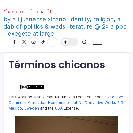
Skip
Yonder Lies It
to
content
by a tijuanense xicano: identity, religion, a
dab of politics & wads literature @ 2¢ a pop
- exegete at large
Términos chicanos
This work by Julio César Martí­nez is licensed under a
Creative
Commons Attribution-Noncommercial-No Derivative Works 2.5
Mexico
,
Sweden
and the
USA
License.