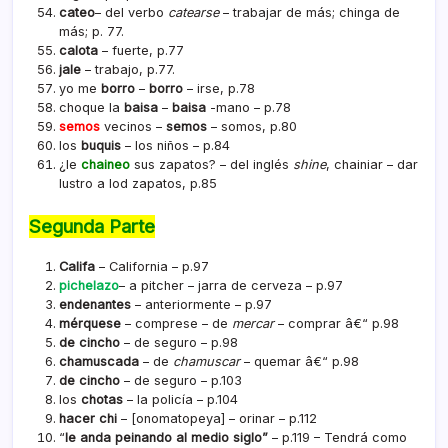
cateo
– del verbo
catearse
– trabajar de más; chinga de
más; p. 77.
calota
– fuerte, p.77
jale
– trabajo, p.77.
yo me
borro
–
borro
– irse, p.78
choque la
baisa
–
baisa
-mano – p.78
semos
vecinos –
semos
– somos, p.80
los
buquis
– los niños – p.84
¿le
chaineo
sus zapatos? – del inglés
shine
, chainiar – dar
lustro a lod zapatos, p.85
Segunda Parte
Califa
– California – p.97
pichelazo
– a pitcher – jarra de cerveza – p.97
endenantes
– anteriormente – p.97
mérquese
– comprese – de
mercar
– comprar â€“ p.98
de cincho
– de seguro – p.98
chamuscada
– de
chamuscar
– quemar â€“ p.98
de cincho
– de seguro – p.103
los
chotas
– la policí­a – p.104
hacer chi
– [
onomatopeya] –
orinar – p.112
“
le anda peinando al medio siglo”
 – p.119 – Tendrá como