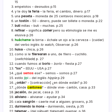
15
empelotos – desnudos p.15
y te doy
la feria
– la feria, el cambio, dinero. p.17
una
peseta
– moneda de 25 centavos mexicanos. p.18
un
tostón
– 50 – dinero, puede ser billete o moneda. p.22
buti
millas – buti – muchas. p.25
refinar
– significa
comer
pero su etimología se me es
elusiva p.26
huáchame
la birria – échale un ojo a la cerveza – (cuidar)
del verbo inglés
to watch
, Observar. p.26
huisa
– chica, p.26
como si le
filerearan
a uno, de filero – cuchillo.
(
switchblade
) p. 27
cuando fuimos al
borlo
–
borlo
– fiesta p.27
“los”
 – EEUU – USA p.27
¿qué
semos
ese? – semos – somos p.27
estilo
jipi
– del inglés
hippie
p.29
¿
ontán
? – [contracción] ¿en dónde están? p.30
¿dónde
cantonea
? – dónde vive- cantón, casa. p.33
jacalón
, de jacal, casa p. 33
aliviano
– alivianar – ayudar p.34
caí­a
sangrón
– caerle mal a alguien; grosero, p.35
durmiendo la mona
– durmiendo, siesta, p.35
tatemar
– (
del náhuatl: tlatemati
) quemar, p.36