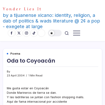
Skip
Yonder Lies It
to
content
by a tijuanense xicano: identity, religion, a
dab of politics & wads literature @ 2¢ a pop
- exegete at large
Poema
Oda to Coyoacán
By
23 April 2004
1 Min Read
Me gusta estar en Coyoacán
Donde Marineros de tierra se dan.
Y las ladrilleras se juntan con fashion shopping malls.
Aquí­ de fama internacional por accidente