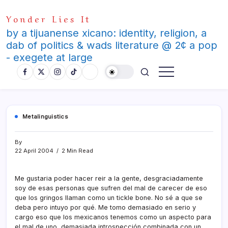
Skip
Yonder Lies It
to
content
by a tijuanense xicano: identity, religion, a
dab of politics & wads literature @ 2¢ a pop
- exegete at large
Metalinguistics
By
22 April 2004
2 Min Read
Me gustaria poder hacer reir a la gente, desgraciadamente
soy de esas personas que sufren del mal de carecer de eso
que los gringos llaman como un tickle bone. No sé a que se
deba pero intuyo por qué. Me tomo demasiado en serio y
cargo eso que los mexicanos tenemos como un aspecto para
el mal de uno, demasiada introspección combinada con un