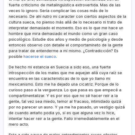
fuerte criticismo de metalinguí­stica extrovertida. Mas de las
veces lo ignoro. Serí­a complicar las cosas más de lo
necesario. De ahí­ nutro mi caracter con ciertos aspectos de la
cultura sueca, no pienso más allá de lo necesario ni trato de
interpretar demasiado el momento. Eso es lo que me hace un
hombre que mira demasiado el mundo como un gran caso
psicológico. Estudie dos años y medio de psicologí­a y desde
entonces observo con detalle el comportamineto de la gente
para tratar de entenderme a mí­ mismo. ¿Contradicción? Es
posible
hacerse el sueco
.
De hecho mi estancia en Suecia a sido eso, una fuerte
introspección de los males que me aquejan allá cuya raí­z se
encuentra en las caracteristicas de lo que yo llamo mi
mexicanismo. Esto me ha dejado una cicatriz. Porque de lo
curioso paso a la verguenza. Lo que pasa es que empecé a
compartimentalizar. Y es por eso que no sé hacer reir a la
gente, tal vez sea miedo, temor al fracaso, intimidado quizá
por no parecer un asno. Y ya me ha pasado, un vestigio quizá
de cuando antaño podí­a yo, sí­ es que alguna vez lo hice,
intentar hacer reir a la gente. Fallo irremediablemente en el
mero acto.
Esta a sido causa de males entendimientos cuyos efectos