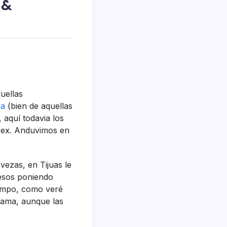
 &
uellas
na
(bien de aquellas
aquí­ todavia los
Ni pex. Anduvimos en
ezas, en Tijuas le
pesos poniendo
iempo, como veré
llama, aunque las