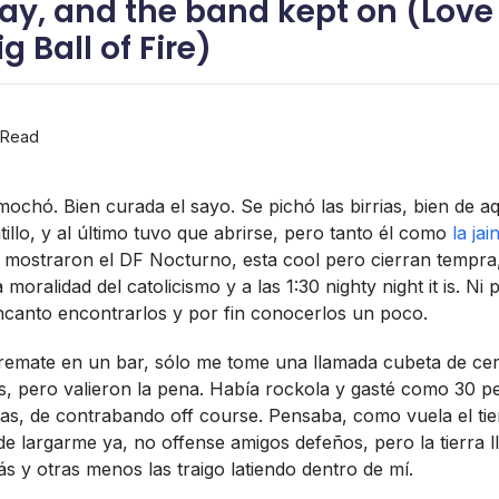
ay, and the band kept on (Love
g Ball of Fire)
 Read
mochó. Bien curada el sayo. Se pichó las birrias, bien de aq
illo, y al último tuvo que abrirse, pero tanto él como
la jai
mostraron el DF Nocturno, esta cool pero cierran tempra, 
la moralidad del catolicismo y a las 1:30 nighty night it is. 
encanto encontrarlos y por fin conocerlos un poco.
remate en un bar, sólo me tome una llamada cubeta de cerv
, pero valieron la pena. Habí­a rockola y gasté como 30 
ñas, de contrabando off course. Pensaba, como vuela el t
 de largarme ya, no offense amigos defeños, pero la tierra 
 y otras menos las traigo latiendo dentro de mí­.