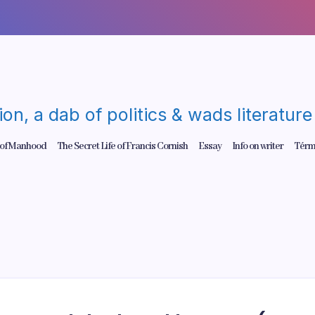
gion, a dab of politics & wads literatu
 of Manhood
The Secret Life of Francis Cornish
Essay
Info on writer
Térm