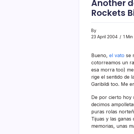
Another d
Rockets Bi
By
23 April 2004
1 Min
Bueno,
el vato
se 
cotorreamos un rat
esa morra too) me 
rige el sentido de 
Garibildi too. Me 
De por cierto hoy 
decimos ampolletas
puras rolas norte
Tijuas y las ganas
memorias, unas más