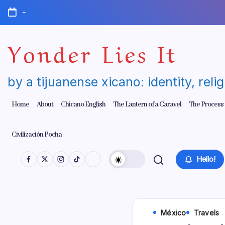
Skip
-
to
content
Yonder Lies It
by a tijuanense xicano: identity, reli
Home
About
Chicano English
The Lantern of a Caravel
The Process
Civilización Pocha
Hello!
México
Travels