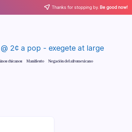
Thanks for stopping by.
Be good now!
re @ 2¢ a pop - exegete at large
inos chicanos
Manifiesto
Negación del afromexicano