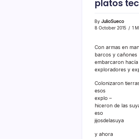
platos te
By
JulioSueco
8 October 2015
1 M
Con armas en ma
barcos y cañones
embarcaron hací­a 
exploradores y ex
Colonizaron tierra
esos
explo –
hiceron de las suy
eso
jijosdelasuya
y ahora