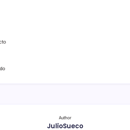
cto
ado
Author
JulioSueco