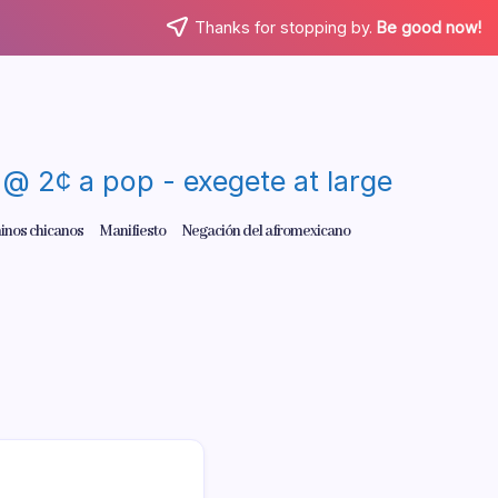
Thanks for stopping by.
Be good now!
re @ 2¢ a pop - exegete at large
inos chicanos
Manifiesto
Negación del afromexicano