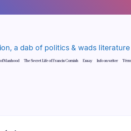
gion, a dab of politics & wads literatu
 of Manhood
The Secret Life of Francis Cornish
Essay
Info on writer
Térm