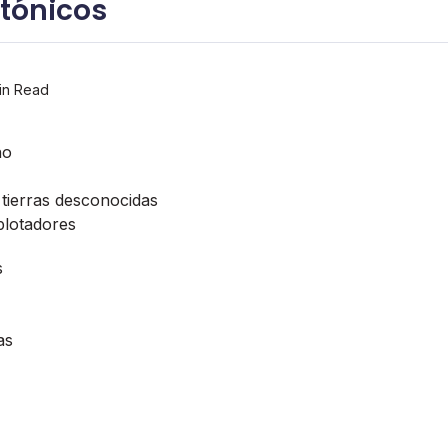
ctónicos
in Read
no
tierras desconocidas
plotadores
s
as