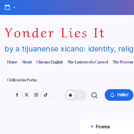
Skip
-
to
content
Yonder Lies It
by a tijuanense xicano: identity, reli
Home
About
Chicano English
The Lantern of a Caravel
The Process
Civilización Pocha
Hello!
Poema