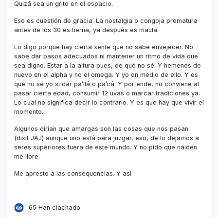
Quizá sea un grito en el espacio.
Eso es cuestión de gracia. La nostalgia o congoja prematura
antes de los 30 es tierna, ya después es maula.
Lo digo porque hay cierta xente que no sabe envejecer. No
sabe dar pasos adecuados ni mantener un ritmo de vida que
sea digno. Estar a la altura pues, de qué no sé. Y hemenos de
nuevo en el alpha y no el omega. Y yo en medio de ello. Y es
que no sé yo si dar pa’llá o pa’cá. Y por ende, no conviene al
pasar cierta edad, consumir 12 uvas o marcar tradiciones ya.
Lo cual no significa decir lo contrario. Y es que hay que vivir el
momento.
Algunos dirí­an que amargas son las cosas que nos pasan
(dixit JAJ) aunque uno está para juzgar, eso, de lo dejamos a
seres superiores fuera de este mundo. Y no pido que naiden
me llore.
Me apresto a las consequencias. Y así­
65 Han clachado