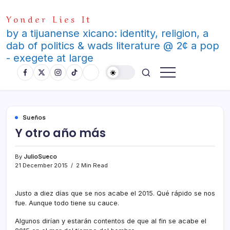
Skip
Yonder Lies It
to
content
by a tijuanense xicano: identity, religion, a
dab of politics & wads literature @ 2¢ a pop
- exegete at large
Sueños
Y otro año más
By
JulioSueco
21 December 2015
2 Min Read
Justo a diez dí­as que se nos acabe el 2015. Qué rápido se nos
fue. Aunque todo tiene su cauce.
Algunos dirí­an y estarán contentos de que al fin se acabe el