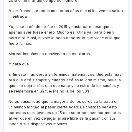
2015 en el mar del tiempo del hombre.
A ser francos, a todos nos tocan años que ni les vemos salida
ni entrada.
Yo, ni sé a dónde se fue el 2015 y hasta pareciese que si
apenas ayer fuese enero. Mucho es rutina ya, para bien y
para mal. Y así­, ni vale la pena deparar lo que viene ni lo que
fue o fuimos.
Marcar los años no conviene a estas alturas.
Y para qué.
El fin está más cerca en términos matemáticos. Uno está más
allá que acá siempre y cuando acá es la vida misma, aquella
que uno deja atrás, esa que nace y se nutre de los sueños y
se rememora en un fue/era no la de los 50’s.
No es casualidad que la mayorí­a de los seres se la pasa en
un mundo idóneo al pasar cierta edad. Es chistoso ver esto
por estos dí­as; jóvenes de 15 que se preocupan por menores
al ver que en vez de jugar al aire libre se la pasan con sus
ipads o sus dispositivos móviles.