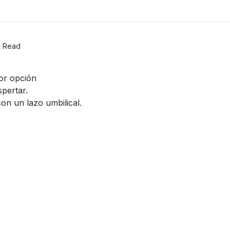
n Read
jor opción
spertar.
con un lazo umbilical.