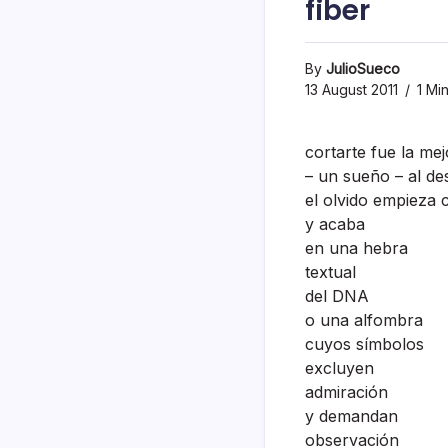
fiber
By
JulioSueco
13 August 2011
1 Mi
cortarte fue la me
– un sueño – al de
el olvido empieza 
y acaba
en una hebra
textual
del DNA
o una alfombra
cuyos sí­mbolos
excluyen
admiración
y demandan
observación