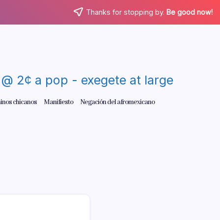
Thanks for stopping by.
Be good now!
re @ 2¢ a pop - exegete at large
inos chicanos
Manifiesto
Negación del afromexicano