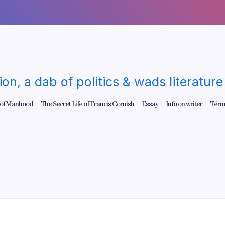
gion, a dab of politics & wads literatu
 of Manhood
The Secret Life of Francis Cornish
Essay
Info on writer
Térm