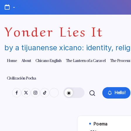
Skip
-
to
content
Yonder Lies It
by a tijuanense xicano: identity, reli
Home
About
Chicano English
The Lantern of a Caravel
The Process
Civilización Pocha
Hello!
Poema