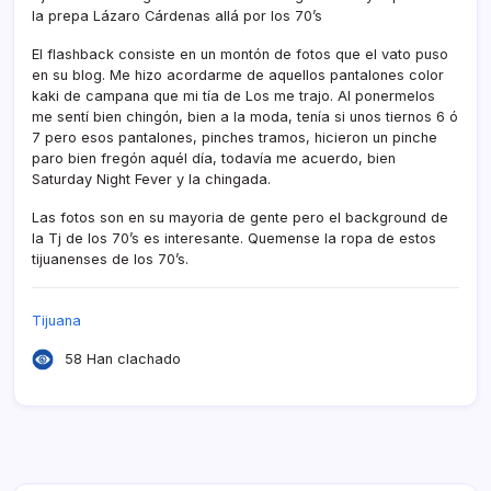
la prepa Lázaro Cárdenas allá por los 70’s
El flashback consiste en un montón de fotos que el vato puso
en su blog. Me hizo acordarme de aquellos pantalones color
kaki de campana que mi tí­a de Los me trajo. Al ponermelos
me sentí­ bien chingón, bien a la moda, tení­a si unos tiernos 6 ó
7 pero esos pantalones, pinches tramos, hicieron un pinche
paro bien fregón aquél dí­a, todaví­a me acuerdo, bien
Saturday Night Fever y la chingada.
Las fotos son en su mayoria de gente pero el background de
la Tj de los 70’s es interesante. Quemense la ropa de estos
tijuanenses de los 70’s.
Tijuana
58 Han clachado