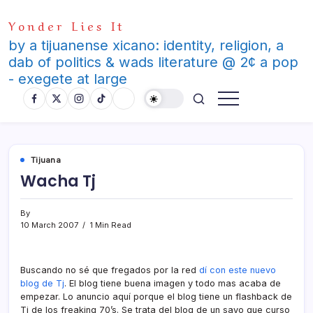
Skip
Yonder Lies It
to
content
by a tijuanense xicano: identity, religion, a
dab of politics & wads literature @ 2¢ a pop
- exegete at large
Tijuana
Wacha Tj
By
10 March 2007
1 Min Read
Buscando no sé que fregados por la red
dí­ con este nuevo
blog de Tj
. El blog tiene buena imagen y todo mas acaba de
empezar. Lo anuncio aquí­ porque el blog tiene un flashback de
Tj de los freaking 70’s. Se trata del blog de un sayo que curso