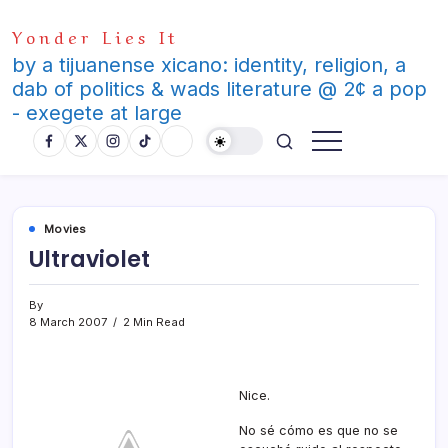
Skip
Yonder Lies It
to
content
by a tijuanense xicano: identity, religion, a
dab of politics & wads literature @ 2¢ a pop
- exegete at large
Movies
Ultraviolet
By
8 March 2007
2 Min Read
Nice.
No sé cómo es que no se