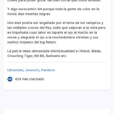
civiles para poder gozar del bien social que todos anhelan.
Y digo eurocentric tint porque toda la gente de color en la
movie dies muertes negras.
Uno bien podrí­a ser engañado por el tema de los vampiros y
las múltiples cruces del Rey Judí­o que salpican a la vista pero
es triquiñuela cuyo labor es taparle el ojo al macho en la
movie y alegrarle el ojo a la muchedumbre christian y sus
sueños mojados del big Return.
La peli le debe demasiada intertextualidad a I Robot, Blade,
Crouching Tiger, Kill Bill, Barbwire etc.
Ultraviolet
,
Jovovich
,
Pandora
424 Han clachado