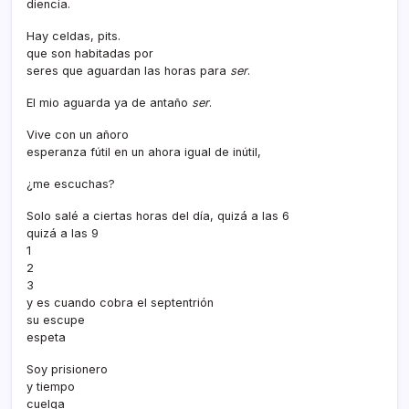
diencia.
Hay celdas, pits.
que son habitadas por
seres que aguardan las horas para
ser
.
El mio aguarda ya de antaño
ser
.
Vive con un añoro
esperanza fútil en un ahora igual de inútil,
¿me escuchas?
Solo salé a ciertas horas del dí­a, quizá a las 6
quizá a las 9
1
2
3
y es cuando cobra el septentrión
su escupe
espeta
Soy prisionero
y tiempo
cuelga