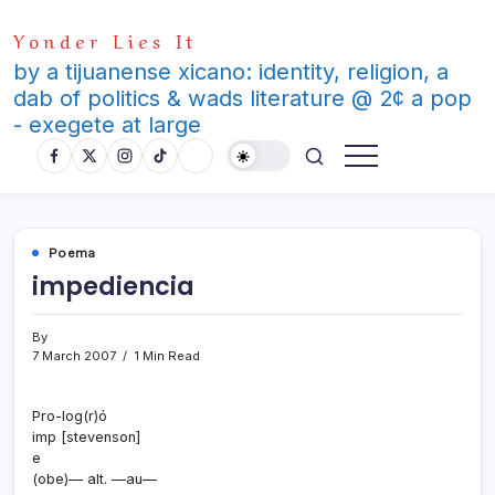
Skip
Yonder Lies It
to
content
by a tijuanense xicano: identity, religion, a
dab of politics & wads literature @ 2¢ a pop
- exegete at large
Poema
impediencia
By
7 March 2007
1 Min Read
Pro-log(r)ó
imp [stevenson]
e
(obe)— alt. —au—