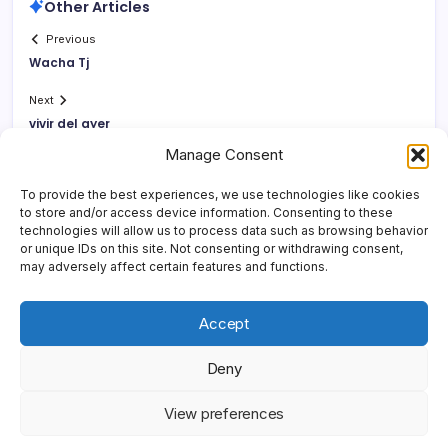
Other Articles
Previous
Wacha Tj
Next
vivir del ayer
Manage Consent
To provide the best experiences, we use technologies like cookies
to store and/or access device information. Consenting to these
technologies will allow us to process data such as browsing behavior
or unique IDs on this site. Not consenting or withdrawing consent,
may adversely affect certain features and functions.
Accept
Deny
Copyright 2026 —
Yonder Lies It
. All rights reserved.
Blogsy
View preferences
WordPress Theme