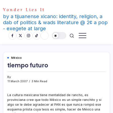
Skip
Yonder Lies It
to
content
by a tijuanense xicano: identity, religion, a
dab of politics & wads literature @ 2¢ a pop
- exegete at large
México
tiempo futuro
By
11 March 2007
3 Min Read
La cultura mexicana tiene mentalidad de rancho, es
provinciana cree que todo México es un simple ranchito y si
algo se le debe agradecer al PAN es que nunca rompió ese
esquema prí­ista cuya tesis es simple, hacer de México una