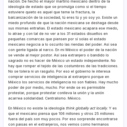
nación. De hecho el mayor martirio mexicano dentro de la
ideologí­a de estado que se promulga como si el tiempo
estuviere quieto es aquel que teme la fractura, la
balcanización de la sociedad, tú eres tú y yo soy yo. Existe un
miedo profundo de que la nación mexicana se deshaga desde
sus mismas entrañas. El estado mexicano acapara ese miedo,
lo atrae y con tal de no ver a los 31 estados disueltos en
pequeñas comarcas que piensen por sí­ solas el estado
mexicano negocia a lo oscurito las riendas del poder. Así­ sea
con gente ligada al narco. En mi México el poder de la nación
se vende al mejor postor. Así­ sea extranjero o bandido lo
sagrado no es hacer de México un estado independiente. No
hay que romper el tejido de las costumbres de las tradiciones.
No se tolera ni un rasguño. Por eso el gobierno le interesa
comprar servicios de inteligencia al extranjero porque en
México los servicios de inteligencia no son fiables. Hay mucho
poder de por medio, mucho. Por ende se es permisible
protestar, porque protestar conlleva la unión y la unión
acarrea solidaridad. Centralismo. México.
En México no existe la ideologí­a
think globally act locally
. Y es
que el mexicano piensa que 106 millones y otros 25 millones
fuera del paí­s son muy pocos. Por eso sorprende encontrarse
con paisas en el extranjeros, nos vemos como hermanos