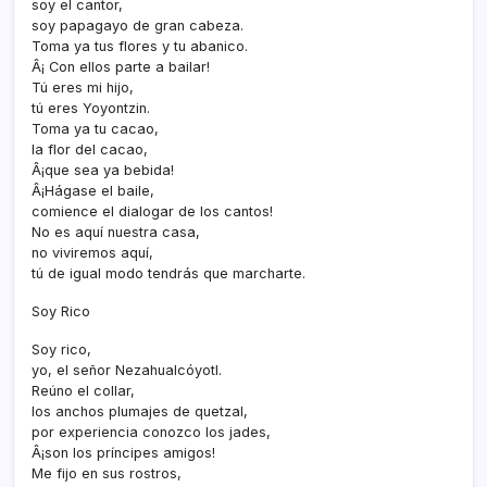
soy el cantor,
soy papagayo de gran cabeza.
Toma ya tus flores y tu abanico.
Â¡ Con ellos parte a bailar!
Tú eres mi hijo,
tú eres Yoyontzin.
Toma ya tu cacao,
la flor del cacao,
Â¡que sea ya bebida!
Â¡Hágase el baile,
comience el dialogar de los cantos!
No es aquí­ nuestra casa,
no viviremos aquí­,
tú de igual modo tendrás que marcharte.
Soy Rico
Soy rico,
yo, el señor Nezahualcóyotl.
Reúno el collar,
los anchos plumajes de quetzal,
por experiencia conozco los jades,
Â¡son los prí­ncipes amigos!
Me fijo en sus rostros,