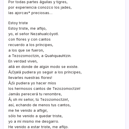
Por todas partes águilas y tigres,
por experiencia conozco los jades,
las ajorcas* preciosas…
Estoy triste
Estoy triste, me aflijo,
yo, el señor Nezahualcóyotl.
con flores y con cantos
recuerdo a los prí­ncipes,
a los que se fueron,
a Tezozomoctzin, a Quahquauhtzin.
En verdad viven,
allá en donde de algún modo se existe.
Â¡Ojalá pudiera yo seguir a los prí­ncipes,
llevarles nuestras flores!
Â¡Si pudiera yo hacer mí­os
los hermosos cantos de Tezozomoctzin!
Jamás perecerá tu renombre,
Â¡ oh mi señor, tú Tezozomoctzin!,
así­, echando de menos tus cantos,
me he venido a afligir,
sólo he venido a quedar triste,
yo a mí­ mismo me desgarro.
He venido a estar triste, me aflijo.