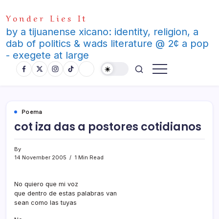
Skip
Yonder Lies It
to
content
by a tijuanense xicano: identity, religion, a
dab of politics & wads literature @ 2¢ a pop
- exegete at large
Poema
cot iza das a postores cotidianos
By
14 November 2005
1 Min Read
No quiero que mi voz
que dentro de estas palabras van
sean como las tuyas