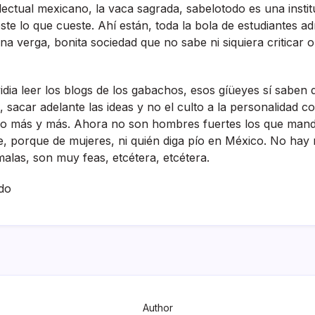
telectual mexicano, la vaca sagrada, sabelotodo es una insti
te lo que cueste. Ahí­ están, toda la bola de estudiantes a
na verga, bonita sociedad que no sabe ni siquiera criticar o
ia leer los blogs de los gabachos, esos gíüeyes sí­ saben di
s, sacar adelante las ideas y no el culto a la personalidad 
o más y más. Ahora no son hombres fuertes los que manda
e, porque de mujeres, ni quién diga pí­o en México. No hay m
las, son muy feas, etcétera, etcétera.
do
Author