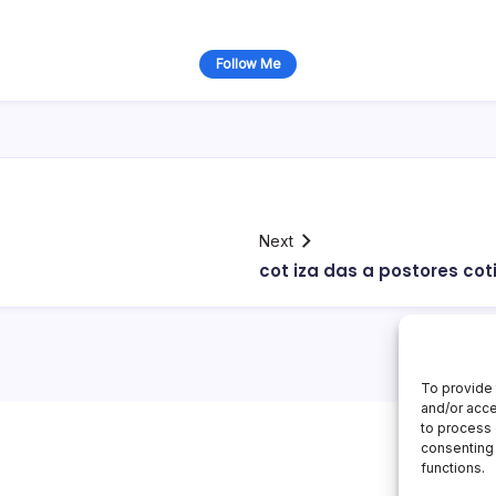
Follow Me
Next
cot iza das a postores cot
To provide 
and/or acce
to process 
consenting 
functions.