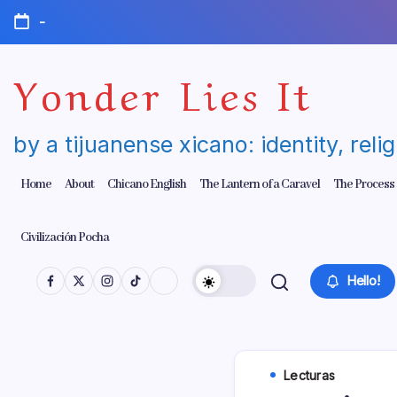
Skip
-
to
content
Yonder Lies It
by a tijuanense xicano: identity, reli
Home
About
Chicano English
The Lantern of a Caravel
The Process
Civilización Pocha
Hello!
Lecturas