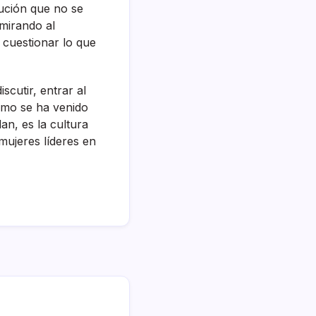
tución que no se
dmirando al
 cuestionar lo que
scutir, entrar al
como se ha venido
n, es la cultura
ujeres lí­deres en