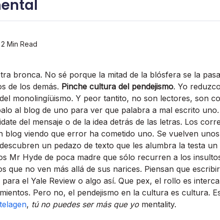
ental
2 Min Read
tra bronca. No sé porque la mitad de la blósfera se la pasa 
os de los demás.
Pinche cultura del pendejismo
. Yo reduzco
del monolingíüismo. Y peor tantito, no son lectores, son c
palo al blog de uno para ver que palabra a mal escrito uno.
date del mensaje o de la idea detrás de las letras. Los corr
n blog viendo que error ha cometido uno. Se vuelven unos 
descubren un pedazo de texto que les alumbra la testa un
os Mr Hyde de poca madre que sólo recurren a los insulto
s que no ven más allá de sus narices. Piensan que escribir
para el Yale Review o algo así­. Que pex, el rollo es interc
ientos. Pero no, el pendejismo en la cultura es cultura. 
telagen
,
tú no puedes ser más que yo
mentality.