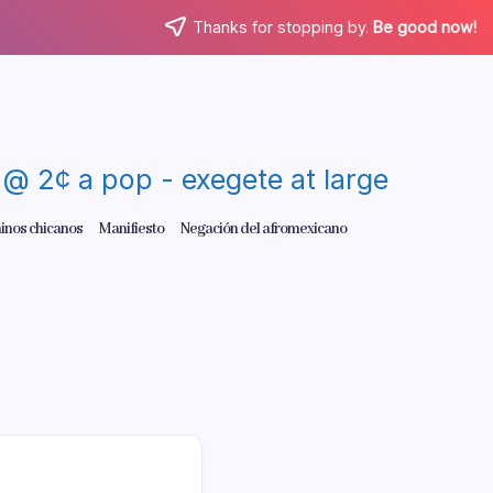
Thanks for stopping by.
Be good now!
re @ 2¢ a pop - exegete at large
inos chicanos
Manifiesto
Negación del afromexicano