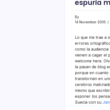
espuria m
By
14 November 2005
Lo que me trae a o
errores ortográfic
como la audiencia 
vienen a cagar el 
welcome here. Olvi
la pasan de blog e
porque en cuanto 
transtornan en un
cerebros malcriado
mismo que escribir 
exponer los pensam
Suecia con su
Jan