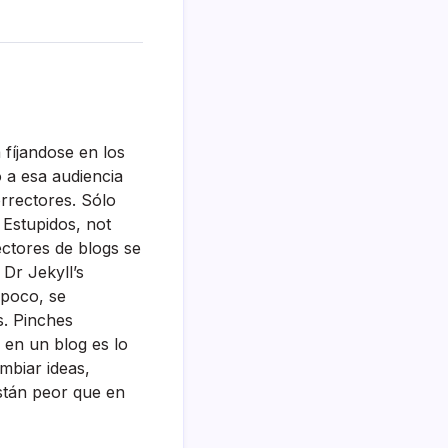
fí­jandose en los
 a esa audiencia
orrectores. Sólo
 Estupidos, not
ectores de blogs se
Dr Jekyll’s
 poco, se
s. Pinches
 en un blog es lo
ambiar ideas,
Están peor que en