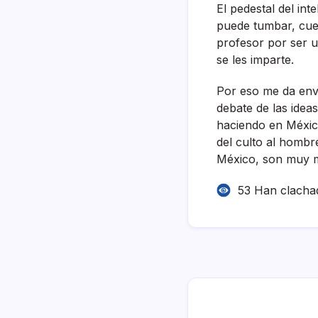
El pedestal del in
puede tumbar, cues
profesor por ser u
se les imparte.
Por eso me da envid
debate de las idea
haciendo en Méxic
del culto al hombr
México, son muy ma
53 Han clacha