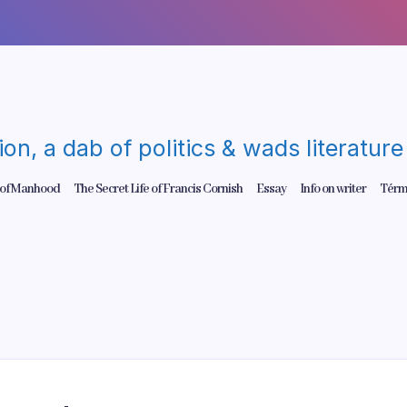
gion, a dab of politics & wads literatu
 of Manhood
The Secret Life of Francis Cornish
Essay
Info on writer
Térm