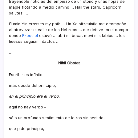
trayendole noticias del empiezo de un otoño y unas hojas de
maple flotando a medio camino … Hail the stars, Capricorn
salutes! …
i’lumin Yin crosses my path … Un Xoloitzcuintle me acompaña
al atravezar el valle de los Hebreos … me detuve en el campo
donde
Ezequiel
estuvó … abrí­ mi boca, moví­ mis labios … los
huesos seguí­an intactos …
…
Nihil Obstat
Escribir es infí­nito.
más desde del principio,
en el principio era el verbo
.
aquí­ no hay verbo –
sólo un profundo sentimiento de letras sin sentido,
que pide principio,