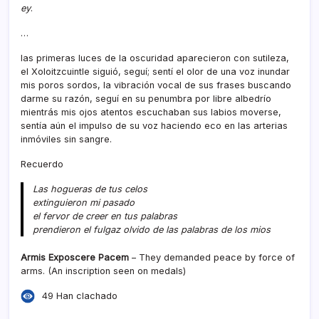
ey
.
…
las primeras luces de la oscuridad aparecieron con sutileza,
el Xoloitzcuintle siguió, seguí­; sentí­ el olor de una voz inundar
mis poros sordos, la vibración vocal de sus frases buscando
darme su razón, seguí­ en su penumbra por libre albedrí­o
mientrás mis ojos atentos escuchaban sus labios moverse,
sentí­a aún el impulso de su voz haciendo eco en las arterias
inmóviles sin sangre.
Recuerdo
Las hogueras de tus celos
extinguieron mi pasado
el fervor de creer en tus palabras
prendieron el fulgaz olvido de las palabras de los mios
Armis Exposcere Pacem
– They demanded peace by force of
arms. (An inscription seen on medals)
49 Han clachado