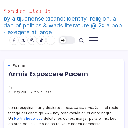
Skip
Yonder Lies It
to
content
by a tijuanense xicano: identity, religion, a
dab of politics & wads literature @ 2¢ a pop
- exegete at large
Poema
Armis Exposcere Pacem
By
30 May 2005
2 Min Read
contraesquina mar y desierto …
heatwaves ondulan
… el rocí­o
testigo del enemigo ~~~ hay renovación en el albor negro …
Un
Hertrichocereus
deleita los conos; manjar para el iris. Los
colores de un último adios rojizo le hacen compañia