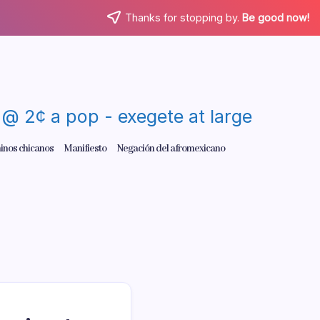
Thanks for stopping by.
Be good now!
re @ 2¢ a pop - exegete at large
inos chicanos
Manifiesto
Negación del afromexicano