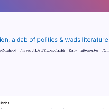
gion, a dab of politics & wads literatu
 of Manhood
The Secret Life of Francis Cornish
Essay
Info on writer
Térm
uistics