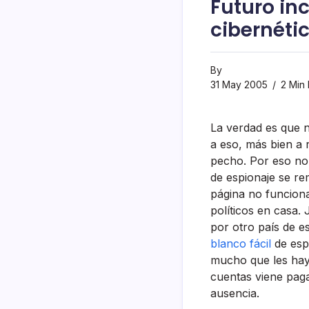
Futuro inc
cibernéti
By
31 May 2005
2 Min
La verdad es que n
a eso, más bien a 
pecho. Por eso no 
de espionaje se rem
página no funciona
polí­ticos en casa
por otro paí­s de 
blanco fácil
de esp
mucho que les haya 
cuentas viene paga
ausencia.