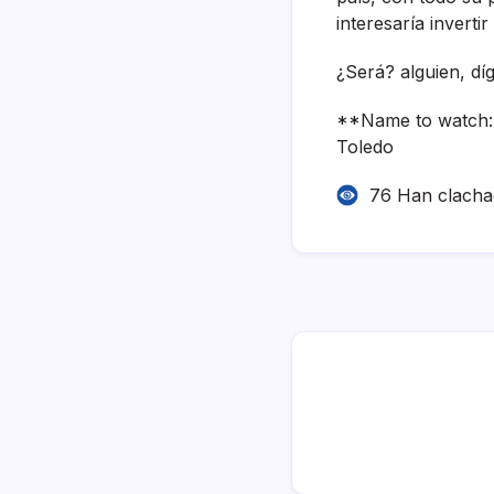
interesarí­a inverti
¿Será? alguien, dí
**Name to watch: 
Toledo
76 Han clach