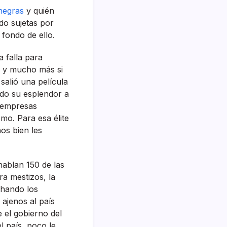
o negras
y quién
do sujetas por
 fondo de ello.
a falla para
e y mucho más si
 salió una pelí­cula
odo su esplendor a
s empresas
mo. Para esa élite
os bien les
hablan 150 de las
ra mestizos, la
chando los
jenos al paí­s
 el gobierno del
l paí­s, poco le