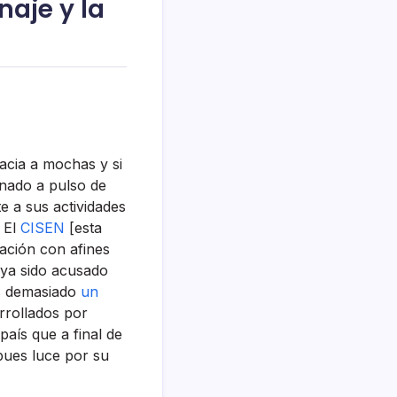
naje y la
acia a mochas y si
anado a pulso de
e a sus actividades
. El
CISEN
[esta
ación con afines
aya sido acusado
os demasiado
un
arrollados por
aí­s que a final de
pues luce por su