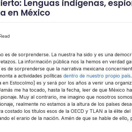
ierto: Lenguas indigenas, espio
ca en México
 Read
o es de sorprenderse. La nuestra ha sido y es una democr
retazos. La información pública nos la hemos en verdad g
es de sorprenderse que la narrativa mexicana concernient
onta a actividades polí­ticas
dentro de nuestro propio paí­s
 en Estocolmo] es y será por los años a venir una organiz
. Jamás me ha tocado, hasta la fecha, leer de que México h
espionaje. Muy al contrario, me imagino que nosotros som
ionaje, realmente no estamos a la altura de los paí­ses des
costado los tí­tulos esos de la OECD y TLAN a la élite del p
ndo el erario de la nación. Amén de que se hable de ello, 