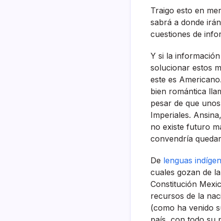
Traigo esto en me
sabrá a donde irán
cuestiones de infor
Y si la información
solucionar estos m
este es Americano
bien romántica ll
pesar de que unos 
Imperiales. Ansina
no existe futuro m
convendrí­a quedar
De
lenguas indí­ge
cuales gozan de la
Constitución Mexic
recursos de la nac
(como ha venido s
paí­s, con todo su 