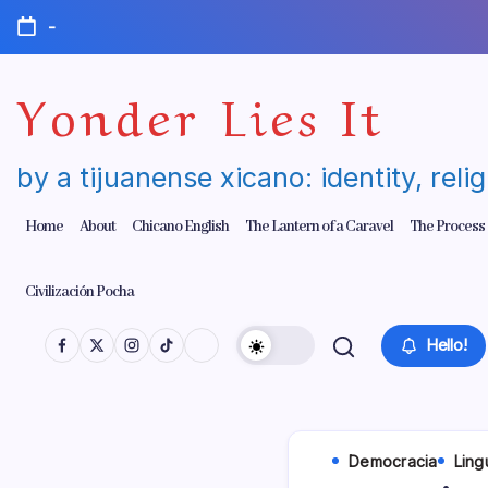
Skip
-
to
content
Yonder Lies It
by a tijuanense xicano: identity, reli
Home
About
Chicano English
The Lantern of a Caravel
The Process
Civilización Pocha
Hello!
Democracia
Ling