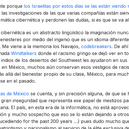
nte porque
los Israelitas por estos dí­as se las están viend
 las investigaciones de las que varias compañí­as están sien
mática cibernética y perdonen las dudas, si es que se va al
 cibernética es un abstracto lingüí­stico la imaginación nunc
enesteres por medio del ingenio que es un idioma diferent
. Me viene a la memoria los Navajos,
codebreakers
. De ahí­
amada
Windtalkers
donde el racismo gringo se dejó ver en t
indios de los desiertos del Southwest les ayudaron en su
, en México, muchos aún conservan esos vestigios de racis
ás allá del bienestar propio de su clase, México, para much
se en el pasado.
nas de México
se cuenta, y sin precisión alguna, de que se 
 gran inseguridad que representa ese papel de mestizos pa
ana. El paí­s, en esta era de la informática, no está aprove
ión y mucho sospecho que eso se lo están dejando a otros a
ucediendo for the past 200 years …) pues dudo mucho que
patriotismo y nacionalismo al servicio de la élite exclusiva de