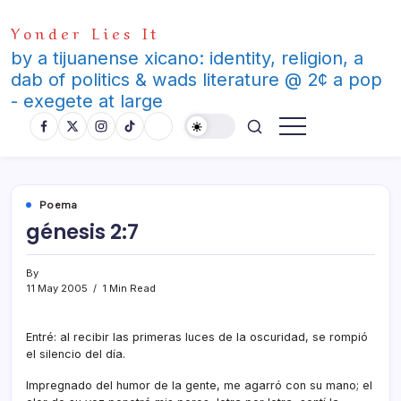
Skip
Yonder Lies It
to
content
by a tijuanense xicano: identity, religion, a
dab of politics & wads literature @ 2¢ a pop
- exegete at large
Poema
génesis 2:7
By
11 May 2005
1 Min Read
Entré: al recibir las primeras luces de la oscuridad, se rompió
el silencio del dí­a.
Impregnado del humor de la gente, me agarró con su mano; el