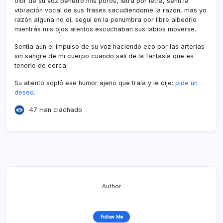
olor de su voz penetró mis poros, letra por letra, sentí­ la
vibración vocal de sus frases sacudiendome la razón, mas yo
razón alguna no dí­, seguí­ en la penumbra por libre albedrí­o
mientrás mis ojos atentos escuchaban sus labios moverse.
Sentí­a aún el impulso de su voz haciendo eco por las arterias
sin sangre de mi cuerpo cuando salí­ de la fantasí­a que es
tenerle de cerca.
Su aliento sopló ese humor ajeno que traí­a y le dije:
pide un
deseo
.
47 Han clachado
Author
Follow Me