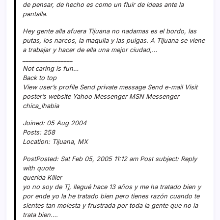
de pensar, de hecho es como un fluir de ideas ante la
pantalla.
Hey gente alla afuera Tijuana no nadamas es el bordo, las
putas, los narcos, la maquila y las pulgas. A Tijuana se viene
a trabajar y hacer de ella una mejor ciudad,…
_________________
Not caring is fun…
Back to top
View user’s profile Send private message Send e-mail Visit
poster’s website Yahoo Messenger MSN Messenger
chica_lhabia
Joined: 05 Aug 2004
Posts: 258
Location: Tijuana, MX
PostPosted: Sat Feb 05, 2005 11:12 am Post subject: Reply
with quote
querida Killer
yo no soy de Tj, llegué hace 13 años y me ha tratado bien y
por ende yo la he tratado bien pero tienes razón cuando te
sientes tan molesta y frustrada por toda la gente que no la
trata bien….