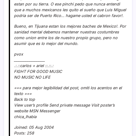
estan por su tierra. O ese pinchi pedo que nunca entendi
que a muchos mexicanos les quito el sueño que Luis Miguel
podria ser de Puerto Rico… hagame usted el cabron favor!.
Bueno, en Tijuana estan los mejores baches de Mexico!. Por
sanidad mental debemos mantener nuestras costumbres
como union entre los de nuestro propio grupo, pero no
asumir que es lo mejor del mundo.
pvox
_________________
.:.::carlos + ariel ::.::.:
FIGHT FOR GOOD MUSIC
NO MUSIC NO LIFE
=== para mejor legibilidad del post, omiti los acentos en el
texto ===
Back to top
View user’s profile Send private message Visit poster’s
website MSN Messenger
chica_lhabia
Joined: 05 Aug 2004
Posts: 258