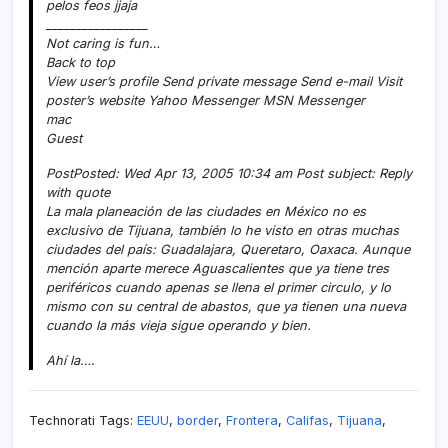
pelos feos jjaja
_________________
Not caring is fun…
Back to top
View user’s profile Send private message Send e-mail Visit
poster’s website Yahoo Messenger MSN Messenger
mac
Guest
PostPosted: Wed Apr 13, 2005 10:34 am Post subject: Reply
with quote
La mala planeación de las ciudades en México no es
exclusivo de Tijuana, también lo he visto en otras muchas
ciudades del paí­s: Guadalajara, Queretaro, Oaxaca. Aunque
mención aparte merece Aguascalientes que ya tiene tres
periféricos cuando apenas se llena el primer circulo, y lo
mismo con su central de abastos, que ya tienen una nueva
cuando la más vieja sigue operando y bien.
Ahí­ la….
Technorati Tags:
EEUU
,
border
,
Frontera
,
Califas
,
Tijuana
,