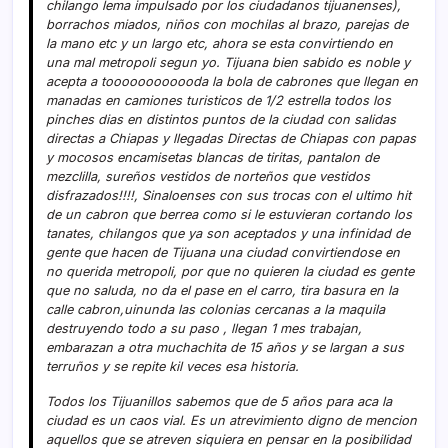
chilango lema impulsado por los ciudadanos tijuanenses),
borrachos miados, niños con mochilas al brazo, parejas de
la mano etc y un largo etc, ahora se esta convirtiendo en
una mal metropoli segun yo. Tijuana bien sabido es noble y
acepta a toooooooooooda la bola de cabrones que llegan en
manadas en camiones turisticos de 1/2 estrella todos los
pinches dias en distintos puntos de la ciudad con salidas
directas a Chiapas y llegadas Directas de Chiapas con papas
y mocosos encamisetas blancas de tiritas, pantalon de
mezclilla, sureños vestidos de norteños que vestidos
disfrazados!!!!, Sinaloenses con sus trocas con el ultimo hit
de un cabron que berrea como si le estuvieran cortando los
tanates, chilangos que ya son aceptados y una infinidad de
gente que hacen de Tijuana una ciudad convirtiendose en
no querida metropoli, por que no quieren la ciudad es gente
que no saluda, no da el pase en el carro, tira basura en la
calle cabron,uinunda las colonias cercanas a la maquila
destruyendo todo a su paso , llegan 1 mes trabajan,
embarazan a otra muchachita de 15 años y se largan a sus
terruños y se repite kil veces esa historia.
Todos los Tijuanillos sabemos que de 5 años para aca la
ciudad es un caos vial. Es un atrevimiento digno de mencion
aquellos que se atreven siquiera en pensar en la posibilidad