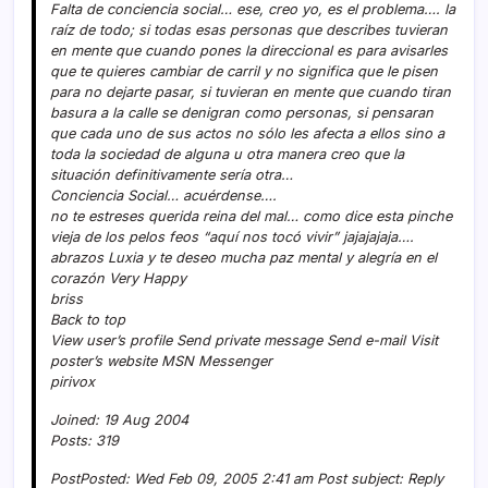
Falta de conciencia social… ese, creo yo, es el problema…. la
raí­z de todo; si todas esas personas que describes tuvieran
en mente que cuando pones la direccional es para avisarles
que te quieres cambiar de carril y no significa que le pisen
para no dejarte pasar, si tuvieran en mente que cuando tiran
basura a la calle se denigran como personas, si pensaran
que cada uno de sus actos no sólo les afecta a ellos sino a
toda la sociedad de alguna u otra manera creo que la
situación definitivamente serí­a otra…
Conciencia Social… acuérdense….
no te estreses querida reina del mal… como dice esta pinche
vieja de los pelos feos “aquí­ nos tocó vivir” jajajajaja….
abrazos Luxia y te deseo mucha paz mental y alegrí­a en el
corazón Very Happy
briss
Back to top
View user’s profile Send private message Send e-mail Visit
poster’s website MSN Messenger
pirivox
Joined: 19 Aug 2004
Posts: 319
PostPosted: Wed Feb 09, 2005 2:41 am Post subject: Reply