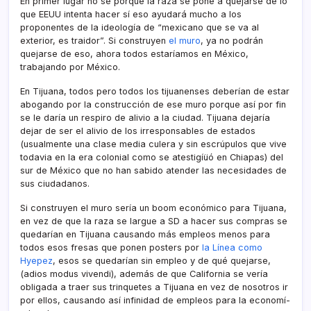
En primer lugar no sé porque la raza se pone a quejarse de lo
que EEUU intenta hacer sí­ eso ayudará mucho a los
proponentes de la ideologí­a de “mexicano que se va al
exterior, es traidor”. Si construyen
el muro
, ya no podrán
quejarse de eso, ahora todos estarí­amos en México,
trabajando por México.
En Tijuana, todos pero todos los tijuanenses deberí­an de estar
abogando por la construcción de ese muro porque así­ por fin
se le darí­a un respiro de alivio a la ciudad. Tijuana dejarí­a
dejar de ser el alivio de los irresponsables de estados
(usualmente una clase media culera y sin escrúpulos que vive
todavia en la era colonial como se atestigíüó en Chiapas) del
sur de México que no han sabido atender las necesidades de
sus ciudadanos.
Si construyen el muro serí­a un boom económico para Tijuana,
en vez de que la raza se largue a SD a hacer sus compras se
quedarí­an en Tijuana causando más empleos menos para
todos esos fresas que ponen posters por
la Lí­nea como
Hyepez
, esos se quedarí­an sin empleo y de qué quejarse,
(adios modus vivendi), además de que California se verí­a
obligada a traer sus trinquetes a Tijuana en vez de nosotros ir
por ellos, causando así­ infinidad de empleos para la economí­