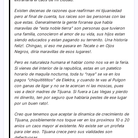
Existen decenas de razones que reafirman mi tijuaniedad
pero al final de cuenta, tus raices son las personas con las
que estas. Generalmente la gente foranea que habla
maravilas de “esta noble tierra” son personas que tuvieron
una familia, conocieron el amor de su vida, sus hijos estan
siendo educados y estan pagando su terrenito. Una historia
feliz!. Chingao, si eso me pasara en Tecate o en Ojos
Negros, diria maravillas de esos lugares!.
Pero es naturaleza humana el hablar como nos va en la feria.
Si vienes del interior de la republica, estas en un patetico
horario de maquila nocturna, toda tu “raya” se va en los
pagos “chiquititititos” de Elektra, y cuando te vas al Pulgon
con ganas de ligar y no se te acercan ni las moscas, pues
vas a decir madres de Tijuana. Si fuera a Las Vegas y pierdo
mi dinerito, ten por seguro que hablaria pestes de ese lugar
por un buen rato!.
Creo que tenemos que aceptar la dinamica de crecimiento de
Tijuana, posiblemente nos toque ver en los proximos 10 o 20
anios un caos mayor al existente. No existe ser un profeta
para oler eso. Tijuana crece pero sus vialidades son
defectuosas.