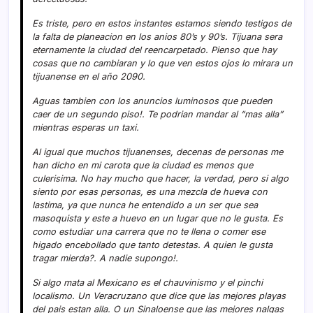
Es triste, pero en estos instantes estamos siendo testigos de
la falta de planeacion en los anios 80’s y 90’s. Tijuana sera
eternamente la ciudad del reencarpetado. Pienso que hay
cosas que no cambiaran y lo que ven estos ojos lo mirara un
tijuanense en el año 2090.
Aguas tambien con los anuncios luminosos que pueden
caer de un segundo piso!. Te podrian mandar al “mas alla”
mientras esperas un taxi.
Al igual que muchos tijuanenses, decenas de personas me
han dicho en mi carota que la ciudad es menos que
culerisima. No hay mucho que hacer, la verdad, pero si algo
siento por esas personas, es una mezcla de hueva con
lastima, ya que nunca he entendido a un ser que sea
masoquista y este a huevo en un lugar que no le gusta. Es
como estudiar una carrera que no te llena o comer ese
higado encebollado que tanto detestas. A quien le gusta
tragar mierda?. A nadie supongo!.
Si algo mata al Mexicano es el chauvinismo y el pinchi
localismo. Un Veracruzano que dice que las mejores playas
del pais estan alla. O un Sinaloense que las mejores nalgas