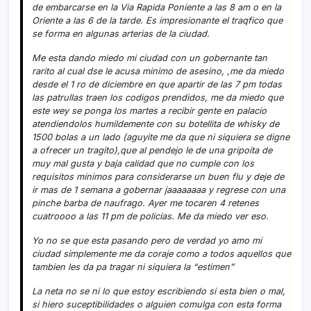
de embarcarse en la Via Rapida Poniente a las 8 am o en la
Oriente a las 6 de la tarde. Es impresionante el traqfico que
se forma en algunas arterias de la ciudad.
Me esta dando miedo mi ciudad con un gobernante tan
rarito al cual dse le acusa minimo de asesino, ,me da miedo
desde el 1 ro de diciembre en que apartir de las 7 pm todas
las patrullas traen los codigos prendidos, me da miedo que
este wey se ponga los martes a recibir gente en palacio
atendiendolos humildemente con su botellita de whisky de
1500 bolas a un lado (aguyite me da que ni siquiera se digne
a ofrecer un tragito),que al pendejo le de una gripoita de
muy mal gusta y baja calidad que no cumple con los
requisitos minimos para considerarse un buen flu y deje de
ir mas de 1 semana a gobernar jaaaaaaaa y regrese con una
pinche barba de naufrago. Ayer me tocaren 4 retenes
cuatroooo a las 11 pm de policias. Me da miedo ver eso.
Yo no se que esta pasando pero de verdad yo amo mi
ciudad simplemente me da coraje como a todos aquellos que
tambien les da pa tragar ni siquiera la “estimen”
La neta no se ni lo que estoy escribiendo si esta bien o mal,
si hiero suceptibilidades o alguien comulga con esta forma