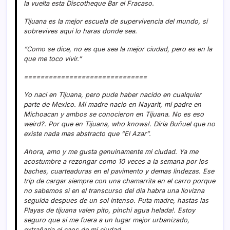
la vuelta esta Discotheque Bar el Fracaso.
Tijuana es la mejor escuela de supervivencia del mundo, si
sobrevives aqui lo haras donde sea.
“Como se dice, no es que sea la mejor ciudad, pero es en la
que me toco vivir.”
==============================
Yo naci en Tijuana, pero pude haber nacido en cualquier
parte de Mexico. Mi madre nacio en Nayarit, mi padre en
Michoacan y ambos se conocieron en Tijuana. No es eso
weird?. Por que en Tijuana, who knows!. Diria Buñuel que no
existe nada mas abstracto que “El Azar”.
Ahora, amo y me gusta genuinamente mi ciudad. Ya me
acostumbre a rezongar como 10 veces a la semana por los
baches, cuarteaduras en el pavimento y demas lindezas. Ese
trip de cargar siempre con una chamarrita en el carro porque
no sabemos si en el transcurso del dia habra una llovizna
seguida despues de un sol intenso. Puta madre, hastas las
Playas de tijuana valen pito, pinchi agua helada!. Estoy
seguro que si me fuera a un lugar mejor urbanizado,
extrañaria el caos de mi ciudad.