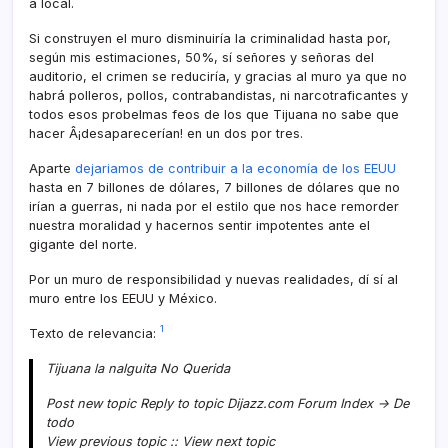
a local.
Si construyen el muro disminuirí­a la criminalidad hasta por,
según mis estimaciones, 50%, sí­ señores y señoras del
auditorio, el crimen se reducirí­a, y gracias al muro ya que no
habrá polleros, pollos, contrabandistas, ni narcotraficantes y
todos esos probelmas feos de los que Tijuana no sabe que
hacer Â¡desaparecerí­an! en un dos por tres.
Aparte
dejariamos de contribuir a la economí­a de los EEUU
hasta en 7 billones de dólares, 7 billones de dólares que no
irí­an a guerras, ni nada por el estilo que nos hace remorder
nuestra moralidad y hacernos sentir impotentes ante el
gigante del norte.
Por un muro de responsibilidad y nuevas realidades, dí­ sí­ al
muro entre los EEUU y México.
1
Texto de relevancia:
Tijuana la nalguita No Querida
Post new topic Reply to topic Dijazz.com Forum Index -> De
todo
View previous topic :: View next topic