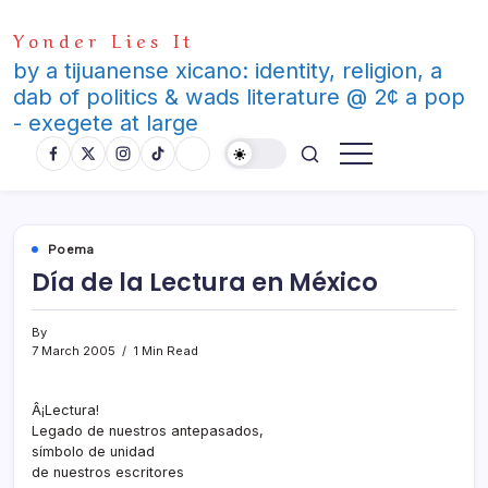
Skip
Yonder Lies It
to
content
by a tijuanense xicano: identity, religion, a
dab of politics & wads literature @ 2¢ a pop
- exegete at large
Poema
Dí­a de la Lectura en México
By
7 March 2005
1 Min Read
Â¡Lectura!
Legado de nuestros antepasados,
sí­mbolo de unidad
de nuestros escritores