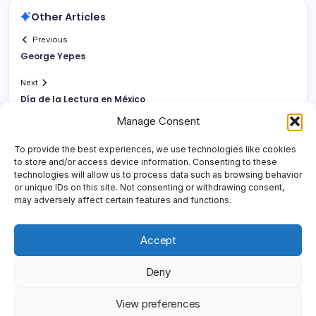
Other Articles
Previous
George Yepes
Next
Dí­a de la Lectura en México
Manage Consent
To provide the best experiences, we use technologies like cookies
to store and/or access device information. Consenting to these
technologies will allow us to process data such as browsing behavior
or unique IDs on this site. Not consenting or withdrawing consent,
may adversely affect certain features and functions.
Accept
Deny
Copyright 2026 —
Yonder Lies It
. All rights reserved.
Blogsy
View preferences
WordPress Theme