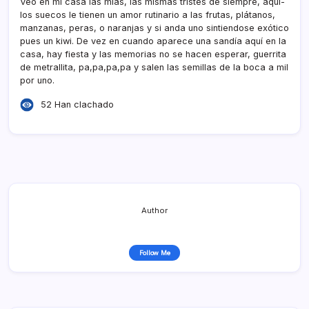
Veo en mi casa las mias, las mismas tristes de siempre, aquí­
los suecos le tienen un amor rutinario a las frutas, plátanos,
manzanas, peras, o naranjas y si anda uno sintiendose exótico
pues un kiwi. De vez en cuando aparece una sandí­a aquí­ en la
casa, hay fiesta y las memorias no se hacen esperar, guerrita
de metrallita, pa,pa,pa,pa y salen las semillas de la boca a mil
por uno.
52 Han clachado
Author
Follow Me