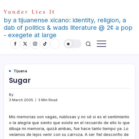
Skip
Yonder Lies It
to
content
by a tijuanense xicano: identity, religion, a
dab of politics & wads literature @ 2¢ a pop
- exegete at large
Tijuana
Sugar
By
3 March 2005
3 Min Read
Mis memorias son vagas, nublosas y no sé si es el sentimiento
o la alegrí­a que siento que existe en el recuerdo de ello lo que
dibuja mi memoria, quizá ambas, fue hace tanto tiempo ya. Lo
veí­amos de lejos venir con su carroza. A ser fiel desconfio de