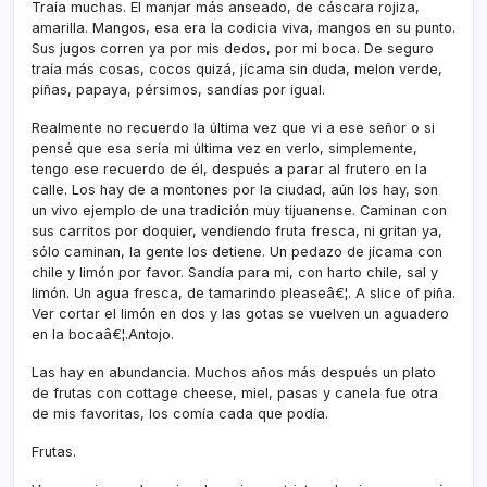
Traí­a muchas. El manjar más anseado, de cáscara rojiza,
amarilla. Mangos, esa era la codicia viva, mangos en su punto.
Sus jugos corren ya por mis dedos, por mi boca. De seguro
traí­a más cosas, cocos quizá, jí­cama sin duda, melon verde,
piñas, papaya, pérsimos, sandí­as por igual.
Realmente no recuerdo la última vez que vi a ese señor o si
pensé que esa serí­a mi última vez en verlo, simplemente,
tengo ese recuerdo de él, después a parar al frutero en la
calle. Los hay de a montones por la ciudad, aún los hay, son
un vivo ejemplo de una tradición muy tijuanense. Caminan con
sus carritos por doquier, vendiendo fruta fresca, ni gritan ya,
sólo caminan, la gente los detiene. Un pedazo de jí­cama con
chile y limón por favor. Sandí­a para mi, con harto chile, sal y
limón. Un agua fresca, de tamarindo pleaseâ€¦. A slice of piña.
Ver cortar el limón en dos y las gotas se vuelven un aguadero
en la bocaâ€¦.Antojo.
Las hay en abundancia. Muchos años más después un plato
de frutas con cottage cheese, miel, pasas y canela fue otra
de mis favoritas, los comí­a cada que podí­a.
Frutas.