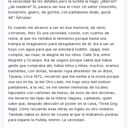
la veracidad de los detalles pero la luchita le hago. ¿Marrón?
¿de madera? Sí­, parece ser ese el color. Un señor chonchito,
bonachón, gíüero, de gorrita, con pantalones khaki, quizá.
â€“ Â¡Frutas!
Es cuando me alcanzo a ver en esa memoria, de verlo,
corriendo, feliz. Es una vecindad, común, con cuartos de
renta, al que los rentaba le temiamos porque hasta una
trampa le imaginamos para desquitarnos de él, iba a ser un
hoyo con agua para que se enlodará toditito. Jajaja, bien
complot, las risas, la alegrí­a de los niños. Calle 3ra, entre
Negrete y Ocampo. Iba de seguro porque sabí­a que habí­a
gente que compraba ahí­, habí­a niños y niñas, muchos, eramos
bastantes, con doñas, lavando ropa alrededor de un árbol,
Tijuana, circa 1972, recuerdo que me sentí­a a la moda porque
una vez mi tí­a, la del Otro Lado, me trajo unos bell bottom
pantalones, a la vez, se me vienen memorias de locales
tapizados con cartones de huevo, de esos de dos docenas,
me llevaron las hijas de la niñera. Hippies, cantando, quién
sabe qué, después descubrí­ un poster en la casa, Three Dog
Night. Cómo recuerdo esas letras en inglés es otro misterio.
También habí­a un árbol de ciruela al que le tirabamos piedras
para bajarle la frutilla, hmmm. La vecindad.