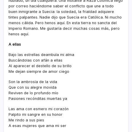
nublado, un dí­a cualquiera. Una visitante a Raza Cósmica llego
por correo haciéndome saber el conflicto que une a todo
buen inmigrante a Suecia: la soledad, la frialdad adquiere
tintes palpantes. Nadie dijo que Suecia era Católica. Ni mucho
menos cálida. Pero henos aquí­. En esta tierra no sancta del
Imperio Romano. Me gustarí­a decir muchas cosas más, pero
henos aquí­.
A ellas
Bajo las estrellas deambula mi alma
Buscándolas con afán a ellas
Al aparecer el destello de su brillo
Me dejan siempre de amor ciego
Son la ambrosí­a de la vida
Que con su alegre movida
Reviven de lo profundo mí­o
Pasiones recónditas muertas ya
Las ama con esmero mi corazón
Palpito mi sangre en su honor
Me rindo a sus pies
A esas mujeres que ama mi ser