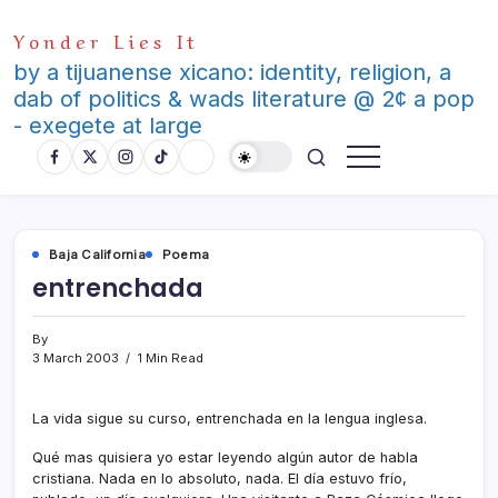
Skip
Yonder Lies It
to
content
by a tijuanense xicano: identity, religion, a
dab of politics & wads literature @ 2¢ a pop
- exegete at large
Baja California
Poema
entrenchada
By
3 March 2003
1 Min Read
La vida sigue su curso, entrenchada en la lengua inglesa.
Qué mas quisiera yo estar leyendo algún autor de habla
cristiana. Nada en lo absoluto, nada. El dí­a estuvo frí­o,