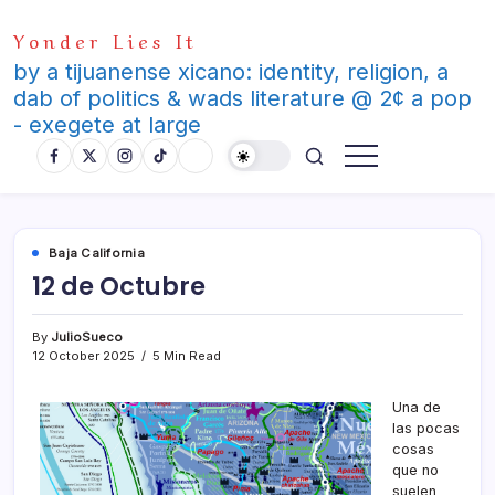
Skip
Yonder Lies It
to
content
by a tijuanense xicano: identity, religion, a
dab of politics & wads literature @ 2¢ a pop
- exegete at large
Baja California
12 de Octubre
By
JulioSueco
12 October 2025
5 Min Read
Una de
las pocas
cosas
que no
suelen