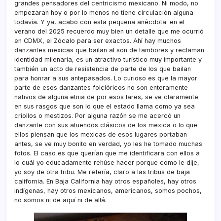
grandes pensadores del centricismo mexicano. Ni modo, no
empezaran hoy o por lo menos no tiene circulación alguna
todavía. Y ya, acabo con esta pequeña anécdota: en el
verano del 2025 recuerdo muy bien un detalle que me ocurrió
en CDMX, el Zócalo para ser exactos. Ahí hay muchos
danzantes mexicas que bailan al son de tambores y reclaman
identidad milenaria, es un atractivo turístico muy importante y
también un acto de resistencia de parte de los que bailan
para honrar a sus antepasados. Lo curioso es que la mayor
parte de esos danzantes folclóricos no son enteramente
nativos de alguna etnia de por esos lares, se ve claramente
en sus rasgos que son lo que el estado llama como ya sea
criollos o mestizos. Por alguna razón se me acercó un
danzante con sus atuendos clásicos de los mexica o lo que
ellos piensan que los mexicas de esos lugares portaban
antes, se ve muy bonito en verdad, yo les he tomado muchas
fotos. El caso es que querían que me identificara con ellos a
lo cuál yo educadamente rehúse hacer porque como le dije,
yo soy de otra tribu. Me refería, claro a las tribus de baja
california. En Baja California hay otros españoles, hay otros
indígenas, hay otros mexicanos, americanos, somos pochos,
no somos ni de aquí ni de allá.