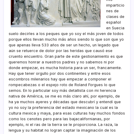
imparticio
nes de
clases de
español
en Suecia
suelo decirles a los peques que yo soy el más joven de todos
porque ellos llevan mucho más años siendo lo que son que yo
que apenas lleva 533 años de ser un hecho, un legado que
aún se retuerce de dolor por las heridas que causó ese
cruento encuentro. Gran parte de este gestionamiento es que
queremos honrar a nuestros padres y no sabemos ni por
donde empezar, es mucha historia para un ser, francamente.
Hay que tener orgullo por dos continentes y entre esos
escombros milenarios hay que empezar a componer el
rompecabezas o el espejo roto de Roland Forgues lo que
semos. En lo particular soy más detallista con mi herencia
nativa de América, se me es más claro ahí, por ejemplo, de
ha ya muchos ayeres y décadas que descubrí y entendí que
yo no soy la preferencia del estado mexicano la cual es la
cultura mexica y maya, para esas culturas hay muchos fondos
como los cenotes pero para las bajacalifornianas, por
ejemplo, ni el ras de la tierra se le proporciona. La raza, la
lengua y su habitat no logran captar la imaginación de los