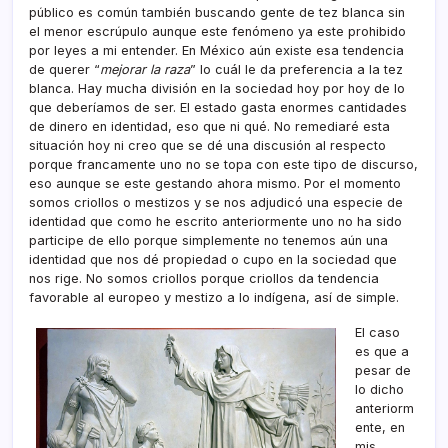
público es común también buscando gente de tez blanca sin
el menor escrúpulo aunque este fenómeno ya este prohibido
por leyes a mi entender. En México aún existe esa tendencia
de querer “
mejorar la raza
” lo cuál le da preferencia a la tez
blanca. Hay mucha división en la sociedad hoy por hoy de lo
que deberíamos de ser. El estado gasta enormes cantidades
de dinero en identidad, eso que ni qué. No remediaré esta
situación hoy ni creo que se dé una discusión al respecto
porque francamente uno no se topa con este tipo de discurso,
eso aunque se este gestando ahora mismo. Por el momento
somos criollos o mestizos y se nos adjudicó una especie de
identidad que como he escrito anteriormente uno no ha sido
participe de ello porque simplemente no tenemos aún una
identidad que nos dé propiedad o cupo en la sociedad que
nos rige. No somos criollos porque criollos da tendencia
favorable al europeo y mestizo a lo indígena, así de simple.
El caso
es que a
pesar de
lo dicho
anteriorm
ente, en
mis