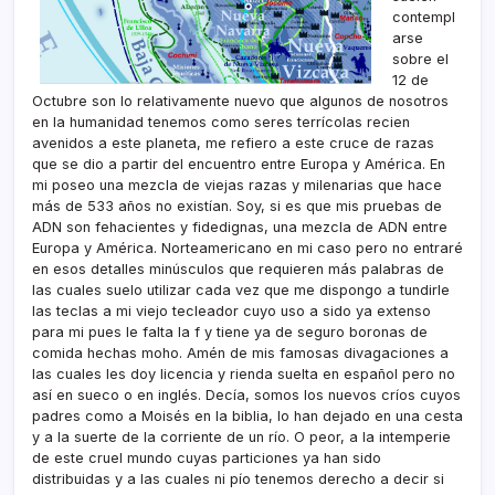
contempl
arse
sobre el
12 de
Octubre son lo relativamente nuevo que algunos de nosotros
en la humanidad tenemos como seres terrícolas recien
avenidos a este planeta, me refiero a este cruce de razas
que se dio a partir del encuentro entre Europa y América. En
mi poseo una mezcla de viejas razas y milenarias que hace
más de 533 años no existían. Soy, si es que mis pruebas de
ADN son fehacientes y fidedignas, una mezcla de ADN entre
Europa y América. Norteamericano en mi caso pero no entraré
en esos detalles minúsculos que requieren más palabras de
las cuales suelo utilizar cada vez que me dispongo a tundirle
las teclas a mi viejo tecleador cuyo uso a sido ya extenso
para mi pues le falta la f y tiene ya de seguro boronas de
comida hechas moho. Amén de mis famosas divagaciones a
las cuales les doy licencia y rienda suelta en español pero no
así en sueco o en inglés. Decía, somos los nuevos críos cuyos
padres como a Moisés en la biblia, lo han dejado en una cesta
y a la suerte de la corriente de un río. O peor, a la intemperie
de este cruel mundo cuyas particiones ya han sido
distribuidas y a las cuales ni pío tenemos derecho a decir si