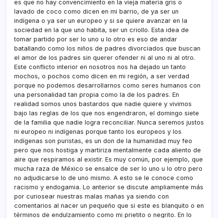
es que no hay convencimiento en la vieja materia gris o
lavado de coco como dicen en mi barrio, de ya ser un
indígena o ya ser un europeo y si se quiere avanzar en la
sociedad en la que uno habita, ser un criollo. Esta idea de
tomar partido por ser lo uno u lo otro es eso de andar
batallando como los niños de padres divorciados que buscan
el amor de los padres sin querer ofender ni al uno ni al otro.
Este conflicto interior en nosotros nos ha dejado un tanto
mochos, o pochos como dicen en mi región, a ser verdad
porque no podemos desarrollarnos como seres humanos con
una personalidad tan propia como la de los padres. En
realidad somos unos bastardos que nadie quiere y vivimos
bajo las reglas de los que nos engendraron, el domingo siete
de la familia que nadie logra reconciliar. Nunca seremos justos
ni europeo ni indígenas porque tanto los europeos y los
indígenas son puristas, es un don de la humanidad muy feo
pero que nos hostiga y martiriza mentalmente cada aliento de
aire que respiramos al existir. Es muy común, por ejemplo, que
mucha raza de México se ensalce de ser lo uno u lo otro pero
no adjudicarse lo de uno mismo. A esto se le conoce como
racismo y endogamia. Lo anterior se discute ampliamente más
por curiosear nuestras malas mañas ya siendo con
comentarios al nacer un pequeño que si este es blanquito o en
términos de endulzamiento como mi prietito o negrito. En lo