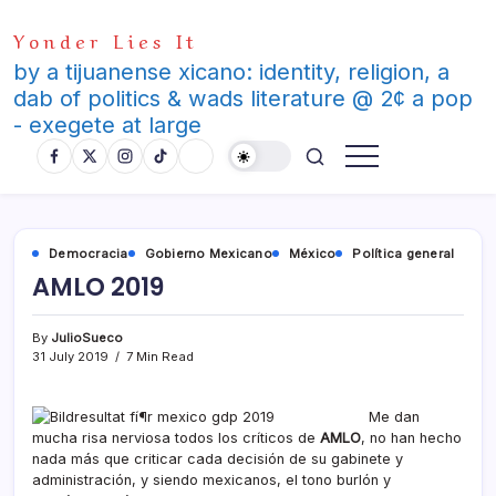
Skip
Yonder Lies It
to
content
by a tijuanense xicano: identity, religion, a
dab of politics & wads literature @ 2¢ a pop
- exegete at large
Democracia
Gobierno Mexicano
México
Polí­tica general
AMLO 2019
By
JulioSueco
31 July 2019
7 Min Read
Me dan
mucha risa nerviosa todos los crí­ticos de
AMLO
, no han hecho
nada más que criticar cada decisión de su gabinete y
administración, y siendo mexicanos, el tono burlón y