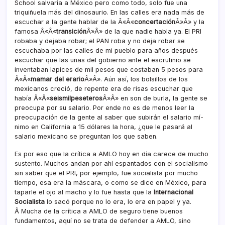
School salvarí­a a México pero como todo, solo fue una
triquiñuela más del dinosaurio. En las calles era nada más de
escuchar a la gente hablar de la Â«Â«
concertación
Â»Â» y la
famosa Â«Â«
transición
Â»Â» de la que nadie habla ya. El PRI
robaba y dejaba robar; el PAN roba y no deja robar se
escuchaba por las calles de mi pueblo para años después
escuchar que las uñas del gobierno ante el escrutinio se
inventaban lapices de mil pesos que costaban 5 pesos para
Â«Â«
mamar del erario
Â»Â». Aún así­, los bolsillos de los
mexicanos creció, de repente era de risas escuchar que
habí­a Â«Â«
seismilpeseteros
Â»Â» en son de burla, la gente se
preocupa por su salario. Por ende no es de menos leer la
preocupación de la gente al saber que subirán el salario mí­
nimo en California a 15 dólares la hora, ¿que le pasará al
salario mexicano se preguntan los que saben.
Es por eso que la crí­tica a AMLO hoy en dí­a carece de mucho
sustento. Muchos andan por ahí­ espantados con el socialismo
sin saber que el PRI, por ejemplo, fue socialista por mucho
tiempo, esa era la máscara, o como se dice en México, para
taparle el ojo al macho y lo fue hasta que la
Internacional
Socialista
lo sacó porque no lo era, lo era en papel y ya.
Â Mucha de la crí­tica a AMLO de seguro tiene buenos
fundamentos, aquí­ no se trata de defender a AMLO, sino