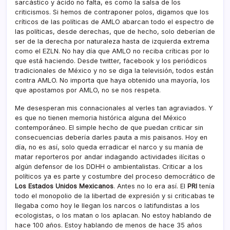
sarcástico y ácido no falta, es como la salsa de los
criticismos. Si hemos de contraponer polos, digamos que los
crí­ticos de las polí­ticas de AMLO abarcan todo el espectro de
las polí­ticas, desde derechas, que de hecho, solo deberí­an de
ser de la derecha por naturaleza hasta de izquierda extrema
como el EZLN. No hay dí­a que AMLO no reciba crí­ticas por lo
que está haciendo. Desde twitter, facebook y los periódicos
tradicionales de México y no se diga la televisión, todos están
contra AMLO. No importa que haya obtenido una mayorí­a, los
que apostamos por AMLO, no se nos respeta.
Me desesperan mis connacionales al verles tan agraviados. Y
es que no tienen memoria histórica alguna del México
contemporáneo. El simple hecho de que puedan criticar sin
consecuencias deberí­a darles pauta a mis paisanos. Hoy en
dí­a, no es así­, solo queda erradicar el narco y su maní­a de
matar reporteros por andar indagando actividades ilí­citas o
algún defensor de los DDHH o ambientalistas. Criticar a los
polí­ticos ya es parte y costumbre del proceso democrático de
Los Estados Unidos Mexicanos
. Antes no lo era así­. El
PRI
tení­a
todo el monopolio de la libertad de expresión y si criticabas te
llegaba como hoy le llegan los narcos o latifundistas a los
ecologistas, o los matan o los aplacan. No estoy hablando de
hace 100 años. Estoy hablando de menos de hace 35 años