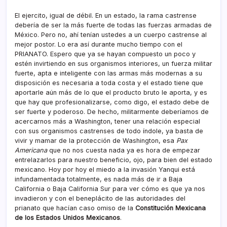
El ejercito, igual de débil. En un estado, la rama castrense
deberí­a de ser la más fuerte de todas las fuerzas armadas de
México. Pero no, ahí­ tení­an ustedes a un cuerpo castrense al
mejor postor. Lo era así­ durante mucho tiempo con el
PRIANATO. Espero que ya se hayan compuesto un poco y
estén invirtiendo en sus organismos interiores, un fuerza militar
fuerte, apta e inteligente con las armas más modernas a su
disposición es necesaria a toda costa y el estado tiene que
aportarle aún más de lo que el producto bruto le aporta, y es
que hay que profesionalizarse, como digo, el estado debe de
ser fuerte y poderoso. De hecho, militarmente deberí­amos de
acercarnos más a Washington, tener una relación especial
con sus organismos castrenses de todo í­ndole, ya basta de
vivir y mamar de la protección de Washington, esa
Pax
Americana
que no nos cuesta nada ya es hora de empezar
entrelazarlos para nuestro beneficio, ojo, para bien del estado
mexicano. Hoy por hoy el miedo a la invasión Yanqui está
infundamentada totalmente, es nada más de ir a Baja
California o Baja California Sur para ver cómo es que ya nos
invadieron y con el beneplácito de las autoridades del
prianato que hací­an caso omiso de la
Constitución Mexicana
de los Estados Unidos Mexicanos
.