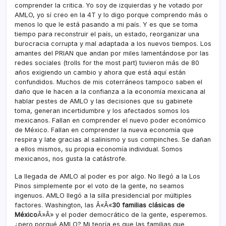
comprender la critica. Yo soy de izquierdas y he votado por
AMLO, yo sí­ creo en la 4T y lo digo porque comprendo más o
menos lo que le está pasando a mi paí­s. Y es que se toma
tiempo para reconstruir el paí­s, un estado, reorganizar una
burocracia corrupta y mal adaptada a los nuevos tiempos. Los
amantes del PRIAN que andan por miles lamentándose por las
redes sociales (trolls for the most part) tuvieron más de 80
años exigiendo un cambio y ahora que está aquí­ están
confundidos. Muchos de mis coterráneos tampoco saben el
daño que le hacen a la confianza a la economí­a mexicana al
hablar pestes de AMLO y las decisiones que su gabinete
toma, generan incertidumbre y los afectados somos los
mexicanos. Fallan en comprender el nuevo poder económico
de México. Fallan en comprender la nueva economí­a que
respira y late gracias al salinismo y sus compinches. Se dañan
a ellos mismos, su propia economí­a individual. Somos
mexicanos, nos gusta la catástrofe.
La llegada de AMLO al poder es por algo. No llegó a la Los
Pinos simplemente por el voto de la gente, no seamos
ingenuos. AMLO llegó a la silla presidencial por múltiples
factores. Washington, las Â«Â«
30 familias clásicas de
México
Â»Â» y el poder democrático de la gente, esperemos.
¿pero porqué AMLO? Mi teorí­a es que las familias que