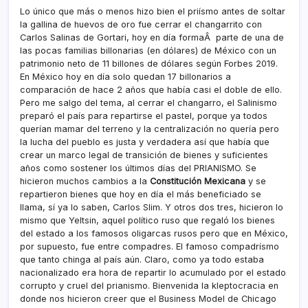
Lo único que más o menos hizo bien el prií­smo antes de soltar
la gallina de huevos de oro fue cerrar el changarrito con
Carlos Salinas de Gortari, hoy en dí­a formaÂ parte de una de
las pocas familias billonarias (en dólares) de México con un
patrimonio neto de 11 billones de dólares según Forbes 2019.
En México hoy en dí­a solo quedan 17 billonarios a
comparación de hace 2 años que habí­a casi el doble de ello.
Pero me salgo del tema, al cerrar el changarro, el Salinismo
preparó el paí­s para repartirse el pastel, porque ya todos
querí­an mamar del terreno y la centralización no querí­a pero
la lucha del pueblo es justa y verdadera así­ que habí­a que
crear un marco legal de transición de bienes y suficientes
años como sostener los últimos dí­as del PRIANISMO. Se
hicieron muchos cambios a la
Constitución Mexicana
y se
repartieron bienes que hoy en dí­a el más beneficiado se
llama, sí­ ya lo saben, Carlos Slim. Y otros dos tres, hicieron lo
mismo que Yeltsin, aquel polí­tico ruso que regaló los bienes
del estado a los famosos oligarcas rusos pero que en México,
por supuesto, fue entre compadres. El famoso compadrí­smo
que tanto chinga al paí­s aún. Claro, como ya todo estaba
nacionalizado era hora de repartir lo acumulado por el estado
corrupto y cruel del prianismo. Bienvenida la kleptocracia en
donde nos hicieron creer que el Business Model de Chicago