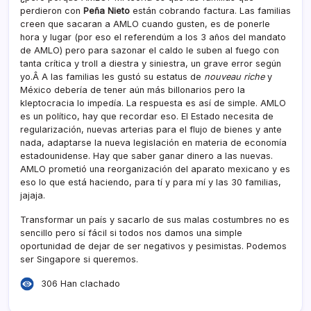
perdieron con
Peña Nieto
están cobrando factura. Las familias
creen que sacaran a AMLO cuando gusten, es de ponerle
hora y lugar (por eso el referendúm a los 3 años del mandato
de AMLO) pero para sazonar el caldo le suben al fuego con
tanta crí­tica y troll a diestra y siniestra, un grave error según
yo.Â A las familias les gustó su estatus de
nouveau riche
y
México deberí­a de tener aún más billonarios pero la
kleptocracia lo impedí­a. La respuesta es así­ de simple. AMLO
es un polí­tico, hay que recordar eso. El Estado necesita de
regularización, nuevas arterias para el flujo de bienes y ante
nada, adaptarse la nueva legislación en materia de economí­a
estadounidense. Hay que saber ganar dinero a las nuevas.
AMLO prometió una reorganización del aparato mexicano y es
eso lo que está haciendo, para tí­ y para mí­ y las 30 familias,
jajaja.
Transformar un paí­s y sacarlo de sus malas costumbres no es
sencillo pero sí­ fácil si todos nos damos una simple
oportunidad de dejar de ser negativos y pesimistas. Podemos
ser Singapore si queremos.
306 Han clachado