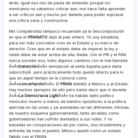
atrás. Igual eso nos da pauta de entender porqué los
mexicanos no sabemos criticar aún, nos hace falta aprender
a ser crí­ticos aún y mucho por delante para poder exprasar
una crí­tica sana y constructiva.
Mis compatriotas tampoco recuerdan ya la descomposición
en que el
PRIANATO
dejó al paí­s entero. Yo soy estadista,
para ser más concretos creo en el Estado y su marco de
derecho. Creo que en el estado debe de imperar la ley y
nadie debe de estar arriba de ella. Nadie. Con el PRI y el PAN
nunca sucedió eso, hubo algunos cambios con la mal llamada
Â«Â«
transición
Â»Â» (emulación al estilo España para darle
saborcito)Â pero prácticamente todo quedó intacto para lo
que en aquel tiempo se le conocí­a como
Â«Â«
concertación
Â»Â». El
PRIAN
debilitó a México y al Estado.
Hay muchos ejemplos de ello pero baste decir que ni durante
Â«Â«
La Democracia Light
Â»Â» ha habido tanto polí­tico
mexicano muerto a manos de bandos opositores a la polí­tica
ejercida en las urnas y ya asentadas en las diferentes oficinas
de nuestro esquema gubernamental, tanto alcaldes como
gobernadores han sufrido atentados a sus vidas. Y no
basadas en conspiraciones de por cierto, sino brutalmente y
enfrente de todo el pueblo. México quedó como un estado
fallido con el PRIAN.