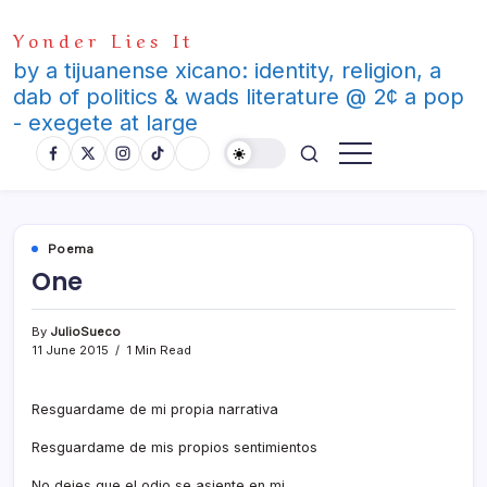
Skip
Yonder Lies It
to
content
by a tijuanense xicano: identity, religion, a
dab of politics & wads literature @ 2¢ a pop
- exegete at large
Poema
One
By
JulioSueco
11 June 2015
1 Min Read
Resguardame de mi propia narrativa
Resguardame de mis propios sentimientos
No dejes que el odio se asiente en mi