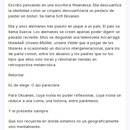
Escribo pensando en una escritora finlandesa. Ella descuartiza
la identidad como un cirujano descuartizarí­a un pedazo de
pastel sin bisturí­. Se llama Sofi Eksanen.
Ella y unos alemanes han puesto en jaque a un paí­s. El paí­s se
llama Suecia. Los alemanes se creen apenas poder digerir un
pasado reciente. Ellos se disgustan una telenovela Azcarraga
tituladaÂ
Unsere Míütter, unsere Ví¤ter
que a juzgar de los
titulares a ocasionado un discurso intergeneracional, para los
de parla común, entre los abuelos y los padres que no los
hijos que ellos solo miran y retomaran riendas en
retrospectiva melancolica.
Retornar.
Es de elegir. O así­ pareciere.
Para Oksanen, cuya ironí­a es poder reflexionar, cuya ironí­a se
reduce a una coma, una historia, entre paréntesis.
Y el presente siempre.
Que nos recuerda en donde estamos no ya geograficamente
sino mentalmente.