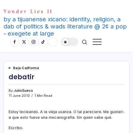
Skip
Yonder Lies It
to
content
by a tijuanense xicano: identity, religion, a
dab of politics & wads literature @ 2¢ a pop
- exegete at large
Baja California
debatir
By
JulioSueco
11 June 2013
1 Min Read
Estoy tecleando. A la vieja usanza. O tal pareciere. Me gustarí­
a que esto fuese una mecanografí­a. Sin quien sabe qué.
Escribo.