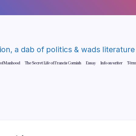
gion, a dab of politics & wads literatu
 of Manhood
The Secret Life of Francis Cornish
Essay
Info on writer
Térm