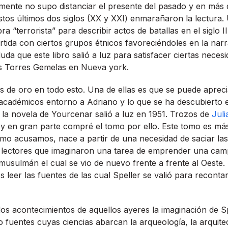
mente no supo distanciar el presente del pasado y en más
estos últimos dos siglos (XX y XXI) enmarañaron la lectura.
ra “terrorista” para describir actos de batallas en el siglo II
ida con ciertos grupos étnicos favoreciéndoles en la narrat
uda que este libro salió a luz para satisfacer ciertas neces
as Torres Gemelas en Nueva york.
 de oro en todo esto. Una de ellas es que se puede aprec
académicos entorno a Adriano y lo que se ha descubierto 
la novela de Yourcenar salió a luz en 1951. Trozos de
Juli
a y en gran parte compré el tomo por ello. Este tomo es m
mo acusamos, nace a partir de una necesidad de saciar la
de lectores que imaginaron una tarea de emprender una cam
usulmán el cual se vio de nuevo frente a frente al Oeste.
és leer las fuentes de las cual Speller se valió para reconta
os acontecimientos de aquellos ayeres la imaginación de Sp
fuentes cuyas ciencias abarcan la arqueologí­a, la arquitec