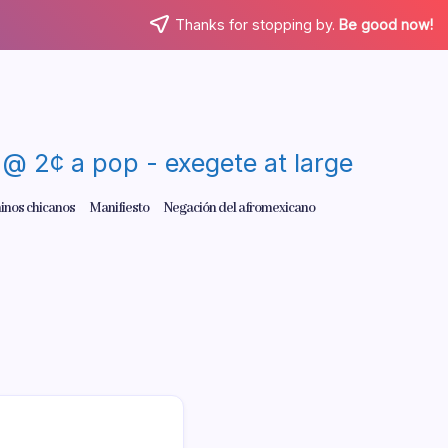
Thanks for stopping by.
Be good now!
re @ 2¢ a pop - exegete at large
inos chicanos
Manifiesto
Negación del afromexicano