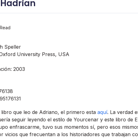
 Hadrian
 Read
th Speller
: Oxford University Press, USA
ación: 2003
76138
95176131
 libro que leo de Adriano, el primero esta
aquí­
. La verdad 
rí­a seguir leyendo el estilo de Yourcenar y este libro de E
po enfrascarme, tuvo sus momentos sí­, pero esos mism
 vicios que frecuentan a los historiadores que trabajan c