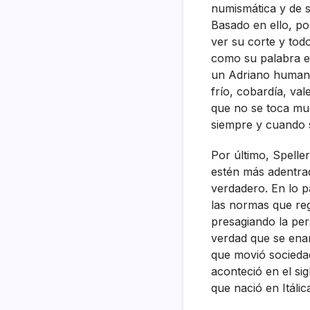
numismática y de s
Basado en ello, p
ver su corte y todo
como su palabra e
un Adriano humano
frí­o, cobardí­a, v
que no se toca muc
siempre y cuando s
Por último, Spelle
estén más adentrad
verdadero. En lo 
las normas que reg
presagiando la pers
verdad que se en
que movió socieda
aconteció en el si
que nació en Itálic