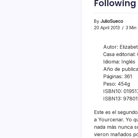
Following
By
JulioSueco
20 April 2013
3 Min
Autor: Elizabe
Casa editorial
Idioma: Inglés
Año de public
Páginas: 361
Peso: 454g
ISBN10: 01951
ISBN13: 97801
Este es el segundo
a Yourcenar. Yo que
nada más nunca su
vieron mañados por