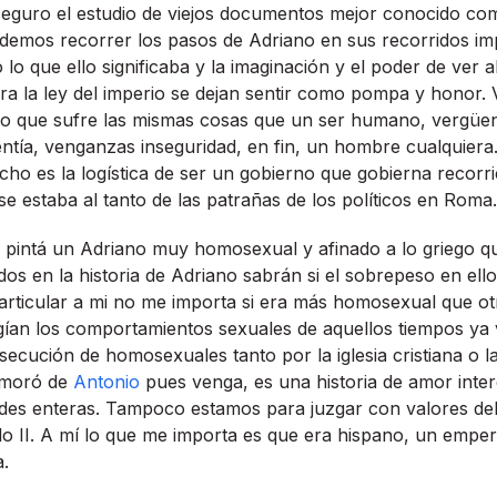
eguro el estudio de viejos documentos mejor conocido como
odemos recorrer los pasos de Adriano en sus recorridos i
 lo que ello significaba y la imaginación y el poder de ver
ra la ley del imperio se dejan sentir como pompa y honor.
 que sufre las mismas cosas que un ser humano, vergüen
alentí­a, venganzas inseguridad, en fin, un hombre cualquiera
ho es la logí­stica de ser un gobierno que gobierna recorr
e estaba al tanto de las patrañas de los polí­ticos en Roma.
r pintá un Adriano muy homosexual y afinado a lo griego q
os en la historia de Adriano sabrán si el sobrepeso en ell
particular a mi no me importa si era más homosexual que o
í­an los comportamientos sexuales de aquellos tiempos ya 
ecución de homosexuales tanto por la iglesia cristiana o la 
amoró de
Antonio
pues venga, es una historia de amor inte
des enteras. Tampoco estamos para juzgar con valores del 
glo II. A mí­ lo que me importa es que era hispano, un empe
a.