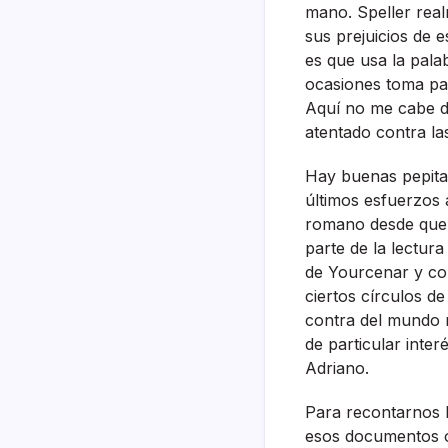
mano. Speller real
sus prejuicios de 
es que usa la palab
ocasiones toma part
Aquí­ no me cabe d
atentado contra l
Hay buenas pepitas
últimos esfuerzos 
romano desde que 
parte de la lectur
de Yourcenar y co
ciertos cí­rculos 
contra del mundo m
de particular inter
Adriano.
Para recontarnos l
esos documentos o 