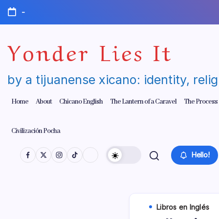
Skip
-
to
content
Yonder Lies It
by a tijuanense xicano: identity, reli
Home
About
Chicano English
The Lantern of a Caravel
The Process
Civilización Pocha
Hello!
Libros en Inglés