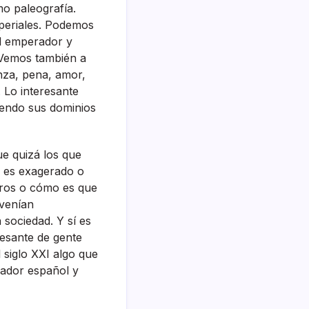
 paleografí­a.
mperiales. Podemos
 al emperador y
 Vemos también a
za, pena, amor,
. Lo interesante
iendo sus dominios
ue quizá los que
o es exagerado o
tros o cómo es que
vení­an
sociedad. Y sí­ es
resante de gente
siglo XXI algo que
rador español y