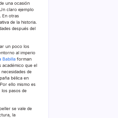
 de una ocasión
 Un claro ejemplo
. En otras
iva de la historia.
idades después del
iar un poco los
entorno al imperio
a Babilla
forman
ás académico que el
s necesidades de
paña bélica en
 Por ello mismo es
r los pasos de
eller se vale de
tura, la