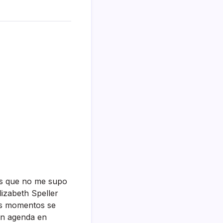
es que no me supo
lizabeth Speller
os momentos se
on agenda en