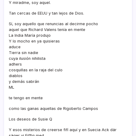
Y miradme, soy aquel.
Tan cercas de EEUU y tan lejos de Dios.
Sí­, soy aquello que renuncias al decirme pocho
aquel que Richard Valens tení­a en mente
La India Marí­a produjo
Y lo mocho en ya quisieras
aduce
Tierra sin nadie
cuya ilusión nihilista
adhers
cosquillas en la raja del culo
diablos
y demás sabrán
ML
te tengo en mente
como las ganas aquellas de Rigoberto Campos
Los deseos de Susie Q
Y esos misterios de creerse fifí­ aquí­ y en Suecia Ack där
säger vi Fiffig med.