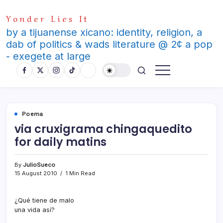
Skip
Yonder Lies It
to
content
by a tijuanense xicano: identity, religion, a
dab of politics & wads literature @ 2¢ a pop
- exegete at large
Poema
via cruxigrama chingaquedito
for daily matins
By
JulioSueco
15 August 2010
1 Min Read
¿Qué tiene de malo
una vida así­?