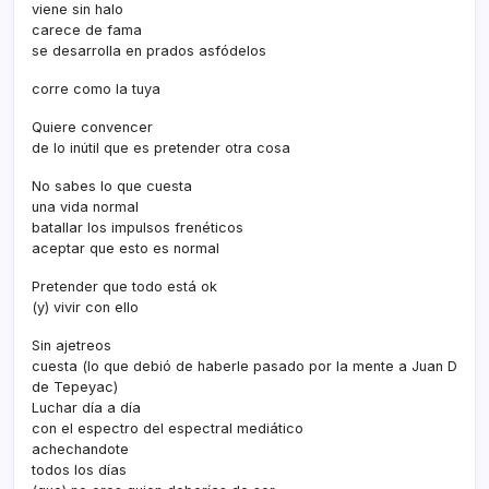
viene sin halo
carece de fama
se desarrolla en prados asfódelos
corre como la tuya
Quiere convencer
de lo inútil que es pretender otra cosa
No sabes lo que cuesta
una vida normal
batallar los impulsos frenéticos
aceptar que esto es normal
Pretender que todo está ok
(y) vivir con ello
Sin ajetreos
cuesta (lo que debió de haberle pasado por la mente a Juan D
de Tepeyac)
Luchar dí­a a dí­a
con el espectro del espectral mediático
achechandote
todos los dí­as