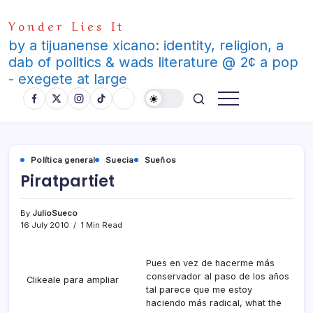
Skip
Yonder Lies It
to
content
by a tijuanense xicano: identity, religion, a
dab of politics & wads literature @ 2¢ a pop
- exegete at large
Polí­tica general
Suecia
Sueños
Piratpartiet
By
JulioSueco
16 July 2010
1 Min Read
Pues en vez de hacerme más
conservador al paso de los años
Clikeale para ampliar
tal parece que me estoy
haciendo más radical, what the