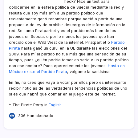
heck? Hice un test para
colocarme en la esfera polí­tica de Suecia mediante la red y
resulta que soy más afí­n a un partido polí­tico que
recientemente ganó renombre porque nació a partir de una
propuesta de ley de prohibir descargas de información en la
red. Se llama Piratpartiet y es el partido más bien de los
jóvenes en Suecia, o por lo menos los jóvenes que han
crecido con el Wild West de la internet. Piratpartiet o
Partido
Pirata
hasta ganó un curul en la UE durante las elecciones del
2009. Para mí­ el partido no fue más que una sensación de su
tiempo, pues ¿quién podrí­a tomar en serio a un partido polí­tico
con ese nombre? Pues aparentemente los jóvenes.
Hasta en
México existe el Partido Pirata
, válgame la santí­sima.
En fin, no creo que vaya a votar por ellos pero es interesante
recibir noticias de las verdaderas tendencias polí­ticas de uno
si es que habrá que confiar en el juego este de internet.
* The Pirate Party in
English
.
306 Han clachado