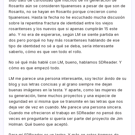
sido dato de curiosidad que muchos de mi generación de
Rosarito aún se consideren tijuanenses a pesar de que son de
Rosarito, no se hayan en Rosarito porque crecieron como
tijuanenses. Hasta la fecha no he escuchado mucha discusión
sobre la repentina fractura de identidad entre los viejos
rosaritenses y los nuevos que si apenas cumplirán 15 este
año. Y no era de esperarse, según LM se siente partida en
dos pero porqué no hay más rosaritenses hablando de ese
tipo de identidad no sé a qué se deba, serí­a interesante
saberlo, cómo es que ven todo el rollo.
No sé qué más hablé con LM, bueno, hablamos SDReader. Y
cómo es que empezó todo.
LM me parece una persona interesante, soy lector ávido de su
blog y sus letras concisas y al grano siempre me dejan
buenas imágenes en la testa. Y aparte, como las mujeres de
su generación, tiene muchos proyectos y una especie de
seguridad en sí­ misma que se transmite en las letras que nos
deja ver de vez en cuando. Me parece una persona sincera.
Cuando me ofrecieron el trabajo en SDReader no pensé dos
veces en preguntarle si querí­a ser parte del proyecto de Jim
Holman. Qué bueno que aceptó.
Para mí­ SDReader es un lastre. Y más en estos tiempos de