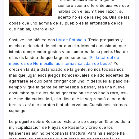
siempre suena diferente una vez que
hablas con ellas. Y tiene razón, su
acento no es de la región. Una de las
cosas que uno admira de su pueblo es la entonadita de los
que hablan, ¿pero ella?
Sostuve una plática con
LM de Batahola
. Tení­a preguntas y
mucha curiosidad de hablar con ella. Más mi curiosidad, que
intenta comprender gestos y costumbres de su gente. Una de
ellas es la idea de que la gente se bese. “
En la cárcel de
menores de Hermosillo las internas saludan de beso
.” Yo
crecí­ en la Baja distanciado de la gente, no nos tocábamos
mas que jugar esos juegos homosexuales de adolescentes de
agarrarse el culo para chingar con uno. Y después al paso del
tiempo vi que la gente se empezaba a besar, era una nueva
costumbre que a los de mi generación se nos hací­a rara, así­
que me dio curiosidad, ella dice que le sorprendió el acto de
ternura, así­ que scratch that observation. Cuestiones internas
supongo.
Le pregunté sobre Rosarito. Este año se cumplen 15 años de la
municipalización de Playas de Rosarito y creo que los
tijuanenses aún no perdonan la fractura. Para mí­ siempre ha