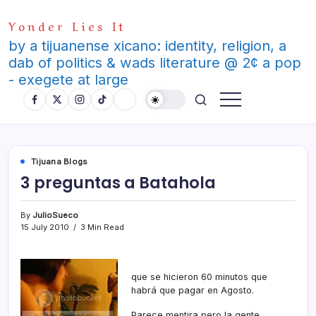
Skip
Yonder Lies It
to
content
by a tijuanense xicano: identity, religion, a
dab of politics & wads literature @ 2¢ a pop
- exegete at large
Tijuana Blogs
3 preguntas a Batahola
By
JulioSueco
15 July 2010
3 Min Read
que se hicieron 60 minutos que
habrá que pagar en Agosto.
Parece mentira pero la gente