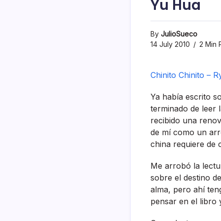
Yu Hua
By
JulioSueco
14 July 2010
2 Min 
Chinito Chinito – 
Ya habí­a escrito 
terminado de leer l
recibido una renova
de mí­ como un arro
china requiere de 
Me arrobó la lectur
sobre el destino d
alma, pero ahí­ te
pensar en el libro