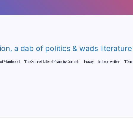
gion, a dab of politics & wads literatu
 of Manhood
The Secret Life of Francis Cornish
Essay
Info on writer
Térm