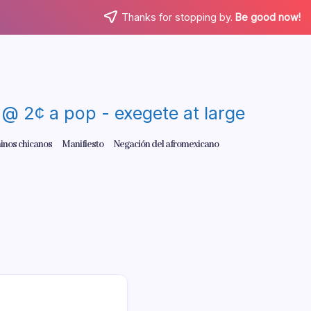
Thanks for stopping by.
Be good now!
re @ 2¢ a pop - exegete at large
inos chicanos
Manifiesto
Negación del afromexicano