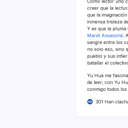
Como lector uno c
creer que la lectu
que la imaginación
inmensa tristeza d
Y es que la pluma
Marat Assassiné
. 
sangre entre los ca
no solo eso, sino
pueblo y sus infi
batallar el colectiv
Yu Hua me fascina
de leer; con Yu Hua
conmigo todos los d
301 Han clach