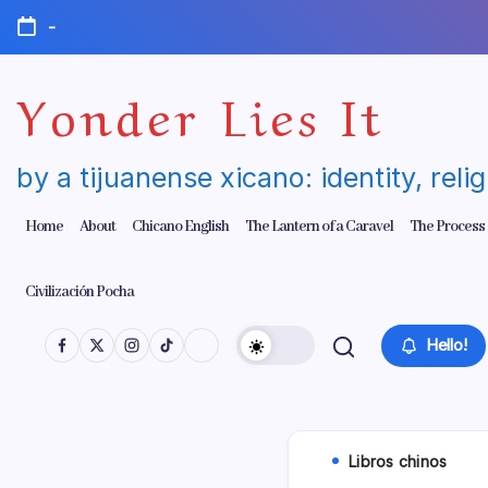
Skip
-
to
content
Yonder Lies It
by a tijuanense xicano: identity, reli
Home
About
Chicano English
The Lantern of a Caravel
The Process
Civilización Pocha
Hello!
Libros chinos