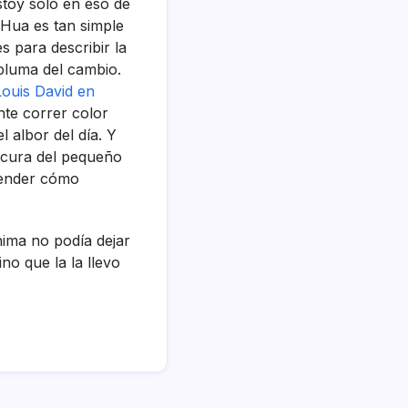
toy solo en eso de
 Hua es tan simple
s para describir la
 pluma del cambio.
ouis David en
ente correr color
 albor del dí­a. Y
ocura del pequeño
render cómo
ma no podí­a dejar
no que la la llevo