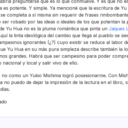
abrí­a preguntarse qué es lo que conmueve. Y es que no es
ra es potente. Y simple. Ya mencioné que la escritura de Yu
 se completa a sí­ misma sin requerir de frases rimbombante
e ser robado por las ideas o ideales de los que potentan la
 de Yu Hua no es la pluma romántica que pinta un
Jaques L
Aquí­ la tinta ideológica del cambio que llega al pueblo se si
mpesinos ignorantes (¿?) cuyo existir se reduce al labor del
 que Yu Hua en su más pura simpleza describe también la l
ernos grandes. Habrá que ser campesino para poder comp
o nacional y local y salir vivo de ello.
 no como un Yukio Mishima logró posesionarme. Con Mishi
 no puedo de dejar la impresión de la lectura en el libro, si
í­as.
ado