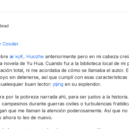
Read
Ry Cooder
sobre
æ´»ç€, Huozhe
anteriormente pero en mi cabeza creí­
a novela de Yu Hua. Cuando fui a la biblioteca local de mi 
ción total, ni me acordaba de cómo se llamaba el autor. El r
yo sin detenerse, así­ que cumplí­ con esas caracterí­sticas
cualesquier buen lector:
yijing
en su esplendor.
a por la pobreza narrada ahí­, para ser justos a la historia
e campesinos durante guerras civiles o turbulencias fratí­d
ngan que me llaman la atención poderosamente. Así­ que no
 y ahora lo leo de nuevo.