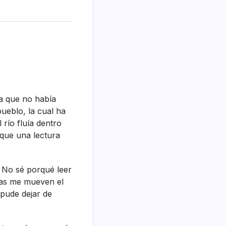
a que no habí­a
pueblo, la cual ha
í­o fluí­a dentro
 que una lectura
. No sé porqué leer
icas me mueven el
 pude dejar de