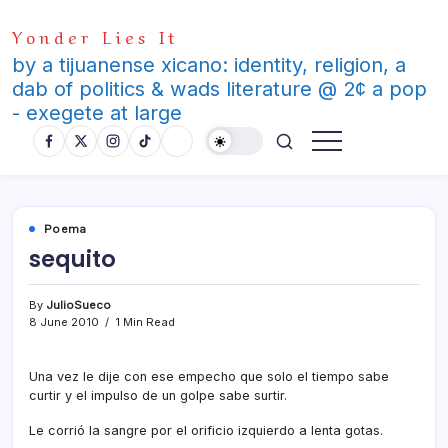
Skip
Yonder Lies It
to
content
by a tijuanense xicano: identity, religion, a
dab of politics & wads literature @ 2¢ a pop
- exegete at large
Poema
sequito
By
JulioSueco
8 June 2010
1 Min Read
Una vez le dije con ese empecho que solo el tiempo sabe
curtir y el impulso de un golpe sabe surtir.
Le corrió la sangre por el orificio izquierdo a lenta gotas.