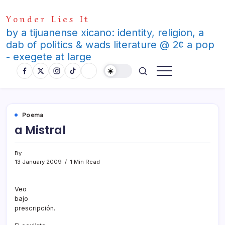
Skip
Yonder Lies It
to
content
by a tijuanense xicano: identity, religion, a
dab of politics & wads literature @ 2¢ a pop
- exegete at large
Poema
a Mistral
By
13 January 2009
1 Min Read
Veo
bajo
prescripción.