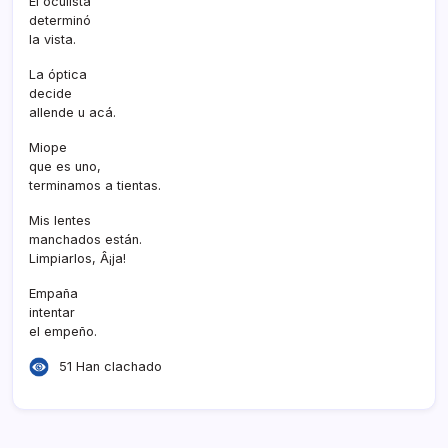
El oculista
determinó
la vista.
La óptica
decide
allende u acá.
Miope
que es uno,
terminamos a tientas.
Mis lentes
manchados están.
Limpiarlos, Â¡ja!
Empaña
intentar
el empeño.
51 Han clachado