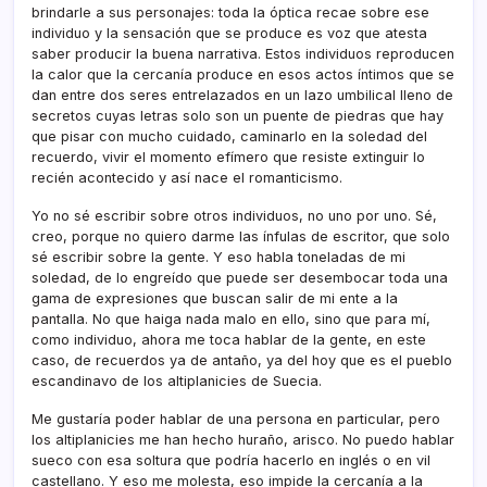
brindarle a sus personajes: toda la óptica recae sobre ese
individuo y la sensación que se produce es voz que atesta
saber producir la buena narrativa. Estos individuos reproducen
la calor que la cercaní­a produce en esos actos í­ntimos que se
dan entre dos seres entrelazados en un lazo umbilical lleno de
secretos cuyas letras solo son un puente de piedras que hay
que pisar con mucho cuidado, caminarlo en la soledad del
recuerdo, vivir el momento efí­mero que resiste extinguir lo
recién acontecido y así­ nace el romanticismo.
Yo no sé escribir sobre otros individuos, no uno por uno. Sé,
creo, porque no quiero darme las í­nfulas de escritor, que solo
sé escribir sobre la gente. Y eso habla toneladas de mi
soledad, de lo engreí­do que puede ser desembocar toda una
gama de expresiones que buscan salir de mi ente a la
pantalla. No que haiga nada malo en ello, sino que para mí­,
como individuo, ahora me toca hablar de la gente, en este
caso, de recuerdos ya de antaño, ya del hoy que es el pueblo
escandinavo de los altiplanicies de Suecia.
Me gustarí­a poder hablar de una persona en particular, pero
los altiplanicies me han hecho huraño, arisco. No puedo hablar
sueco con esa soltura que podrí­a hacerlo en inglés o en vil
castellano. Y eso me molesta, eso impide la cercaní­a a la