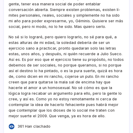
gente, tener esa manera social de poder entablar
conversación abierta. Siempre existen problemas, existen lí­
mites personales, reales, sociales y simplemente no ha sido
mi año para poder expresarme, yo, Géminis. Quisiere ser más
social, pero ni modo, no lo he sido. Mas quiero serlo.
No sé si lo lograré, pero quiero lograrlo, no sé para qué, a
estas alturas de mi edad, la soledad deberí­a de ser un
ejercicio sano a practicar, pronto quedaran solo las letras
estas, unos años, y después, ni quién recuerde a Julio Sueco.
Así­ es. Es por eso que el ejercicio tiene su propósito, no todos
debemos de ser sociales, no porque queramos, si no porque
así­ el destino lo ha pintado, o es la pura suerte, quizá es hora
de, como dicen en mi rancho, cojerse un puto. En mi rancho
creen que para quitarse la mala sal de encima hay que
hacerle el amor a un homosexual. No sé cómo es que la
lógica logra recabar un argumento para ello, pero la gente lo
cree, y así­ es. Como yo no estoy remotamente ni cerca de
contemplar la idea de hacerlo fehaciente pues habrá mejor
que contemplar que los dioses de lo social me traten con
mejor suerte el 2009. Que venga, ya es hora de ello.
361 Han clachado