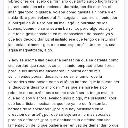
vibraciones del suelo californiano que tanto surco logró labrar
durante años en mi conciencia dormida, perdió el imán, el
imán que todo lo guiaba. Volaba como gaviota sin norte y en
caí­da libre pero volando al fin, seguí­a un camino sin entender
el porqué de él. Pero por fin me llegó un barrunto de los
buenos, bueno no sé si sea un barrunto, pero algo es, algo
que tení­a gestionándose en mi inconsciente de antaño ya y
que hoy decidió dar luz al instinto ese que tengo de retumbar
las teclas al menor gesto de una inspiración. Un corcho, una
aguja magnetizada, algo.
Y hoy se asoma una pequeña sensación que se ostenta como
una verdad que reconozco al instante, empecé a leer libros
porque los libros me enseñaron un portal donde mis
sentimientos podí­an desarrollarse sin el temor que la
verdadera vida posee como el látigo infernal que lo puede ser
al descubrir desafí­o al orden. Y es que siempre he sido
rebelde de corazón, pero se me olvidó serlo, tengo mucho
que no lo soy y ahora leyendo unos blogs, me pregunto: ¿por
qué los artistas mexicanos que leo ya no confrontan las
normas de la sociedad? ¿por qué hay pasividad en la
creación del arte? ¿por qué se sujetan a normas sociales
para no enfadar? ¿por qué confunden la estética con una
lamentación de lo que pudiera ser en vez de demandar lo que