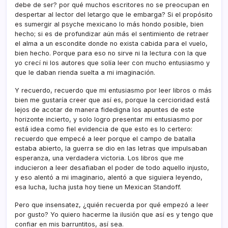
debe de ser? por qué muchos escritores no se preocupan en
despertar al lector del letargo que le embarga? Si el propósito
es sumergir al psyche mexicano lo más hondo posible, bien
hecho; si es de profundizar aún más el sentimiento de retraer
el alma a un escondite donde no exista cabida para el vuelo,
bien hecho. Porque para eso no sirve ni la lectura con la que
yo crecí­ ni los autores que solí­a leer con mucho entusiasmo y
que le daban rienda suelta a mi imaginación.
Y recuerdo, recuerdo que mi entusiasmo por leer libros o más
bien me gustarí­a creer que así­ es, porque la cercioridad está
lejos de acotar de manera fidedigna los apuntes de este
horizonte incierto, y solo logro presentar mi entusiasmo por
está idea como fiel evidencia de que esto es lo certero:
recuerdo que empecé a leer porque el campo de batalla
estaba abierto, la guerra se dio en las letras que impulsaban
esperanza, una verdadera victoria. Los libros que me
inducieron a leer desafiaban el poder de todo aquello injusto,
y eso alentó a mi imaginario, alentó a que siguiera leyendo,
esa lucha, lucha justa hoy tiene un Mexican Standoff.
Pero que insensatez, ¿quién recuerda por qué empezó a leer
por gusto? Yo quiero hacerme la ilusión que así­ es y tengo que
confiar en mis barruntitos, así­ sea.