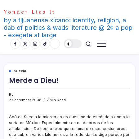
Skip
Yonder Lies It
to
content
by a tijuanense xicano: identity, religion, a
dab of politics & wads literature @ 2¢ a pop
- exegete at large
Suecia
Merde a Dieu!
By
7 September 2008
2 Min Read
Acá en Suecia la mierda no es cuestión de escándalo como lo
serí­a en México. Especialmente en estás áreas de los
altiplanicies. De hecho creo que es una de esas costumbres
que cubren varios kilómetros a la redonda. Lo digo porque por