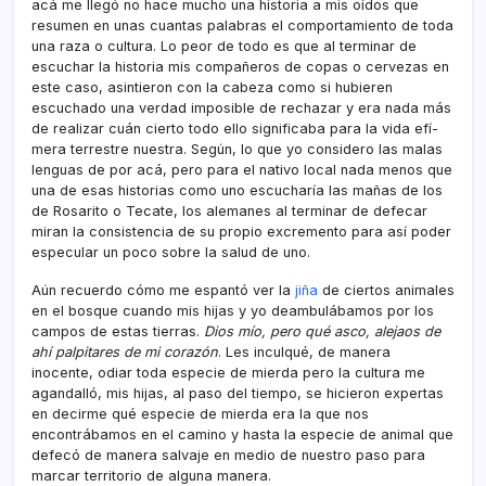
acá me llegó no hace mucho una historia a mis oí­dos que
resumen en unas cuantas palabras el comportamiento de toda
una raza o cultura. Lo peor de todo es que al terminar de
escuchar la historia mis compañeros de copas o cervezas en
este caso, asintieron con la cabeza como si hubieren
escuchado una verdad imposible de rechazar y era nada más
de realizar cuán cierto todo ello significaba para la vida efí­
mera terrestre nuestra. Según, lo que yo considero las malas
lenguas de por acá, pero para el nativo local nada menos que
una de esas historias como uno escucharí­a las mañas de los
de Rosarito o Tecate, los alemanes al terminar de defecar
miran la consistencia de su propio excremento para así­ poder
especular un poco sobre la salud de uno.
Aún recuerdo cómo me espantó ver la
jiña
de ciertos animales
en el bosque cuando mis hijas y yo deambulábamos por los
campos de estas tierras.
Dios mí­o, pero qué asco, alejaos de
ahí­ palpitares de mi corazón
. Les inculqué, de manera
inocente, odiar toda especie de mierda pero la cultura me
agandalló, mis hijas, al paso del tiempo, se hicieron expertas
en decirme qué especie de mierda era la que nos
encontrábamos en el camino y hasta la especie de animal que
defecó de manera salvaje en medio de nuestro paso para
marcar territorio de alguna manera.