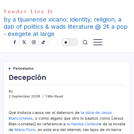
Skip
Yonder Lies It
to
content
by a tijuanense xicano: identity, religion, a
dab of politics & wads literature @ 2¢ a pop
- exegete at large
Periodismo
Decepción
By
2 September 2008
1 Min Read
Qué tristeza causa ver el deterioro de
la obra de Jesús
Blancornelas
, o como alguno que otro lo bautizó como [Jesus
Blan-cornelas] en referencia a
la familia Corleon
e de la novela
de
Mario Puzo
, en esta era del internet, tan lejos de mi tierra