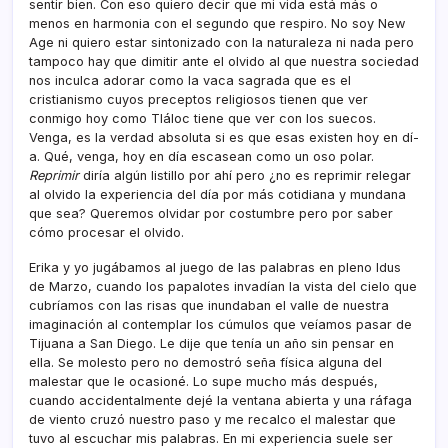
sentir bien. Con eso quiero decir que mi vida está más o
menos en harmonia con el segundo que respiro. No soy New
Age ni quiero estar sintonizado con la naturaleza ni nada pero
tampoco hay que dimitir ante el olvido al que nuestra sociedad
nos inculca adorar como la vaca sagrada que es el
cristianismo cuyos preceptos religiosos tienen que ver
conmigo hoy como Tláloc tiene que ver con los suecos.
Venga, es la verdad absoluta si es que esas existen hoy en dí­
a. Qué, venga, hoy en dí­a escasean como un oso polar.
Reprimir
dirí­a algún listillo por ahí­ pero ¿no es reprimir relegar
al olvido la experiencia del dí­a por más cotidiana y mundana
que sea? Queremos olvidar por costumbre pero por saber
cómo procesar el olvido.
Erika y yo jugábamos al juego de las palabras en pleno Idus
de Marzo, cuando los papalotes invadí­an la vista del cielo que
cubrí­amos con las risas que inundaban el valle de nuestra
imaginación al contemplar los cúmulos que veí­amos pasar de
Tijuana a San Diego. Le dije que tení­a un año sin pensar en
ella. Se molesto pero no demostró seña fí­sica alguna del
malestar que le ocasioné. Lo supe mucho más después,
cuando accidentalmente dejé la ventana abierta y una ráfaga
de viento cruzó nuestro paso y me recalco el malestar que
tuvo al escuchar mis palabras. En mi experiencia suele ser