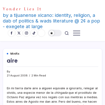
Skip
Yonder Lies It
to
content
by a tijuanense xicano: identity, religion, a
dab of politics & wads literature @ 2¢ a pop
- exegete at large
Minifix
aire
By
21 August 2008
2 Min Read
En mi tierra darle aire a alguien equivale a ignorarlo, relegar al
olvido, una especie menor de la
chingada
que el prostituto de
Octavio Paz alguna vez nos regalo con sus mentiras a medias.
Estos aires de Agosto me dan aire. Pero del bueno, me hacen