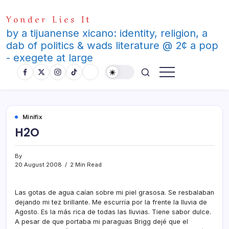
Skip
Yonder Lies It
to
content
by a tijuanense xicano: identity, religion, a
dab of politics & wads literature @ 2¢ a pop
- exegete at large
Minifix
H2O
By
20 August 2008
2 Min Read
Las gotas de agua caí­an sobre mi piel grasosa. Se resbalaban
dejando mi tez brillante. Me escurrí­a por la frente la lluvia de
Agosto. Es la más rica de todas las lluvias. Tiene sabor dulce.
A pesar de que portaba mi paraguas Brigg dejé que el