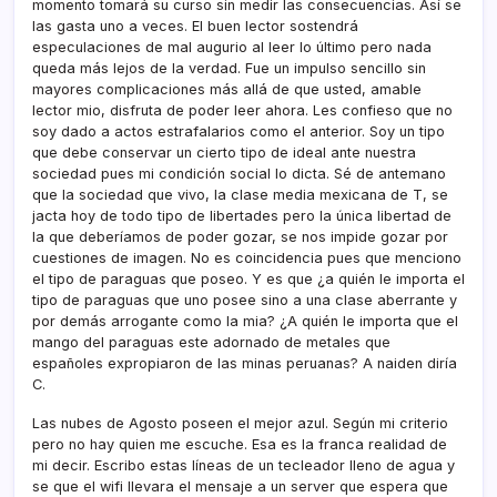
momento tomará su curso sin medir las consecuencias. Así­ se
las gasta uno a veces. El buen lector sostendrá
especulaciones de mal augurio al leer lo último pero nada
queda más lejos de la verdad. Fue un impulso sencillo sin
mayores complicaciones más allá de que usted, amable
lector mio, disfruta de poder leer ahora. Les confieso que no
soy dado a actos estrafalarios como el anterior. Soy un tipo
que debe conservar un cierto tipo de ideal ante nuestra
sociedad pues mi condición social lo dicta. Sé de antemano
que la sociedad que vivo, la clase media mexicana de T, se
jacta hoy de todo tipo de libertades pero la única libertad de
la que deberí­amos de poder gozar, se nos impide gozar por
cuestiones de imagen. No es coincidencia pues que menciono
el tipo de paraguas que poseo. Y es que ¿a quién le importa el
tipo de paraguas que uno posee sino a una clase aberrante y
por demás arrogante como la mia? ¿A quién le importa que el
mango del paraguas este adornado de metales que
españoles expropiaron de las minas peruanas? A naiden dirí­a
C.
Las nubes de Agosto poseen el mejor azul. Según mi criterio
pero no hay quien me escuche. Esa es la franca realidad de
mi decir. Escribo estas lí­neas de un tecleador lleno de agua y
se que el wifi llevara el mensaje a un server que espera que