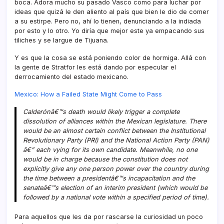
boca. Adora mucho su pasado Vasco como para luchar por
ideas que quizá le den aliento al paí­s que bien le dio de comer
a su estirpe. Pero no, ahí­ lo tienen, denunciando a la indiada
por esto y lo otro. Yo dirí­a que mejor este ya empacando sus
tiliches y se largue de Tijuana.
Y es que la cosa se está poniendo color de hormiga. Allá con
la gente de Stratfor les está dando por especular el
derrocamiento del estado mexicano.
Mexico: How a Failed State Might Come to Pass
Calderónâ€™s death would likely trigger a complete
dissolution of alliances within the Mexican legislature. There
would be an almost certain conflict between the Institutional
Revolutionary Party (PRI) and the National Action Party (PAN)
â€” each vying for its own candidate. Meanwhile, no one
would be in charge because the constitution does not
explicitly give any one person power over the country during
the time between a presidentâ€™s incapacitation and the
senateâ€™s election of an interim president (which would be
followed by a national vote within a specified period of time).
Para aquellos que les da por rascarse la curiosidad un poco