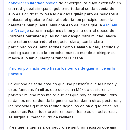
conexiones internacionales
de envergadura cuya extensión es
una red global sin que el gobierno federal se dé cuenta de
ello es significativo. Sea lo de cada quién pero de malosos a
malosos el gobierno federal deberí­a, en principio, tener la
delantera bien puesta. Mas con eso del caos que la
escuela
de Chicago
sabe manejar muy bien y a la cual el obeso de
Carstens pertenece pues no hay campo para mucho, ahora
solo están quebrando el negocio, claro, con la clara
participación de lambiscones como Daniel Salinas, acólitos y
apologistas de que la derecha, aunque mande a chingar su
madre al pueblo, siempre tendrá la razón.
Y no es por nada pero hasta los perros de guerra huelen la
pólvora
.
Lo curioso de todo esto es que uno pensarí­a que los ricos y
esas famosas familias que controlan México quisieren un
porvenir mucho más mejor que del que hoy se disfruta. Para
nada, los mercados de la guerra se los dan a otros postores y
los negocios que más réditos dejan los dejan a que otros los
cosechen. Esos ricos prefieren poner los pies en polvorosa,
se largan al menor ruido de revuelta.
Y es que la piensan, de seguro se sentirán seguros que una