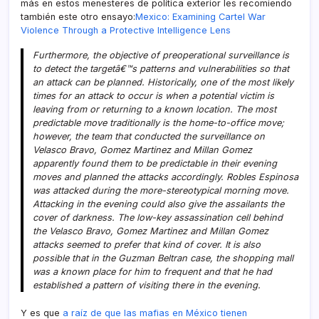
más en estos menesteres de polí­tica exterior les recomiendo
también este otro ensayo:
Mexico: Examining Cartel War
Violence Through a Protective Intelligence Lens
Furthermore, the objective of preoperational surveillance is
to detect the targetâ€™s patterns and vulnerabilities so that
an attack can be planned. Historically, one of the most likely
times for an attack to occur is when a potential victim is
leaving from or returning to a known location. The most
predictable move traditionally is the home-to-office move;
however, the team that conducted the surveillance on
Velasco Bravo, Gomez Martinez and Millan Gomez
apparently found them to be predictable in their evening
moves and planned the attacks accordingly. Robles Espinosa
was attacked during the more-stereotypical morning move.
Attacking in the evening could also give the assailants the
cover of darkness. The low-key assassination cell behind
the Velasco Bravo, Gomez Martinez and Millan Gomez
attacks seemed to prefer that kind of cover. It is also
possible that in the Guzman Beltran case, the shopping mall
was a known place for him to frequent and that he had
established a pattern of visiting there in the evening.
Y es que
a raí­z de que las mafias en México tienen