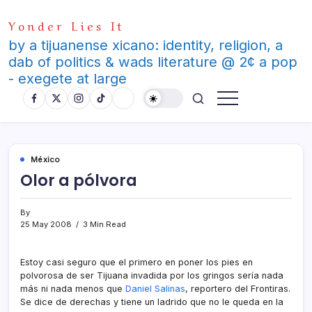
Skip
Yonder Lies It
to
content
by a tijuanense xicano: identity, religion, a
dab of politics & wads literature @ 2¢ a pop
- exegete at large
México
Olor a pólvora
By
25 May 2008
3 Min Read
Estoy casi seguro que el primero en poner los pies en
polvorosa de ser Tijuana invadida por los gringos serí­a nada
más ni nada menos que
Daniel Salinas
, reportero del Frontiras.
Se dice de derechas y tiene un ladrido que no le queda en la