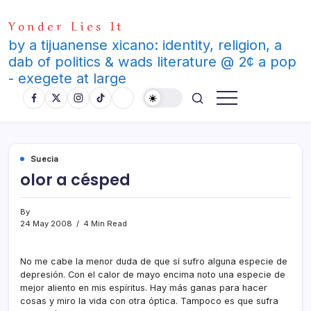
Skip
Yonder Lies It
to
content
by a tijuanense xicano: identity, religion, a
dab of politics & wads literature @ 2¢ a pop
- exegete at large
Suecia
olor a césped
By
24 May 2008
4 Min Read
No me cabe la menor duda de que sí­ sufro alguna especie de
depresión. Con el calor de mayo encima noto una especie de
mejor aliento en mis espí­ritus. Hay más ganas para hacer
cosas y miro la vida con otra óptica. Tampoco es que sufra