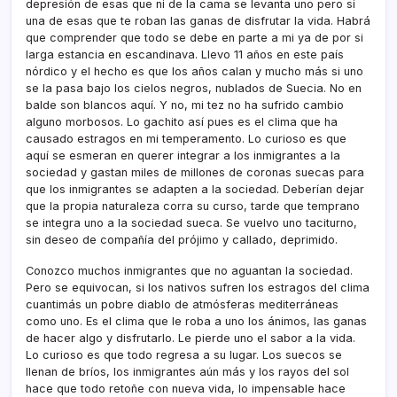
depresión de esas que ni de la cama se levanta uno pero si
una de esas que te roban las ganas de disfrutar la vida. Habrá
que comprender que todo se debe en parte a mi ya de por si
larga estancia en escandinava. Llevo 11 años en este paí­s
nórdico y el hecho es que los años calan y mucho más si uno
se la pasa bajo los cielos negros, nublados de Suecia. No en
balde son blancos aquí­. Y no, mi tez no ha sufrido cambio
alguno morbosos. Lo gachito así­ pues es el clima que ha
causado estragos en mi temperamento. Lo curioso es que
aquí­ se esmeran en querer integrar a los inmigrantes a la
sociedad y gastan miles de millones de coronas suecas para
que los inmigrantes se adapten a la sociedad. Deberí­an dejar
que la propia naturaleza corra su curso, tarde que temprano
se integra uno a la sociedad sueca. Se vuelvo uno taciturno,
sin deseo de compañí­a del prójimo y callado, deprimido.
Conozco muchos inmigrantes que no aguantan la sociedad.
Pero se equivocan, si los nativos sufren los estragos del clima
cuantimás un pobre diablo de atmósferas mediterráneas
como uno. Es el clima que le roba a uno los ánimos, las ganas
de hacer algo y disfrutarlo. Le pierde uno el sabor a la vida.
Lo curioso es que todo regresa a su lugar. Los suecos se
llenan de brí­os, los inmigrantes aún más y los rayos del sol
hace que todo retoñe con nueva vida, lo impensable hace