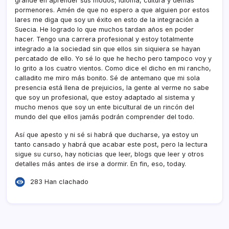
grande en aprender sus modos, idioma, cultura y demás
pormenores. Amén de que no espero a que alguien por estos
lares me diga que soy un éxito en esto de la integración a
Suecia. He logrado lo que muchos tardan años en poder
hacer. Tengo una carrera profesional y estoy totalmente
integrado a la sociedad sin que ellos sin siquiera se hayan
percatado de ello. Yo sé lo que he hecho pero tampoco voy y
lo grito a los cuatro vientos. Como dice el dicho en mi rancho,
calladito me miro más bonito. Sé de antemano que mi sola
presencia está llena de prejuicios, la gente al verme no sabe
que soy un profesional, que estoy adaptado al sistema y
mucho menos que soy un ente bicultural de un rincón del
mundo del que ellos jamás podrán comprender del todo.
Así­ que apesto y ni sé si habrá que ducharse, ya estoy un
tanto cansado y habrá que acabar este post, pero la lectura
sigue su curso, hay noticias que leer, blogs que leer y otros
detalles más antes de irse a dormir. En fin, eso, today.
283 Han clachado