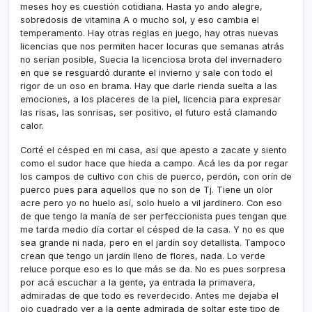
meses hoy es cuestión cotidiana. Hasta yo ando alegre,
sobredosis de vitamina A o mucho sol, y eso cambia el
temperamento. Hay otras reglas en juego, hay otras nuevas
licencias que nos permiten hacer locuras que semanas atrás
no serí­an posible, Suecia la licenciosa brota del invernadero
en que se resguardó durante el invierno y sale con todo el
rigor de un oso en brama. Hay que darle rienda suelta a las
emociones, a los placeres de la piel, licencia para expresar
las risas, las sonrisas, ser positivo, el futuro está clamando
calor.
Corté el césped en mi casa, así­ que apesto a zacate y siento
como el sudor hace que hieda a campo. Acá les da por regar
los campos de cultivo con chis de puerco, perdón, con orí­n de
puerco pues para aquellos que no son de Tj. Tiene un olor
acre pero yo no huelo así­, solo huelo a vil jardinero. Con eso
de que tengo la maní­a de ser perfeccionista pues tengan que
me tarda medio dí­a cortar el césped de la casa. Y no es que
sea grande ni nada, pero en el jardí­n soy detallista. Tampoco
crean que tengo un jardí­n lleno de flores, nada. Lo verde
reluce porque eso es lo que más se da. No es pues sorpresa
por acá escuchar a la gente, ya entrada la primavera,
admiradas de que todo es reverdecido. Antes me dejaba el
ojo cuadrado ver a la gente admirada de soltar este tipo de