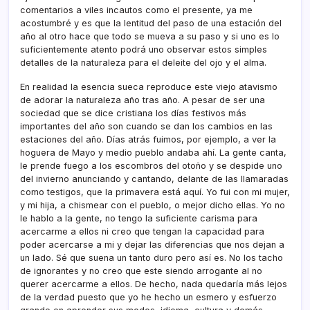
comentarios a viles incautos como el presente, ya me
acostumbré y es que la lentitud del paso de una estación del
año al otro hace que todo se mueva a su paso y si uno es lo
suficientemente atento podrá uno observar estos simples
detalles de la naturaleza para el deleite del ojo y el alma.
En realidad la esencia sueca reproduce este viejo atavismo
de adorar la naturaleza año tras año. A pesar de ser una
sociedad que se dice cristiana los dí­as festivos más
importantes del año son cuando se dan los cambios en las
estaciones del año. Dí­as atrás fuimos, por ejemplo, a ver la
hoguera de Mayo y medio pueblo andaba ahí­. La gente canta,
le prende fuego a los escombros del otoño y se despide uno
del invierno anunciando y cantando, delante de las llamaradas
como testigos, que la primavera está aquí­. Yo fui con mi mujer,
y mi hija, a chismear con el pueblo, o mejor dicho ellas. Yo no
le hablo a la gente, no tengo la suficiente carisma para
acercarme a ellos ni creo que tengan la capacidad para
poder acercarse a mi y dejar las diferencias que nos dejan a
un lado. Sé que suena un tanto duro pero así­ es. No los tacho
de ignorantes y no creo que este siendo arrogante al no
querer acercarme a ellos. De hecho, nada quedarí­a más lejos
de la verdad puesto que yo he hecho un esmero y esfuerzo