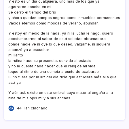
Y esto es un dí­a cualquiera, uno más de los que ya
agarraron concha en mi
Se cerró el tiempo del brí­o
y ahora quedan campos negros como inmuebles permanentes
Vacios eternos como moscas de verano, abundan.
Y estoy en medio de la nada, ya ni la lucha le hago, quiero
acostumbrarme al sabor de está soledad abrumadora
donde nadie ve ni oye lo que deseo, válgame, ni siquiera
alcanzó ya a escuchar
mi llanto
la rutina hace su presencia, convida al estasis
y no le cuesta nada hacer que el reloj de mi vida
toque al ritmo de una cumbia a punto de acabarse
Si no fuere por la luz del dí­a dirí­a que estuviere más allá que
acá ya.
Y aún así­, existo en este umbral cuyo material engaña a la
niña de mis ojos muy a sus anchas.
44 Han clachado