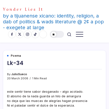
Skip
Yonder Lies It
to
content
by a tijuanense xicano: identity, religion, a
dab of politics & wads literature @ 2¢ a pop
- exegete at large
Poema
Lk-34
By
JulioSueco
20 March 2008
1 Min Read
este sentir tiene sabor desganado – algo acotado.
El abismo de la nada guarda un hilo de amargura
no deja que las muecas de alegrí­as hagan presencia
Ni el paladar sentir el dulce de la esperanza.