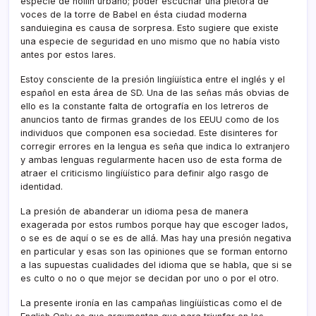
especie de hollí­n urbano; poder escuchar una plétora de
voces de la torre de Babel en ésta ciudad moderna
sanduiegina es causa de sorpresa. Esto sugiere que existe
una especie de seguridad en uno mismo que no habí­a visto
antes por estos lares.
Estoy consciente de la presión lingíüí­stica entre el inglés y el
español en esta área de SD. Una de las señas más obvias de
ello es la constante falta de ortografí­a en los letreros de
anuncios tanto de firmas grandes de los EEUU como de los
individuos que componen esa sociedad. Este disinteres for
corregir errores en la lengua es seña que indica lo extranjero
y ambas lenguas regularmente hacen uso de esta forma de
atraer el criticismo lingíüí­stico para definir algo rasgo de
identidad.
La presión de abanderar un idioma pesa de manera
exagerada por estos rumbos porque hay que escoger lados,
o se es de aquí­ o se es de allá. Mas hay una presión negativa
en particular y esas son las opiniones que se forman entorno
a las supuestas cualidades del idioma que se habla, que si se
es culto o no o que mejor se decidan por uno o por el otro.
La presente ironí­a en las campañas lingíüí­sticas como el de