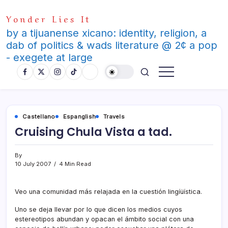
Skip
Yonder Lies It
to
content
by a tijuanense xicano: identity, religion, a
dab of politics & wads literature @ 2¢ a pop
- exegete at large
Castellano
Espanglish
Travels
Cruising Chula Vista a tad.
By
10 July 2007
4 Min Read
Veo una comunidad más relajada en la cuestión lingíüí­stica.
Uno se deja llevar por lo que dicen los medios cuyos
estereotipos abundan y opacan el ámbito social con una