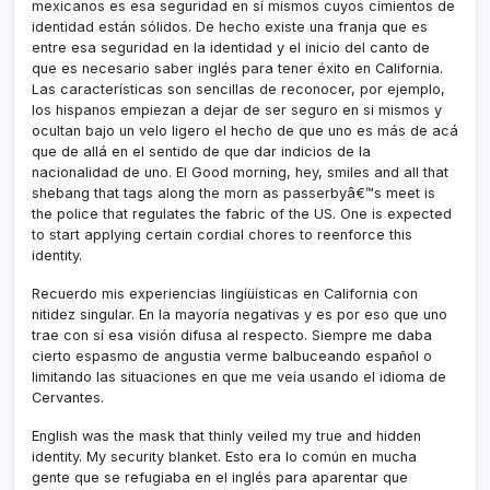
mexicanos es esa seguridad en sí­ mismos cuyos cimientos de
identidad están sólidos. De hecho existe una franja que es
entre esa seguridad en la identidad y el inicio del canto de
que es necesario saber inglés para tener éxito en California.
Las caracterí­sticas son sencillas de reconocer, por ejemplo,
los hispanos empiezan a dejar de ser seguro en si mismos y
ocultan bajo un velo ligero el hecho de que uno es más de acá
que de allá en el sentido de que dar indicios de la
nacionalidad de uno. El Good morning, hey, smiles and all that
shebang that tags along the morn as passerbyâ€™s meet is
the police that regulates the fabric of the US. One is expected
to start applying certain cordial chores to reenforce this
identity.
Recuerdo mis experiencias lingíüí­sticas en California con
nitidez singular. En la mayorí­a negativas y es por eso que uno
trae con sí­ esa visión difusa al respecto. Siempre me daba
cierto espasmo de angustia verme balbuceando español o
limitando las situaciones en que me veí­a usando el idioma de
Cervantes.
English was the mask that thinly veiled my true and hidden
identity. My security blanket. Esto era lo común en mucha
gente que se refugiaba en el inglés para aparentar que