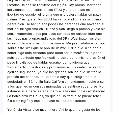
English Only es que argumentan que para triunfar en los
Estados Unidos se requiere del inglés. Hay pocas libertades
individuales coartadas en los EEUU y una de esas es la
libertad de escojer el idioma que uno quiera hablar en paz y
calma. Y es que en los EEUU hablar otro idioma es sinónimo
de traición. De hecho son pocas las personas que navegan el
mar del bilingíüismo en Tijuana y San Diego a pompa y vela sin
sentir remordimientos por esos sentidos de culpabilidad que
las maquinas propagandí­sticas del DF y Washington insisten
en recordarnos lo inculto que somos. Me preguntaba un amigo
sobre este simil que acabo de utilizar. Y dijo que si no podí­a
haber algo más cercano para localizar la metáfora un poco
más. Le contesté que Mexicali no sufre de la misma presión el
peso lingíüí­stico de hablar español como idioma que
Sacramento [cuestiones y problemas en los dialectos es otro
ajetreo lingíüí­stico] ya que los gringos son los que sienten la
presión del español. En California hay que integrarse a la
sociedad; en BC no. En Baja California mandamos mucho a su
a los que llegan con sus mamadas de sentirse superiores. No
estamos a la defensa acá, pero allá la cuestión es existencial.
La ironí­a otra vez pues, ya que en California se puede tener
éxito sin inglés y eso les duele mucho a bastantes.
Yet Chula Vista is so much more. Ahí­ lo que me gusta de los