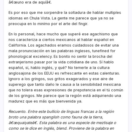
â€œuno era de aquí­â€.
Es por eso que me sorpendre la soltadura de hablar multiples
idiomas en Chula Vista. La gente me parece que ya no se
preocupa en lo miní­mo por el arte del fingir.
En lo personal, hace mucho que superé ese agachismo que
nos caracteriza a ciertos mexicanos al hablar español en
California. Los agachados eramos cuidadosos de evitar una
mala pronunciación en las palabras ingleses, tunefined for
phonological excelency. Es bonito no sentir la brocha del
extranjerismo pasar por la vida cotidiana de uno. Sí­ hablo
español, sí­, hablo inglés, y qué? No temerle a la cultura
anglosajona de los EEUU es refrescante en estas calenturas.
Ignoro a los gringos, sus gritos exagerados y ese aire de
superego que tanto daño le causa a la sensibilidad mexicana
que no tolera esas expresiones de prepotencia en el tú común
de los gringos. Me parece que la región está adquiriendo una
madurez que es más que bienvenida ya.
Recuento. Entre este bullicio de linguas francas a la región
broto una palabra spanglish como fauna de la tierra,
â€œquaiyateâ€. Esta palabra es una especie de meztisaje o
como se le dice en inglés, blend. Proviene de la palabra en