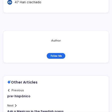
47 Han clachado
Author
Follow Me
Other Articles
Previous
pre-hispánico
Next
Ask a Mexican in the Swedish press