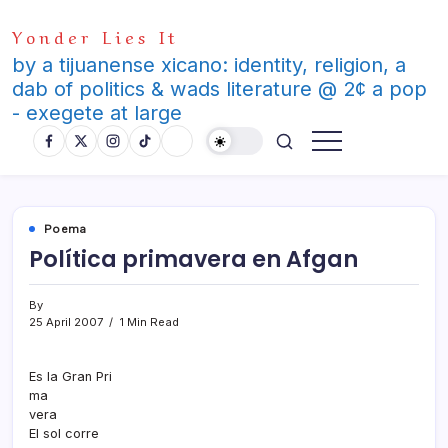
Skip
Yonder Lies It
to
content
by a tijuanense xicano: identity, religion, a
dab of politics & wads literature @ 2¢ a pop
- exegete at large
Poema
Polí­tica primavera en Afgan
By
25 April 2007
1 Min Read
Es la Gran Pri
ma
vera
El sol corre