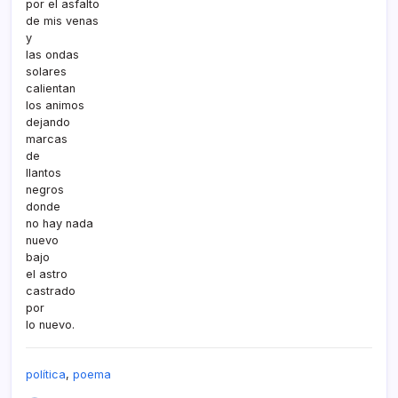
por el asfalto
de mis venas
y
las ondas
solares
calientan
los animos
dejando
marcas
de
llantos
negros
donde
no hay nada
nuevo
bajo
el astro
castrado
por
lo nuevo.
polí­tica
,
poema