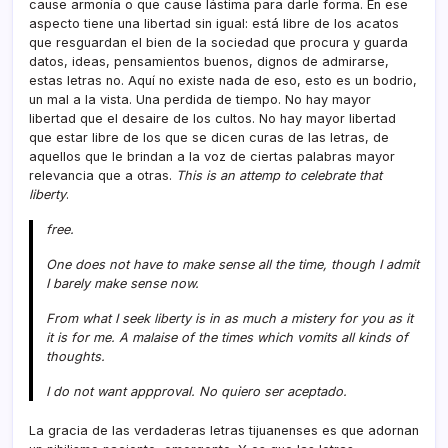
cause armoní­a o que cause lástima para darle forma. En ese
aspecto tiene una libertad sin igual: está libre de los acatos
que resguardan el bien de la sociedad que procura y guarda
datos, ideas, pensamientos buenos, dignos de admirarse,
estas letras no. Aquí­ no existe nada de eso, esto es un bodrio,
un mal a la vista. Una perdida de tiempo. No hay mayor
libertad que el desaire de los cultos. No hay mayor libertad
que estar libre de los que se dicen curas de las letras, de
aquellos que le brindan a la voz de ciertas palabras mayor
relevancia que a otras.
This is an attemp to celebrate that
liberty
.
free.
One does not have to make sense all the time, though I admit
I barely make sense now.
From what I seek liberty is in as much a mistery for you as it
it is for me. A malaise of the times which vomits all kinds of
thoughts.
I do not want appproval. No quiero ser aceptado.
La gracia de las verdaderas letras tijuanenses es que adornan