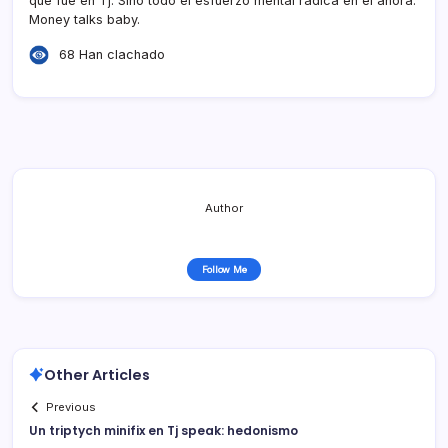
que fue en Tj. Sino todo el esfuerzo mental radica en el ahora.
Money talks baby.
68 Han clachado
Author
Follow Me
Other Articles
Previous
Un triptych minifix en Tj speak: hedonismo