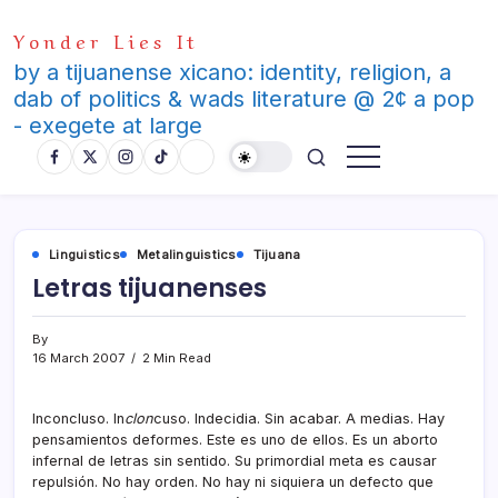
Skip
Yonder Lies It
to
content
by a tijuanense xicano: identity, religion, a
dab of politics & wads literature @ 2¢ a pop
- exegete at large
Linguistics
Metalinguistics
Tijuana
Letras tijuanenses
By
16 March 2007
2 Min Read
Inconcluso. In
clon
cuso. Indecidia. Sin acabar. A medias. Hay
pensamientos deformes. Este es uno de ellos. Es un aborto
infernal de letras sin sentido. Su primordial meta es causar
repulsión. No hay orden. No hay ni siquiera un defecto que