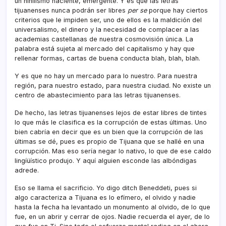
un nihilismo naciente, emergente. Y es que las letras
tijuanenses nunca podrán ser libres
per se
porque hay ciertos
criterios que le impiden ser, uno de ellos es la maldición del
universalismo, el dinero y la necesidad de complacer a las
academias castellanas de nuestra cosmovisión única. La
palabra está sujeta al mercado del capitalismo y hay que
rellenar formas, cartas de buena conducta blah, blah, blah.
Y es que no hay un mercado para lo nuestro. Para nuestra
región, para nuestro estado, para nuestra ciudad. No existe un
centro de abastecimiento para las letras tijuanenses.
De hecho, las letras tijuanenses lejos de estar libres de tintes
lo que más le clasifica es la corrupción de estas últimas. Uno
bien cabrí­a en decir que es un bien que la corrupción de las
últimas se dé, pues es propio de Tijuana que se hallé en una
corrupción. Mas eso serí­a negar lo nativo, lo que de ese caldo
lingíüí­stico produjo. Y aquí­ alguien esconde las albóndigas
adrede.
Eso se llama el sacrificio. Yo digo ditch Beneddeti, pues si
algo caracteriza a Tijuana es lo efí­mero, el olvido y nadie
hasta la fecha ha levantado un monumento al olvido, de lo que
fue, en un abrir y cerrar de ojos. Nadie recuerda el ayer, de lo