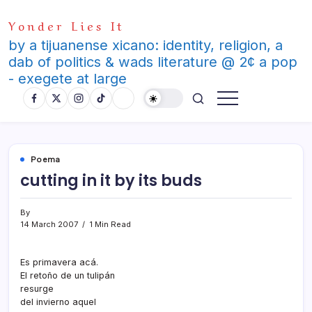
Skip
Yonder Lies It
to
content
by a tijuanense xicano: identity, religion, a
dab of politics & wads literature @ 2¢ a pop
- exegete at large
Poema
cutting in it by its buds
By
14 March 2007
1 Min Read
Es primavera acá.
El retoño de un tulipán
resurge
del invierno aquel