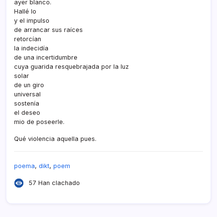
ayer blanco.
Hallé lo
y el impulso
de arrancar sus raí­ces
retorcí­an
la indecidí­a
de una incertidumbre
cuya guarida resquebrajada por la luz
solar
de un giro
universal
sostení­a
el deseo
mio de poseerle.
Qué violencia aquella pues.
poema
,
dikt
,
poem
57 Han clachado