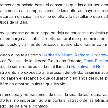
 hemos denunciado hasta el cansancio que las culturas local
atio debido a las imposiciones de las culturas mayores, o s
cansan en sacar un daime de ello y lo castellano que nad
ticos de la Baja.
oy tijuanense de pura cepa no deja de causarme molestia 
ue embarga al establecimiento cultural que predomina en 
mejor postor, en mas de los casos, queriéndole hablar con mi
ciado a los tales como
Heriberto Yépez
,
Rafadro
,
Crosthwa
ias Postisas de la alterna Tí­a Juana flotante,
Omar Pimien
ices de ser miembros de la mal llamada
Narrativa del Norte
stro entorno expuesto a la erosión del olvido. Ensimismad
ia no saben el escandalo que causaron cien años después p
irán: no amaron la tierra que les vio.
n famosos, y no hablemos de ellas, la vida de las rocas, la
dio luz, no importan. Sólo importa el registro de las letra
ado, les da aire al contado.