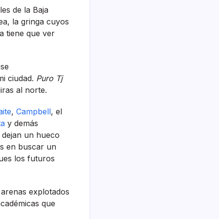
es de la Baja
ea, la gringa cuyos
a tiene que ver
ese
mi ciudad.
Puro Tj
ras al norte.
ite
,
Campbell
, el
ta
y demás
, dejan un hueco
os en buscar un
ues los futuros
s arenas explotados
s académicas que