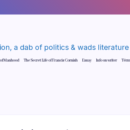
gion, a dab of politics & wads literatu
 of Manhood
The Secret Life of Francis Cornish
Essay
Info on writer
Térm