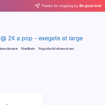
Thanks for stopping by.
Be good now!
re @ 2¢ a pop - exegete at large
inos chicanos
Manifiesto
Negación del afromexicano