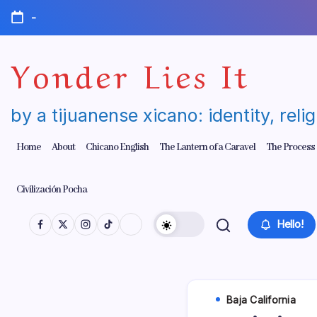
Skip
-
to
content
Yonder Lies It
by a tijuanense xicano: identity, reli
Home
About
Chicano English
The Lantern of a Caravel
The Process
Civilización Pocha
Hello!
Baja California