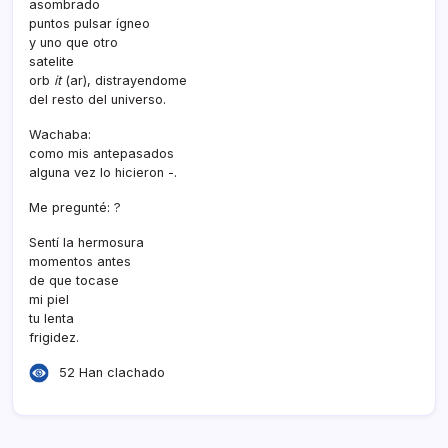
asombrado
puntos pulsar í­gneo
y uno que otro
satelite
orb
it
(ar), distrayendome
del resto del universo.
Wachaba:
como mis antepasados
alguna vez lo hicieron -.
Me pregunté: ?
Sentí­ la hermosura
momentos antes
de que tocase
mi piel
tu lenta
frigidez.
52 Han clachado