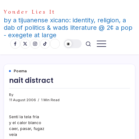
Skip
Yonder Lies It
to
content
by a tijuanense xicano: identity, religion, a
dab of politics & wads literature @ 2¢ a pop
- exegete at large
Poema
nait distract
By
11 August 2006
1 Min Read
Sentí­ la tela frí­a
y el calor blanco
caer, pasar, fugaz
veí­a